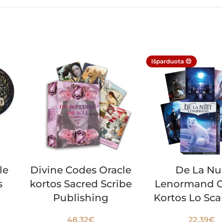
Išparduota 😔
le
Divine Codes Oracle
De La Nu
s
kortos Sacred Scribe
Lenormand O
Publishing
Kortos Lo Sc
48.32
€
22.39
€