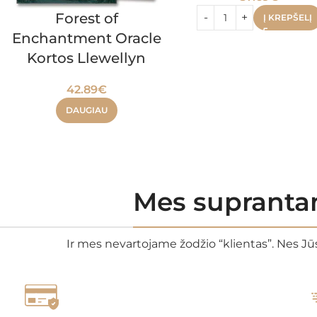
Forest of
Į KREPŠELĮ
Enchantment Oracle
Kortos Llewellyn
42.89
€
DAUGIAU
Mes suprantam
Ir mes nevartojame žodžio “klientas”. Nes Jūs