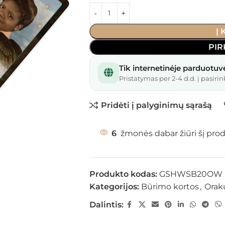
Į
PIR
Tik internetinėje parduotuv
Pristatymas per 2-4 d.d. į pasirin
Pridėti į palyginimų sąrašą
6
žmonės dabar žiūri šį pro
Produkto kodas:
GSHWSB20OW
Kategorijos:
Būrimo kortos
,
Orak
Dalintis: