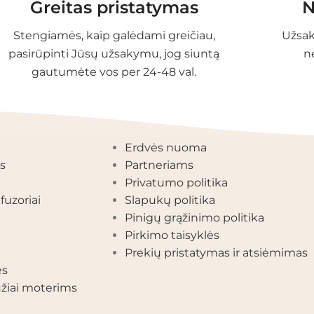
Greitas pristatymas
N
Stengiamės, kaip galėdami greičiau,
Užsak
pasirūpinti Jūsų užsakymu, jog siuntą
n
gautumėte vos per 24-48 val.
EGORIJOS
INFORMACIJA
Erdvės nuoma
s
Partneriams
Privatumo politika
fuzoriai
Slapukų politika
Pinigų grąžinimo politika
Pirkimo taisyklės
Prekių pristatymas ir atsiėmimas
ės
žiai moterims