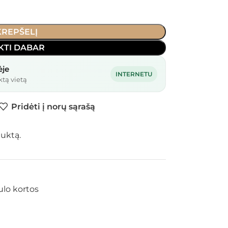
 KREPŠELĮ
KTI DABAR
ėje
INTERNETU
ktą vietą
Pridėti į norų sąrašą
duktą.
ulo kortos