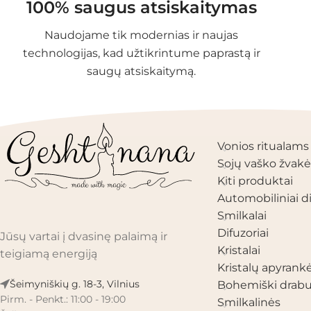
100% saugus atsiskaitymas
Naudojame tik modernias ir naujas
technologijas, kad užtikrintume paprastą ir
saugų atsiskaitymą.
PRODUKTŲ KAT
Vonios ritualams
Sojų vaško žvakė
Kiti produktai
Automobiliniai di
Smilkalai
Difuzoriai
Jūsų vartai į dvasinę palaimą ir
Kristalai
teigiamą energiją
Kristalų apyrank
Šeimyniškių g. 18-3, Vilnius
Bohemiški drabu
Pirm. - Penkt.: 11:00 - 19:00
Smilkalinės