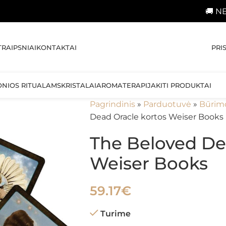
🚚 NEMOKAMAS p
PRI
TRAIPSNIAI
KONTAKTAI
ONIOS RITUALAMS
KRISTALAI
AROMATERAPIJA
KITI PRODUKTAI
Pagrindinis
»
Parduotuvė
»
Būrim
Dead Oracle kortos Weiser Books
The Beloved De
Weiser Books
59.17
€
Turime