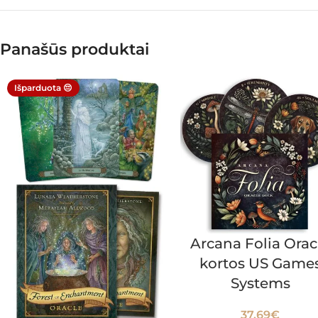
Panašūs produktai
Išparduota 😔
Arcana Folia Orac
kortos US Game
Systems
37.69
€