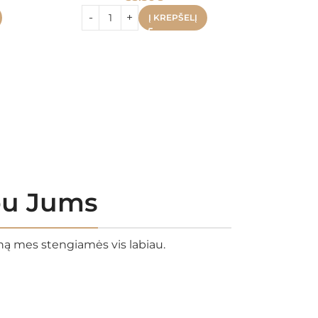
Į KREPŠELĮ
rbu Jums
eną mes stengiamės vis labiau.