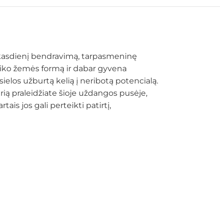
ų kasdienį bendravimą, tarpasmeninę
liko žemės formą ir dabar gyvena
sielos užburtą kelią į neribotą potencialą.
rią praleidžiate šioje uždangos pusėje,
ais jos gali perteikti patirtį,