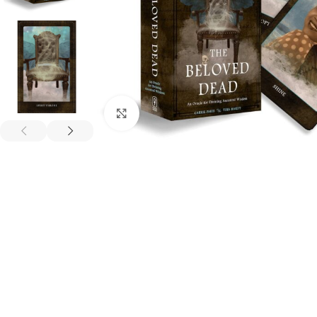
Spustelėkite, kad padidintumėte