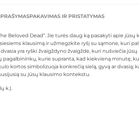
APRAŠYMAS
PAKAVIMAS IR PRISTATYMAS
“The Beloved Dead”. Jie turės daug ką pasakyti apie jūs
iesiems klausimą ir užmegzkite ryšį su sąmone, kuri pa
 dvasia yra ryški žvaigždyno žvaigždė, kuri nušviečia jūsų 
ių pagalbininkų, kurie supranta, kad kiekvieną minutę, ku
ulo kortos simbolizuoja konkrečią sielą, gyvą ar dvasią; kart
, susijusią su jūsų klausimo kontekstu.
ų k.).