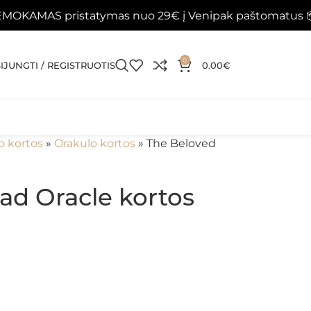
ristatymas nuo 29€ į Venipak paštomatus 📦
Papild
0
SIJUNGTI / REGISTRUOTIS
0.00
€
o kortos
»
Orakulo kortos
»
The Beloved
ad Oracle kortos