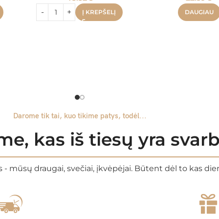
Į KREPŠELĮ
DAUGIAU
Darome tik tai, kuo tikime patys, todėl...
e, kas iš tiesų yra sva
 - mūsų draugai, svečiai, įkvėpėjai. Būtent dėl to kas di