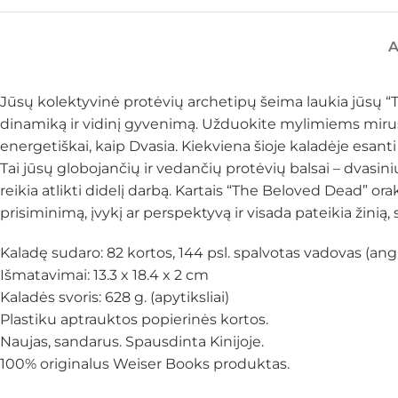
Jūsų kolektyvinė protėvių archetipų šeima laukia jūsų 
dinamiką ir vidinį gyvenimą. Užduokite mylimiems mirus
energetiškai, kaip Dvasia. Kiekviena šioje kaladėje esanti
Tai jūsų globojančių ir vedančių protėvių balsai – dvasin
reikia atlikti didelį darbą. Kartais “The Beloved Dead” orak
prisiminimą, įvykį ar perspektyvą ir visada pateikia žinią
Kaladę sudaro: 82 kortos, 144 psl. spalvotas vadovas (angl
Išmatavimai: 13.3 x 18.4 x 2 cm
Kaladės svoris: 628 g. (apytiksliai)
Plastiku aptrauktos popierinės kortos.
Naujas, sandarus. Spausdinta Kinijoje.
100% originalus Weiser Books produktas.