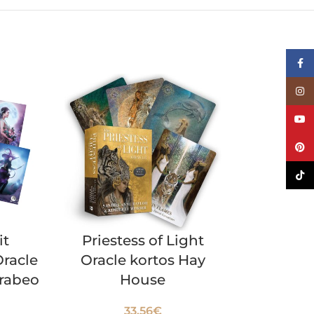
Face
Inst
YouT
Pinte
TikTo
The Zen 
it
Priestess of Light
Oracle k
racle
Oracle kortos Hay
An
arabeo
House
31.
33.56
€