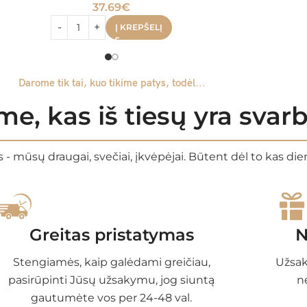
37.69
€
Į KREPŠELĮ
Darome tik tai, kuo tikime patys, todėl...
e, kas iš tiesų yra sva
 - mūsų draugai, svečiai, įkvėpėjai. Būtent dėl to kas di
Greitas pristatymas
N
Stengiamės, kaip galėdami greičiau,
Užsak
pasirūpinti Jūsų užsakymu, jog siuntą
n
gautumėte vos per 24-48 val.