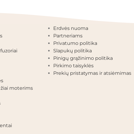
EGORIJOS
INFORMACIJA
Erdvės nuoma
s
Partneriams
Privatumo politika
fuzoriai
Slapukų politika
Pinigų grąžinimo politika
Pirkimo taisyklės
Prekių pristatymas ir atsiėmimas
ės
žiai moterims
s
entai