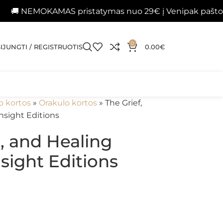
MOKAMAS pristatymas nuo 29€ į Venipak paštomatus 
0
SIJUNGTI / REGISTRUOTIS
0.00
€
o kortos
»
Orakulo kortos
»
The Grief,
nsight Editions
e, and Healing
nsight Editions