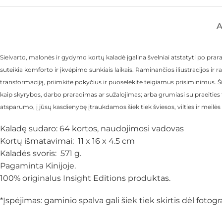
Sielvarto, malonės ir gydymo kortų kaladė įgalina švelniai atstatyti po prar
suteikia komforto ir įkvėpimo sunkiais laikais. Raminančios iliustracijos ir 
transformaciją, priimkite pokyčius ir puoselėkite teigiamus prisiminimus. Šia
kaip skyrybos, darbo praradimas ar sužalojimas; arba grumiasi su praeities 
atsparumo, į jūsų kasdienybę įtraukdamos šiek tiek šviesos, vilties ir meilės
Kaladę sudaro: 64 kortos, naudojimosi vadovas
Kortų išmatavimai: 11 x 16 x 4.5 cm
Kaladės svoris: 571 g.
Pagaminta Kinijoje.
100% originalus Insight Editions produktas.
*Įspėjimas: gaminio spalva gali šiek tiek skirtis dėl fot