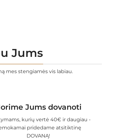
rbu Jums
eną mes stengiamės vis labiau.
orime Jums dovanoti
ymams, kurių vertė 40€ ir daugiau -
emokamai pridedame atsitiktinę
DOVANĄ!