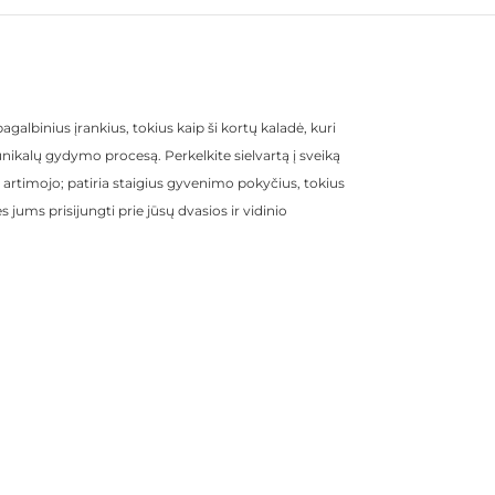
albinius įrankius, tokius kaip ši kortų kaladė, kuri
 unikalų gydymo procesą. Perkelkite sielvartą į sveiką
l artimojo; patiria staigius gyvenimo pokyčius, tokius
ums prisijungti prie jūsų dvasios ir vidinio