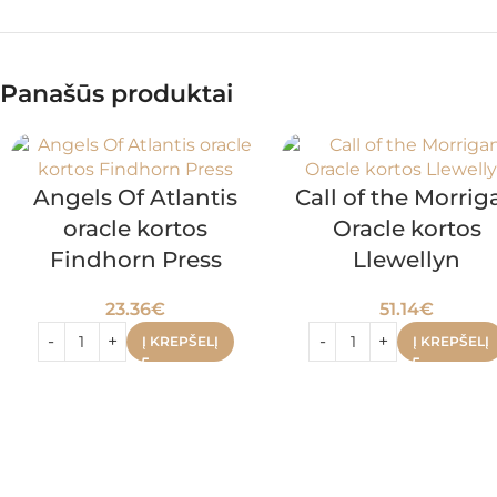
Panašūs produktai
Angels Of Atlantis
Call of the Morrig
oracle kortos
Oracle kortos
Findhorn Press
Llewellyn
23.36
€
51.14
€
Į KREPŠELĮ
Į KREPŠELĮ