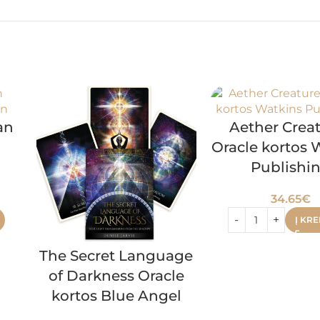
an
Aether Crea
Oracle kortos 
Publishi
34.65
€
Į KRE
The Secret Language
of Darkness Oracle
kortos Blue Angel