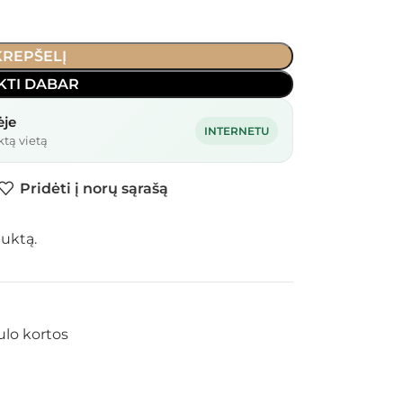
 KREPŠELĮ
KTI DABAR
ėje
INTERNETU
ktą vietą
Pridėti į norų sąrašą
duktą.
ulo kortos