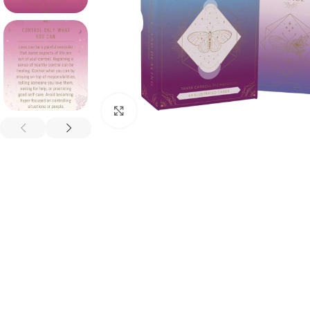
Spustelėkite, kad padidintumėte