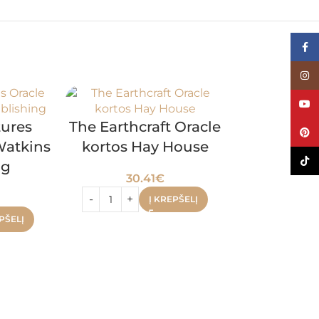
Face
Inst
YouT
tures
The Earthcraft Oracle
Pinte
Watkins
kortos Hay House
TikTo
ng
30.41
€
Į KREPŠELĮ
PŠELĮ
The Quan
kortos 
33.