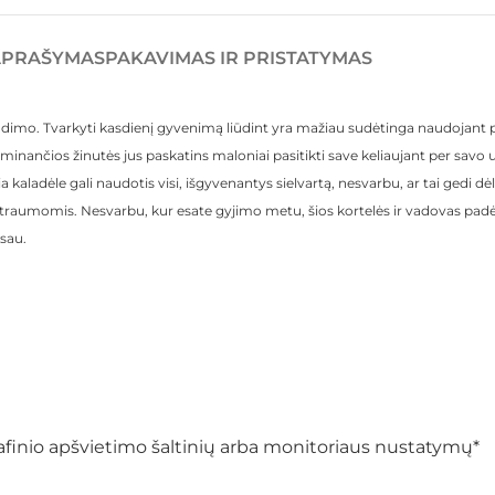
APRAŠYMAS
PAKAVIMAS IR PRISTATYMAS
adimo. Tvarkyti kasdienį gyvenimą liūdint yra mažiau sudėtinga naudojant pag
raminančios žinutės jus paskatins maloniai pasitikti save keliaujant per savo
 kaladėle gali naudotis visi, išgyvenantys sielvartą, nesvarbu, ar tai gedi dė
traumomis. Nesvarbu, kur esate gyjimo metu, šios kortelės ir vadovas padės j
 sau.
ografinio apšvietimo šaltinių arba monitoriaus nustatymų*