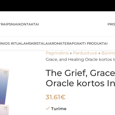
🚚 NE
PRI
TRAIPSNIAI
KONTAKTAI
ONIOS RITUALAMS
KRISTALAI
AROMATERAPIJA
KITI PRODUKTAI
Pagrindinis
»
Parduotuvė
»
Būrim
Grace, and Healing Oracle kortos I
The Grief, Grac
Oracle kortos I
31.61
€
Turime