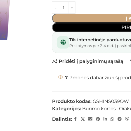
Į
PIR
Tik internetinėje parduotuv
Pristatymas per 2-4 d.d. į pasirin
Pridėti į palyginimų sąrašą
7
žmonės dabar žiūri šį pro
Produkto kodas:
GSHINS039OW
Kategorijos:
Būrimo kortos
,
Orak
Dalintis: