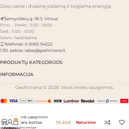
Jūsų vartai į dvasinę palaimą ir teigiamą energiją
Šeimyniškių g. 18-3, Vilnius
Pirm. - Penkt.: 11:00 - 19:00
Šešt.: 11:00 - 15:00
Sekm.: Nedirbame
Telefonas: 0 (690) 94222
El. paštas:
labas@geshtinana.lt
PRODUKTŲ KATEGORIJOS
INFORMACIJA
Geshtinana © 2026. Visos teisės saugomos.
The Labyrinth
0
Taro kortos
19.46
€
Neturime
Fournier
rduotuvė
Paskyra
Krepšelis