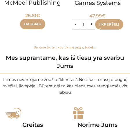
McMeel Publishing
Games Systems
26.51
€
47.99
€
DAUGIAU
Į KREPŠELĮ
Darome tik tai, kuo tikime patys, todėl...
Mes suprantame, kas iš tiesų yra svarbu
Jums
Ir mes nevartojame žodžio “klientas”. Nes Jūs - mūsų draugai,
svečiai, įkvėpėjai. Būtent dėl to kas dieną mes stengiamės vis
labiau.
Greitas
Norime Jums