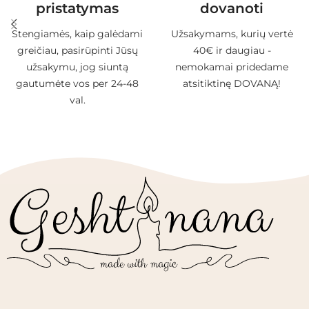
pristatymas
dovanoti
Stengiamės, kaip galėdami
Užsakymams, kurių vertė
greičiau, pasirūpinti Jūsų
40€ ir daugiau -
užsakymu, jog siuntą
nemokamai pridedame
gautumėte vos per 24-48
atsitiktinę DOVANĄ!
val.