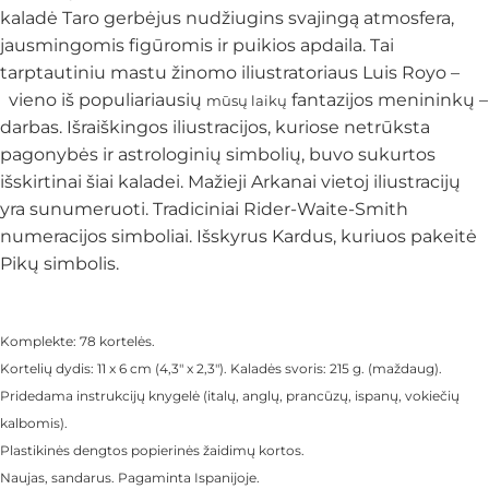
kaladė Taro gerbėjus nudžiugins svajingą atmosfera,
jausmingomis figūromis ir puikios apdaila. Tai
tarptautiniu mastu žinomo iliustratoriaus Luis Royo –
vieno iš populiariausių
fantazijos menininkų –
mūsų laikų
darbas. Išraiškingos iliustracijos, kuriose netrūksta
pagonybės ir astrologinių simbolių, buvo sukurtos
išskirtinai šiai kaladei. Mažieji Arkanai vietoj iliustracijų
yra sunumeruoti. Tradiciniai Rider-Waite-Smith
numeracijos simboliai. Išskyrus Kardus, kuriuos pakeitė
Pikų simbolis.
Komplekte: 78 kortelės.
Kortelių dydis: 11 x 6 cm (4,3″ x 2,3″). Kaladės svoris: 215 g. (maždaug).
Pridedama instrukcijų knygelė (italų, anglų, prancūzų, ispanų, vokiečių
kalbomis).
Plastikinės dengtos popierinės žaidimų kortos.
Naujas, sandarus. Pagaminta Ispanijoje.