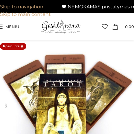
🚚 NEMOKAMAS pristatymas nuo 
Skip to navigation
Skip to main content
MENIU
0.00
Išparduota 😔