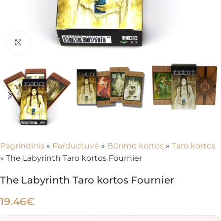
Spustelėkite, kad padidintumėte
Pagrindinis
»
Parduotuvė
»
Būrimo kortos
»
Taro kortos
»
The Labyrinth Taro kortos Fournier
The Labyrinth Taro kortos Fournier
19.46
€