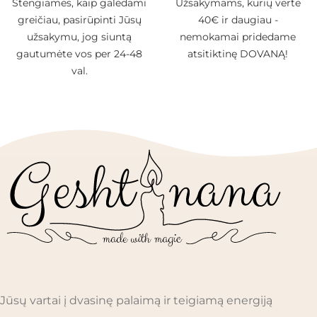
Stengiamės, kaip galėdami
Užsakymams, kurių vertė
greičiau, pasirūpinti Jūsų
40€ ir daugiau -
užsakymu, jog siuntą
nemokamai pridedame
gautumėte vos per 24-48
atsitiktinę DOVANĄ!
val.
Jūsų vartai į dvasinę palaimą ir teigiamą energiją