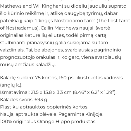
Mathews and Wil Kinghan) su dideliu jauduliu suprato
šio kūrinio reikšmę ir, atlikę daugybę tyrimų, dabar
pateikia jį kaip “Dingęs Nostradamo taro” (The Lost tarot
of Nostradamus). Cailin Matthews naujai išvertė
originalias ketureilių eilutes, todėl pirmą kartą
stulbinanti pranašysčių galia susiejama su taro
vaizdiniais. Tai, be abejonės, svarbiausias pagrindinio
prognozuotojo orakulas ir, ko gero, viena svarbiausių
mūsų amžiaus kaladžių.
Kaladę sudaro: 78 kortos, 160 psl. iliustruotas vadovas
(anglų k.).
Išmatavimai: 21.5 x 15.8 x 3.3 cm (8.46″ x 6.2” x 1.29”).
Kaladės svoris: 693 g.
Plastiku aptrauktos popierinės kortos.
Nauja, aptraukta plėvele. Pagaminta Kinijoje.
100% originalus Orange Hippo produktas.