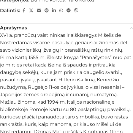
Dalintis:
Aprašymas
XVI a. prancūzų vaistininkas ir aiškiaregys Mišelis de
Nostredamas visame pasaulyje geriausiai žinomas dėl
savo vizionieriškų įžvalgų ir pranašiškų raštų rinkinių.
Pirmą kartą 1555 m. išleista knyga “Pranašystės” nuo pat
jo mirties retai kada išeina iš spaudos ir pritraukia
daugybę sekėjų, kurie jam priskiria daugelio svarbių
pasaulio įvykių, įskaitant Hitlerio iškilimą, Kenedžio
nužudymą, Rugsėjo 11-osios įvykius, o visai neseniai –
Japonijos žemės drebėjimą ir cunamį, numatymą.
Mažiau žinoma, kad 1994 m. Italijos nacionalinėje
bibliotekoje Romoje kartu su 80 paslaptingų paveikslų,
kuriuose plačiai panaudota taro simbolika, buvo rastas
rankraštis, kuris, kaip manoma, priklauso Mišeliui de
Nostredamui. Džonas Matju ir Vilas Kinghanas (John