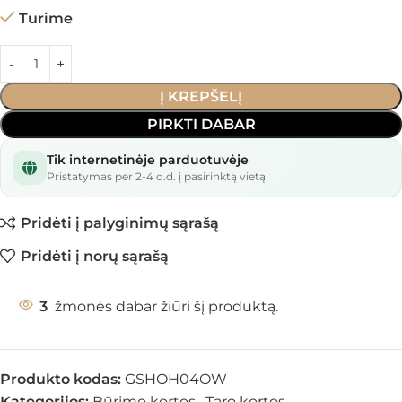
Turime
Į KREPŠELĮ
PIRKTI DABAR
Tik internetinėje parduotuvėje
Pristatymas per 2-4 d.d. į pasirinktą vietą
Pridėti į palyginimų sąrašą
Pridėti į norų sąrašą
3
žmonės dabar žiūri šį produktą.
Produkto kodas:
GSHOH04OW
Kategorijos:
Būrimo kortos
,
Taro kortos