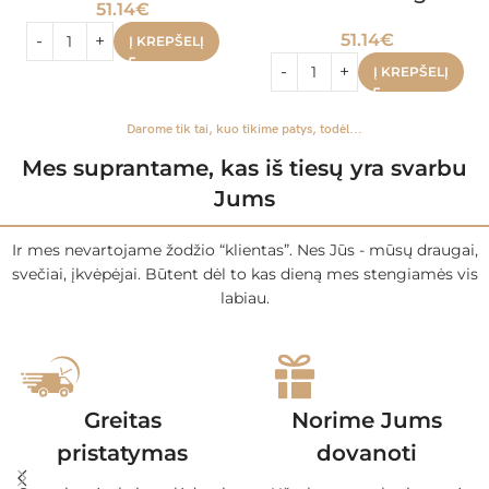
51.14
€
51.14
€
Į KREPŠELĮ
Į KREPŠELĮ
Darome tik tai, kuo tikime patys, todėl...
Mes suprantame, kas iš tiesų yra svarbu
Jums
Ir mes nevartojame žodžio “klientas”. Nes Jūs - mūsų draugai,
svečiai, įkvėpėjai. Būtent dėl to kas dieną mes stengiamės vis
labiau.
Greitas
Norime Jums
pristatymas
dovanoti