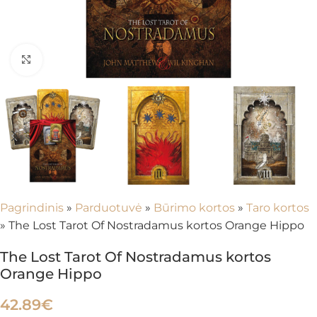
Spustelėkite, kad padidintumėte
Pagrindinis
»
Parduotuvė
»
Būrimo kortos
»
Taro kortos
»
The Lost Tarot Of Nostradamus kortos Orange Hippo
The Lost Tarot Of Nostradamus kortos
Orange Hippo
42.89
€