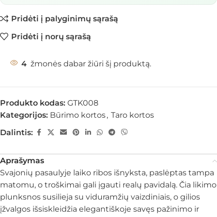
Pridėti į palyginimų sąrašą
Pridėti į norų sąrašą
4
žmonės dabar žiūri šį produktą.
Produkto kodas:
GTK008
Kategorijos:
Būrimo kortos
,
Taro kortos
Dalintis:
Aprašymas
Svajonių pasaulyje laiko ribos išnyksta, paslėptas tampa
matomu, o troškimai gali įgauti realų pavidalą. Čia likimo
plunksnos susilieja su viduramžių vaizdiniais, o gilios
įžvalgos išsiskleidžia elegantiškoje savęs pažinimo ir