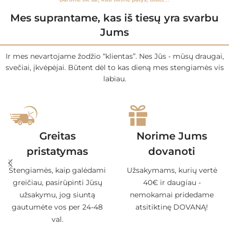
Mes suprantame, kas iš tiesų yra svarbu
Jums
Ir mes nevartojame žodžio “klientas”. Nes Jūs - mūsų draugai,
svečiai, įkvėpėjai. Būtent dėl to kas dieną mes stengiamės vis
labiau.
Greitas
Norime Jums
pristatymas
dovanoti
Stengiamės, kaip galėdami
Užsakymams, kurių vertė
greičiau, pasirūpinti Jūsų
40€ ir daugiau -
užsakymu, jog siuntą
nemokamai pridedame
gautumėte vos per 24-48
atsitiktinę DOVANĄ!
val.