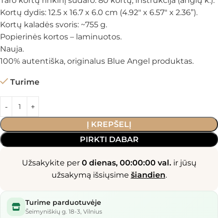
Taro kortų rinkinį sudaro: 80 kortų, instrukcija (anglų k.).
Kortų dydis: 12.5 x 16.7 x 6.0 cm (4.92″ x 6.57″ x 2.36”).
Kortų kaladės svoris: ~755 g.
Popierinės kortos – laminuotos.
Nauja.
100% autentiška, originalus Blue Angel produktas.
Turime
Į KREPŠELĮ
PIRKTI DABAR
Užsakykite per
0 dienas, 00:00:00 val.
ir jūsų
užsakymą išsiųsime
šiandien
.
Turime parduotuvėje
Šeimyniškių g. 18-3, Vilnius