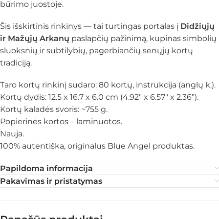
būrimo juostoje.
Šis išskirtinis rinkinys — tai turtingas portalas į
Didžiųjų
ir Mažųjų Arkanų
paslapčių pažinimą, kupinas simbolių
sluoksnių ir subtilybių, pagerbiančių senųjų kortų
tradiciją.
Taro kortų rinkinį sudaro: 80 kortų, instrukcija (anglų k.).
Kortų dydis: 12.5 x 16.7 x 6.0 cm (4.92″ x 6.57″ x 2.36”).
Kortų kaladės svoris: ~755 g.
Popierinės kortos – laminuotos.
Nauja.
100% autentiška, originalus Blue Angel produktas.
Papildoma informacija
Pakavimas ir pristatymas