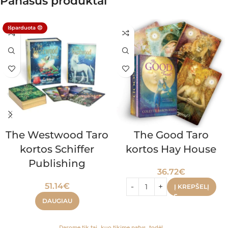
Panašūs produktai
Išparduota 😔
The Westwood Taro
The Good Taro
kortos Schiffer
kortos Hay House
Publishing
36.72
€
51.14
€
Į KREPŠELĮ
DAUGIAU
Darome tik tai, kuo tikime patys, todėl...