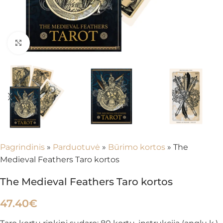
Spustelėkite, kad padidintumėte
Pagrindinis
»
Parduotuvė
»
Būrimo kortos
»
The
Medieval Feathers Taro kortos
The Medieval Feathers Taro kortos
47.40
€