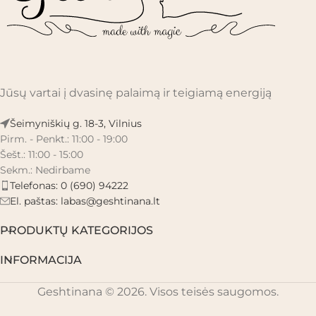
Jūsų vartai į dvasinę palaimą ir teigiamą energiją
Šeimyniškių g. 18-3, Vilnius
Pirm. - Penkt.: 11:00 - 19:00
Šešt.: 11:00 - 15:00
Sekm.: Nedirbame
Telefonas: 0 (690) 94222
El. paštas:
labas@geshtinana.lt
PRODUKTŲ KATEGORIJOS
INFORMACIJA
Geshtinana © 2026. Visos teisės saugomos.