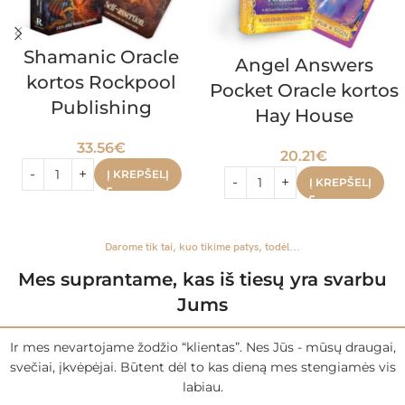
Shamanic Oracle
Angel Answers
kortos Rockpool
Pocket Oracle kortos
Publishing
Hay House
33.56
€
20.21
€
Į KREPŠELĮ
Į KREPŠELĮ
Darome tik tai, kuo tikime patys, todėl...
Mes suprantame, kas iš tiesų yra svarbu
Jums
Ir mes nevartojame žodžio “klientas”. Nes Jūs - mūsų draugai,
svečiai, įkvėpėjai. Būtent dėl to kas dieną mes stengiamės vis
labiau.