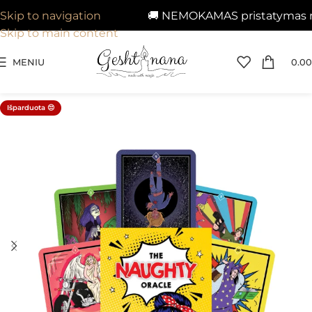
🚚 NEMOKAMAS pristatymas nuo
Skip to navigation
Skip to main content
MENIU
0.00
Išparduota 😔