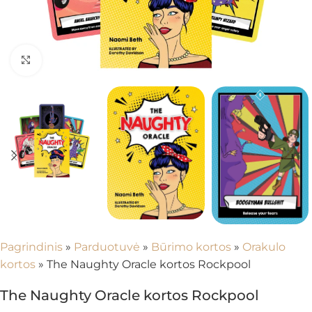
Spustelėkite, kad padidintumėte
Pagrindinis
»
Parduotuvė
»
Būrimo kortos
»
Orakulo
kortos
»
The Naughty Oracle kortos Rockpool
The Naughty Oracle kortos Rockpool