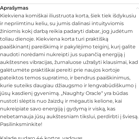
Aprašymas
Kiekviena komiškai iliustruota korta, šiek tiek išdykusiu
ir nepriimtinu keliu, su jumis dalinasi intuityviomis
žiniomis kokį darbą reikia padaryti dabar, jog judėtum
toliau dienoje. Kiekviena korta turi praktišką
paaiškinantį pareiškimą ir pakylėjimo teiginį, kurį galite
naudoti norėdami nukreipti jus supančią energiją į
aukštesnes vibracijas, žurnaluose užrašyti klausimai, kad
galėtumėte praktiškai pereiti prie naujos kortoje
pateiktos temos supratimo, ir bendrus paaiškinimus,
kurie suteiks daugiau džiaugsmo ir lengvabūdiškumo į
jūsų kasdienį gyvenimą. „Naughty Oracle“ yra būdas
nustoti slėptis nuo žaizdų ir mėgautis kelione, kai
nukreipiate savo energiją į gydymą ir viską, kas
nebetarnauja jūsų aukštesniam tikslui, perdirbti į šviesą.
Pasilinksminkite!
Kaladę sudaro 44 kortos, vadovas.