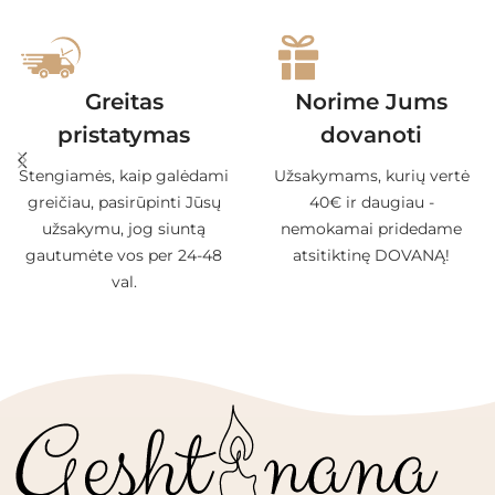
Greitas
Norime Jums
pristatymas
dovanoti
Stengiamės, kaip galėdami
Užsakymams, kurių vertė
greičiau, pasirūpinti Jūsų
40€ ir daugiau -
užsakymu, jog siuntą
nemokamai pridedame
gautumėte vos per 24-48
atsitiktinę DOVANĄ!
val.