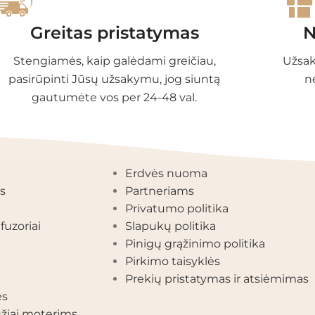
Greitas pristatymas
N
Stengiamės, kaip galėdami greičiau,
Užsak
pasirūpinti Jūsų užsakymu, jog siuntą
n
gautumėte vos per 24-48 val.
EGORIJOS
INFORMACIJA
Erdvės nuoma
s
Partneriams
Privatumo politika
fuzoriai
Slapukų politika
Pinigų grąžinimo politika
Pirkimo taisyklės
Prekių pristatymas ir atsiėmimas
ės
žiai moterims