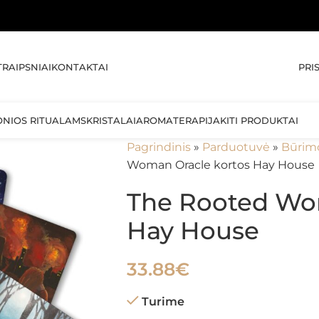
🚚 NEMO
PRI
TRAIPSNIAI
KONTAKTAI
ONIOS RITUALAMS
KRISTALAI
AROMATERAPIJA
KITI PRODUKTAI
Pagrindinis
»
Parduotuvė
»
Būrim
Woman Oracle kortos Hay House
The Rooted Wo
Hay House
33.88
€
Turime