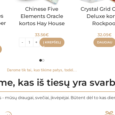
Chinese Five
Crystal Grid 
es
Elements Oracle
Deluxe kor
per
kortos Hay House
Rockpoo
33.56
€
32.05
€
Į KREPŠELĮ
DAUGIAU
Darome tik tai, kuo tikime patys, todėl...
e, kas iš tiesų yra sva
 - mūsų draugai, svečiai, įkvėpėjai. Būtent dėl to kas di