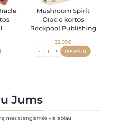
Findhor
Oracle
Mushroom Spirit
Oracle
tos
Oracle kortos
l
Rockpool Publishing
29.
32.05
€
Į KREPŠELĮ
rbu Jums
eną mes stengiamės vis labiau.