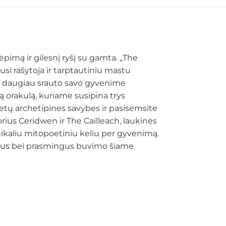
pimą ir gilesnį ryšį su gamta. „The
si rašytoja ir tarptautiniu mastu
ite daugiau srauto savo gyvenime
 orakulą, kuriame susipina trys
vietų archetipines savybes ir pasisemsite
orius Ceridwen ir The Cailleach, laukinės
unikaliu mitopoetiniu keliu per gyvenimą.
tiškus bei prasmingus buvimo šiame