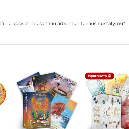
ografinio apšvietimo šaltinių arba monitoriaus nustatymų*
Išparduota 😔