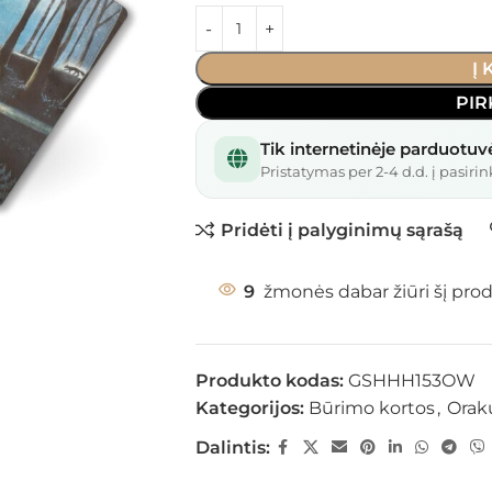
Į
PIR
Tik internetinėje parduotuv
Pristatymas per 2-4 d.d. į pasirin
Pridėti į palyginimų sąrašą
9
žmonės dabar žiūri šį pro
Produkto kodas:
GSHHH153OW
Kategorijos:
Būrimo kortos
,
Orak
Dalintis: