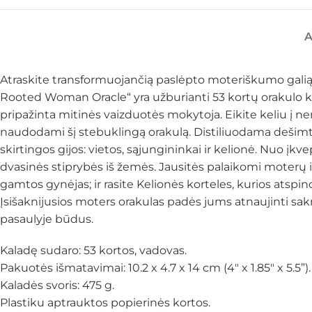
Atraskite transformuojančią paslėpto moteriškumo galią su
Rooted Woman Oracle“ yra užburianti 53 kortų orakulo ka
pripažinta mitinės vaizduotės mokytoja. Eikite keliu į 
naudodami šį stebuklingą orakulą. Distiliuodama dešimtme
skirtingos gijos: vietos, sąjungininkai ir kelionė. Nuo įk
dvasinės stiprybės iš žemės. Jausitės palaikomi moterų iš 
gamtos gynėjas; ir rasite Kelionės korteles, kurios atspi
Įsišaknijusios moters orakulas padės jums atnaujinti sakr
pasaulyje būdus.
Kaladę sudaro: 53 kortos, vadovas.
Pakuotės išmatavimai: 10.2 x 4.7 x 14 cm (4″ x 1.85″ x 5.5”)
Kaladės svoris: 475 g.
Plastiku aptrauktos popierinės kortos.