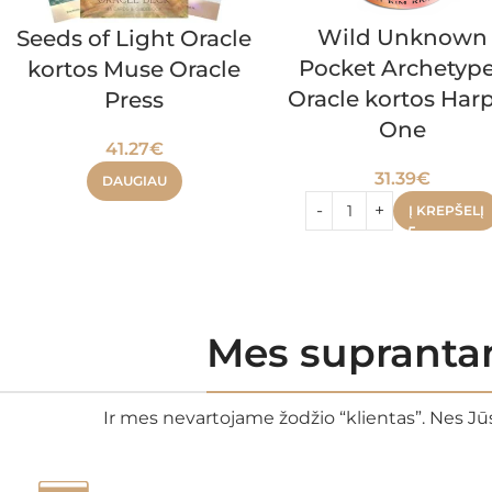
Wild Unknown
Seeds of Light Oracle
Pocket Archetyp
kortos Muse Oracle
Oracle kortos Har
Press
One
41.27
€
31.39
€
DAUGIAU
Į KREPŠELĮ
Mes suprantam
Ir mes nevartojame žodžio “klientas”. Nes Jūs