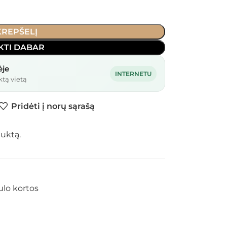
 KREPŠELĮ
KTI DABAR
ėje
INTERNETU
ktą vietą
Pridėti į norų sąrašą
duktą.
ulo kortos