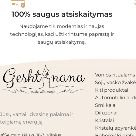
100% saugus atsiskaitymas
Naudojame tik modernias ir naujas
technologijas, kad užtikrintume paprastą ir
saugų atsiskaitymą.
PRODUKTŲ KAT
Vonios ritualams
Sojų vaško žvakė
Kiti produktai
Automobiliniai di
Smilkalai
Difuzoriai
Jūsų vartai į dvasinę palaimą ir
Kristalai
teigiamą energiją
Kristalų apyrank
Šeimyniškių g. 18-3, Vilnius
Bohemiški drabu