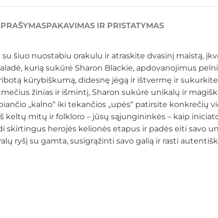
APRAŠYMAS
PAKAVIMAS IR PRISTATYMAS
 šiuo nuostabiu orakulu ir atraskite dvasinį maistą, įkvė
ladė, kurią sukūrė Sharon Blackie, apdovanojimus pelniu
neribotą kūrybiškumą, didesnę jėgą ir ištvermę ir sukurk
čius žinias ir išmintį, Sharon sukūrė unikalų ir magišką
vepiančio „kalno“ iki tekančios „upės“ patirsite konkrečių 
keltų mitų ir folkloro – jūsų sąjungininkės – kaip iniciat
ndi skirtingus herojės kelionės etapus ir padės eiti savo 
alų ryšį su gamta, susigrąžinti savo galią ir rasti auten
.