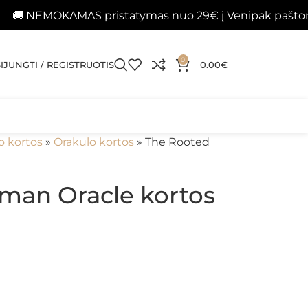
KAMAS pristatymas nuo 29€ į Venipak paštomatus 📦
0
SIJUNGTI / REGISTRUOTIS
0.00
€
o kortos
»
Orakulo kortos
»
The Rooted
man Oracle kortos