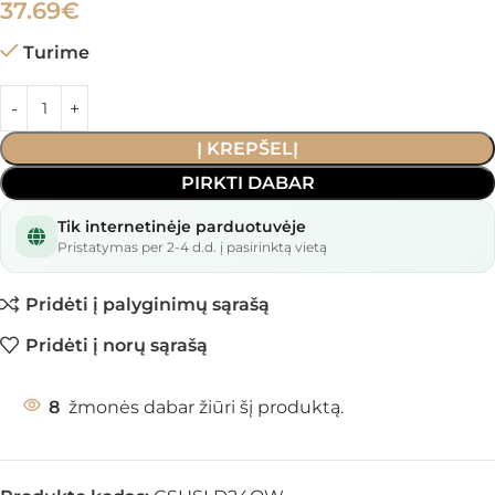
37.69
€
Turime
Į KREPŠELĮ
PIRKTI DABAR
Tik internetinėje parduotuvėje
Pristatymas per 2-4 d.d. į pasirinktą vietą
Pridėti į palyginimų sąrašą
Pridėti į norų sąrašą
8
žmonės dabar žiūri šį produktą.