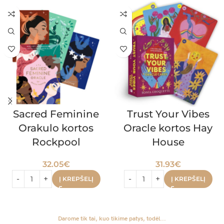
Sacred Feminine
Trust Your Vibes
Orakulo kortos
Oracle kortos Hay
Rockpool
House
32.05
€
31.93
€
Į KREPŠELĮ
Į KREPŠELĮ
Darome tik tai, kuo tikime patys, todėl...