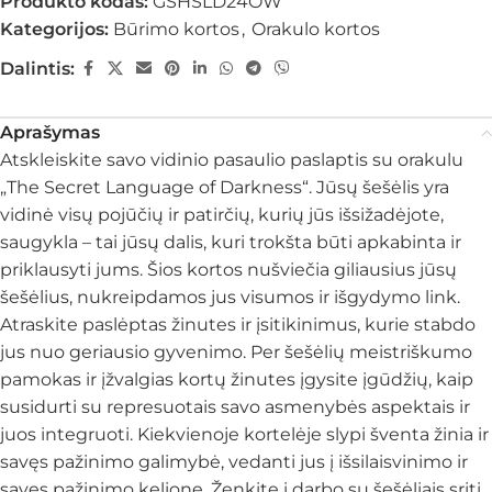
Produkto kodas:
GSHSLD24OW
Kategorijos:
Būrimo kortos
,
Orakulo kortos
Dalintis:
Aprašymas
Atskleiskite savo vidinio pasaulio paslaptis su orakulu
„The Secret Language of Darkness“. Jūsų šešėlis yra
vidinė visų pojūčių ir patirčių, kurių jūs išsižadėjote,
saugykla – tai jūsų dalis, kuri trokšta būti apkabinta ir
priklausyti jums. Šios kortos nušviečia giliausius jūsų
šešėlius, nukreipdamos jus visumos ir išgydymo link.
Atraskite paslėptas žinutes ir įsitikinimus, kurie stabdo
jus nuo geriausio gyvenimo. Per šešėlių meistriškumo
pamokas ir įžvalgias kortų žinutes įgysite įgūdžių, kaip
susidurti su represuotais savo asmenybės aspektais ir
juos integruoti. Kiekvienoje kortelėje slypi šventa žinia ir
savęs pažinimo galimybė, vedanti jus į išsilaisvinimo ir
savęs pažinimo kelionę. Ženkite į darbo su šešėliais sritį