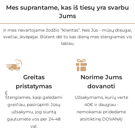
Mes suprantame, kas iš tiesų yra svarbu
Jums
Ir mes nevartojame žodžio “klientas”. Nes Jūs - mūsų draugai,
svečiai, įkvėpėjai. Būtent dėl to kas dieną mes stengiamės vis
labiau.
Greitas
Norime Jums
pristatymas
dovanoti
Stengiamės, kaip galėdami
Užsakymams, kurių vertė
greičiau, pasirūpinti Jūsų
40€ ir daugiau -
užsakymu, jog siuntą
nemokamai pridedame
gautumėte vos per 24-48
atsitiktinę DOVANĄ!
val.