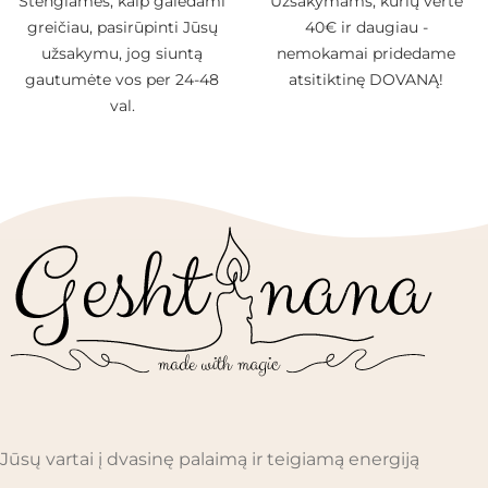
Stengiamės, kaip galėdami
Užsakymams, kurių vertė
greičiau, pasirūpinti Jūsų
40€ ir daugiau -
užsakymu, jog siuntą
nemokamai pridedame
gautumėte vos per 24-48
atsitiktinę DOVANĄ!
val.
Jūsų vartai į dvasinę palaimą ir teigiamą energiją