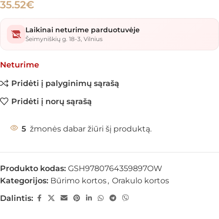
35.52
€
Laikinai neturime parduotuvėje
Šeimyniškių g. 18-3, Vilnius
Neturime
Pridėti į palyginimų sąrašą
Pridėti į norų sąrašą
5
žmonės dabar žiūri šį produktą.
Produkto kodas:
GSH9780764359897OW
Kategorijos:
Būrimo kortos
,
Orakulo kortos
Dalintis: