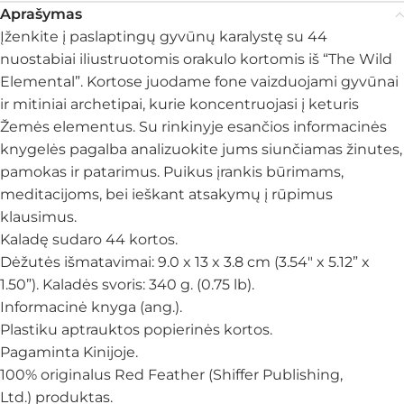
Aprašymas
Įženkite į paslaptingų gyvūnų karalystę su 44
nuostabiai iliustruotomis orakulo kortomis iš “The Wild
Elemental”. Kortose juodame fone vaizduojami gyvūnai
ir mitiniai archetipai, kurie koncentruojasi į keturis
Žemės elementus. Su rinkinyje esančios informacinės
knygelės pagalba analizuokite jums siunčiamas žinutes,
pamokas ir patarimus. Puikus įrankis būrimams,
meditacijoms, bei ieškant atsakymų į rūpimus
klausimus.
Kaladę sudaro 44 kortos.
Dėžutės išmatavimai: 9.0 x 13 x 3.8 cm (3.54″ x 5.12” x
1.50”). Kaladės svoris: 340 g. (0.75 lb).
Informacinė knyga (ang.).
Plastiku aptrauktos popierinės kortos.
Pagaminta Kinijoje.
100% originalus Red Feather (Shiffer Publishing,
Ltd.) produktas.