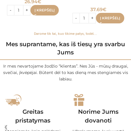
26.94
€
37.69
€
Į KREPŠELĮ
Į KREPŠELĮ
Darome tik tai, kuo tikime patys, todėl...
Mes suprantame, kas iš tiesų yra svarbu
Jums
Ir mes nevartojame žodžio “klientas”. Nes Jūs - mūsų draugai,
svečiai, įkvėpėjai. Būtent dėl to kas dieną mes stengiamės vis
labiau.
Greitas
Norime Jums
pristatymas
dovanoti