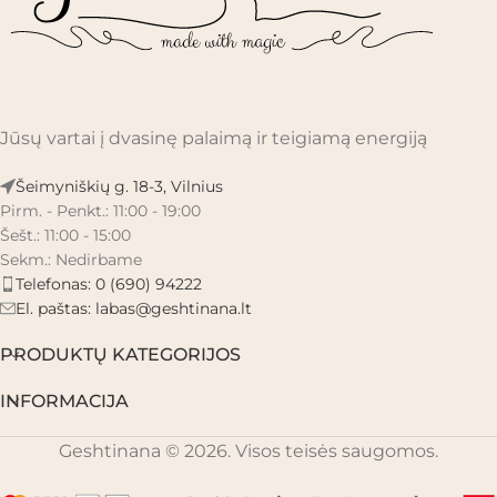
Jūsų vartai į dvasinę palaimą ir teigiamą energiją
Šeimyniškių g. 18-3, Vilnius
Pirm. - Penkt.: 11:00 - 19:00
Šešt.: 11:00 - 15:00
Sekm.: Nedirbame
Telefonas: 0 (690) 94222
El. paštas:
labas@geshtinana.lt
PRODUKTŲ KATEGORIJOS
INFORMACIJA
Geshtinana © 2026. Visos teisės saugomos.