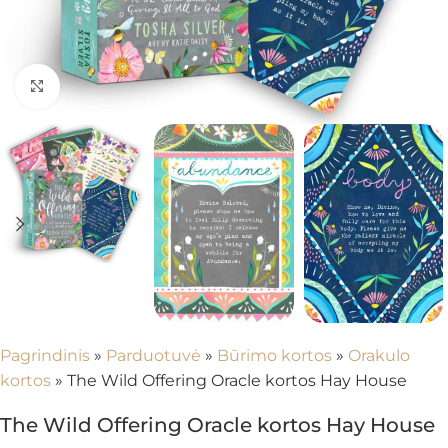
Spustelėkite, kad padidintumėte
Pagrindinis
»
Parduotuvė
»
Būrimo kortos
»
Orakulo
kortos
»
The Wild Offering Oracle kortos Hay House
The Wild Offering Oracle kortos Hay House