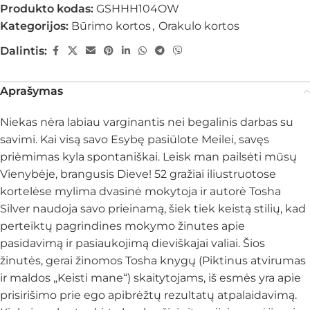
Produkto kodas:
GSHHH104OW
Kategorijos:
Būrimo kortos
,
Orakulo kortos
Dalintis:
Aprašymas
Niekas nėra labiau varginantis nei begalinis darbas su
savimi. Kai visą savo Esybę pasiūlote Meilei, savęs
priėmimas kyla spontaniškai. Leisk man pailsėti mūsų
Vienybėje, brangusis Dieve! 52 gražiai iliustruotose
kortelėse mylima dvasinė mokytoja ir autorė Tosha
Silver naudoja savo prieinamą, šiek tiek keistą stilių, kad
perteiktų pagrindines mokymo žinutes apie
pasidavimą ir pasiaukojimą dieviškajai valiai. Šios
žinutės, gerai žinomos Tosha knygų (Piktinus atvirumas
ir maldos „Keisti mane“) skaitytojams, iš esmės yra apie
prisirišimo prie ego apibrėžtų rezultatų atpalaidavimą.