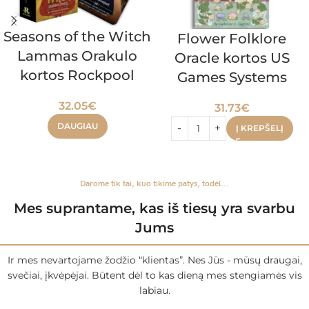
Seasons of the Witch
Flower Folklore
Lammas Orakulo
Oracle kortos US
kortos Rockpool
Games Systems
32.05
€
31.73
€
DAUGIAU
Į KREPŠELĮ
Darome tik tai, kuo tikime patys, todėl...
Mes suprantame, kas iš tiesų yra svarbu
Jums
Ir mes nevartojame žodžio “klientas”. Nes Jūs - mūsų draugai,
svečiai, įkvėpėjai. Būtent dėl to kas dieną mes stengiamės vis
labiau.