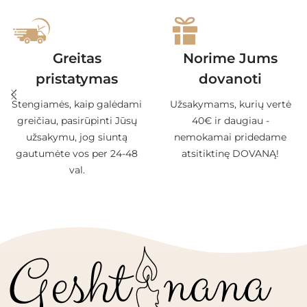
Greitas
Norime Jums
pristatymas
dovanoti
Stengiamės, kaip galėdami
Užsakymams, kurių vertė
greičiau, pasirūpinti Jūsų
40€ ir daugiau -
užsakymu, jog siuntą
nemokamai pridedame
gautumėte vos per 24-48
atsitiktinę DOVANĄ!
val.