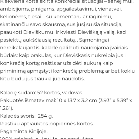
Kiekviena korta skirta konkrečiai situacijai – senėjimui,
ambicijoms, pinigams, apgailestavimui, vienatvei,
kelionėms, tiesai – su komentaru ar raginimu,
skatinančiu savo skausmą, susijusį su šia situacija,
paaukoti Dieviškumui ir kviesti Dieviškąją valią, kad
pasiektų aukščiausią rezultatą. . Sąmoningai
nereikalaujantis, kaladė gali būti naudojama įvairiais
būdais: kaip orakulas, kur Dieviškasis nukreipia jus į
konkrečią kortą; neštis ar užsidėti aukurą kaip
priminimą apmąstyti konkrečią problemą; ar bet kokiu
kitu būdu jus traukia juo naudotis.
Kaladę sudaro: 52 kortos, vadovas.
Pakuotės išmatavimai: 10 x 13.7 x 3.2 cm (3.93” x 5.39” x
1.26″).
Kaladės svoris: 284 g.
Plastiku aptrauktos popierinės kortos.
Pagaminta Kinijoje.