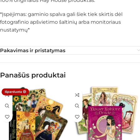
100% originalus Hay House produktas.
*Įspėjimas: gaminio spalva gali šiek tiek skirtis dėl
fotografinio apšvietimo šaltinių arba monitoriaus
nustatymų*
Pakavimas ir pristatymas
Panašūs produktai
Išparduota 😔