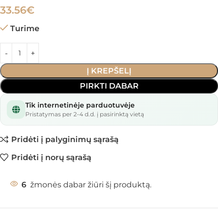
33.56
€
Turime
Į KREPŠELĮ
PIRKTI DABAR
Tik internetinėje parduotuvėje
Pristatymas per 2-4 d.d. į pasirinktą vietą
Pridėti į palyginimų sąrašą
Pridėti į norų sąrašą
6
žmonės dabar žiūri šį produktą.