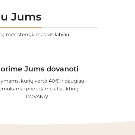
rbu Jums
eną mes stengiamės vis labiau.
orime Jums dovanoti
ymams, kurių vertė 40€ ir daugiau -
emokamai pridedame atsitiktinę
DOVANĄ!