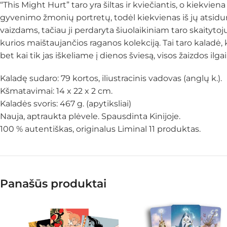
“This Might Hurt” taro yra šiltas ir kviečiantis, o kiekvie
gyvenimo žmonių portretų, todėl kiekvienas iš jų atsidu
vaizdams, tačiau ji perdaryta šiuolaikiniam taro skaitytoj
kurios maištaujančios raganos kolekciją. Tai taro kaladė, 
bet kai tik jas iškeliame į dienos šviesą, visos žaizdos ilga
Kaladę sudaro: 79 kortos, iliustracinis vadovas (anglų k.).
Kšmatavimai: 14 x 22 x 2 cm.
Kaladės svoris: 467 g. (apytiksliai)
Nauja, aptraukta plėvele. Spausdinta Kinijoje.
100 % autentiškas, originalus Liminal 11 produktas.
Panašūs produktai