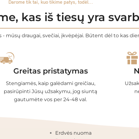
Darome tik tai, kuo tikime patys, todėl...
e, kas iš tiesų yra sva
 - mūsų draugai, svečiai, įkvėpėjai. Būtent dėl to kas di
Greitas pristatymas
N
Stengiamės, kaip galėdami greičiau,
Užsak
pasirūpinti Jūsų užsakymu, jog siuntą
n
gautumėte vos per 24-48 val.
EGORIJOS
INFORMACIJA
Erdvės nuoma