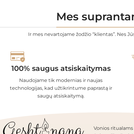
Mes suprantam
Ir mes nevartojame žodžio “klientas”. Nes Jūs
100% saugus atsiskaitymas
Naudojame tik modernias ir naujas
technologijas, kad užtikrintume paprastą ir
saugų atsiskaitymą.
PRODUKTŲ KAT
Vonios ritualams