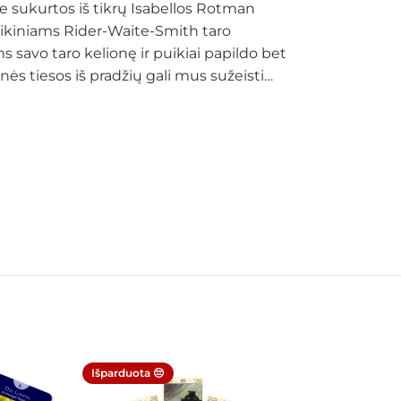
ile sukurtos iš tikrų Isabellos Rotman
asikiniams Rider-Waite-Smith taro
s savo taro kelionę ir puikiai papildo bet
inės tiesos iš pradžių gali mus sužeisti…
Išparduota 😔
Išparduota 😔