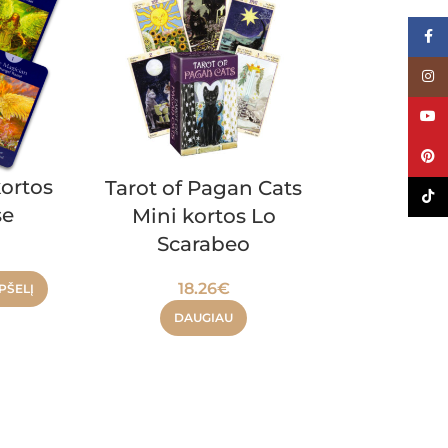
Face
Inst
YouT
Pinte
kortos
Tarot of Pagan Cats
Tarot De
TikTo
se
Mini kortos Lo
Convos
Scarabeo
Edition 
18.26
€
20.
PŠELĮ
DAUGIAU
DAU