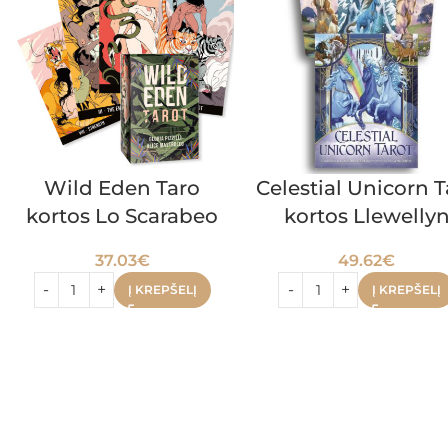
Wild Eden Taro
Celestial Unicorn T
kortos Lo Scarabeo
kortos Llewelly
37.03
€
49.62
€
Į KREPŠELĮ
Į KREPŠELĮ