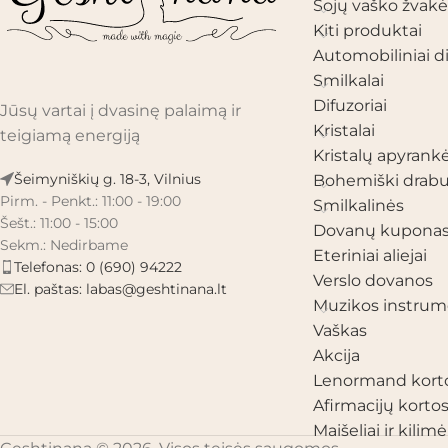
Sojų vaško žvakė
Kiti produktai
Automobiliniai di
Smilkalai
Difuzoriai
Jūsų vartai į dvasinę palaimą ir
Kristalai
teigiamą energiją
Kristalų apyrank
Šeimyniškių g. 18-3, Vilnius
Bohemiški drabu
Pirm. - Penkt.: 11:00 - 19:00
Smilkalinės
Šešt.: 11:00 - 15:00
Dovanų kupona
Sekm.: Nedirbame
Eteriniai aliejai
Telefonas: 0 (690) 94222
Verslo dovanos
El. paštas:
labas@geshtinana.lt
Muzikos instrum
Vaškas
Akcija
Lenormand kort
Afirmacijų korto
Maišeliai ir kilimėl