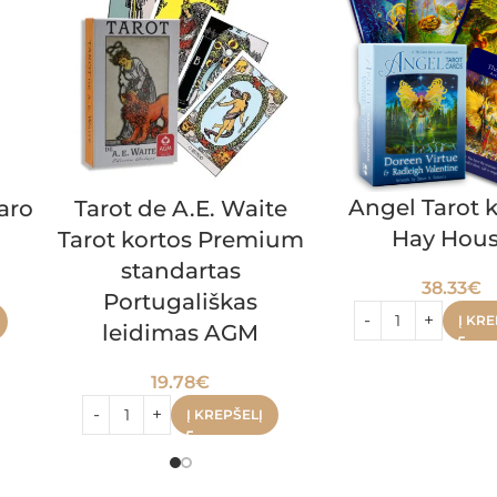
Angel Tarot 
aro
Tarot de A.E. Waite
Hay Hou
n
Tarot kortos Premium
standartas
38.33
€
Portugališkas
Į KRE
leidimas AGM
19.78
€
Į KREPŠELĮ