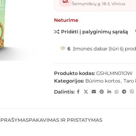
Šeimyniškių g. 18-3, Vilnius
Neturime
Pridėti į palyginimų sąrašą
6
žmonės dabar žiūri šį pro
Produkto kodas:
GSHLMN01OW
Kategorijos:
Būrimo kortos
,
Taro 
Dalintis:
APRAŠYMAS
PAKAVIMAS IR PRISTATYMAS