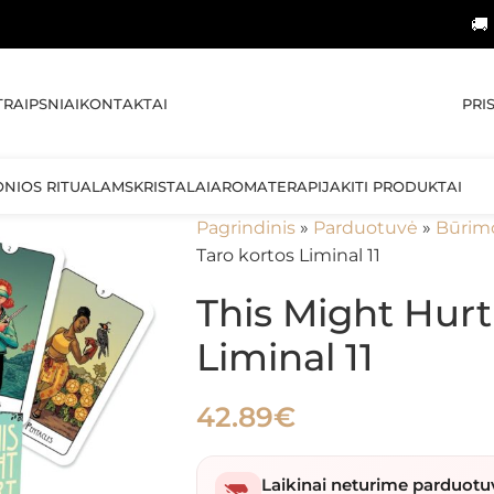
🚚 NEMOKAM
PRI
TRAIPSNIAI
KONTAKTAI
ONIOS RITUALAMS
KRISTALAI
AROMATERAPIJA
KITI PRODUKTAI
Pagrindinis
»
Parduotuvė
»
Būrim
Taro kortos Liminal 11
This Might Hurt
Liminal 11
42.89
€
Laikinai neturime parduotu