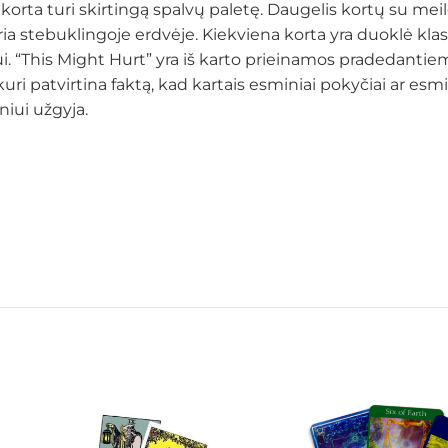
na korta turi skirtingą spalvų paletę. Daugelis kortų su me
ria stebuklingoje erdvėje. Kiekviena korta yra duoklė kl
ui. “This Might Hurt” yra iš karto prieinamos pradedantiem
kuri patvirtina faktą, kad kartais esminiai pokyčiai ar esm
iniui užgyja.