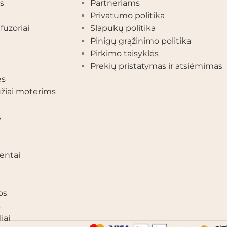
s
Partneriams
Privatumo politika
fuzoriai
Slapukų politika
Pinigų grąžinimo politika
Pirkimo taisyklės
Prekių pristatymas ir atsiėmimas
ės
žiai moterims
s
entai
os
s
iai