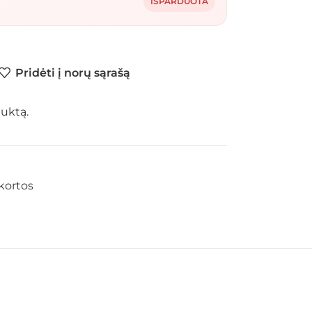
IŠPARDUOTA
Pridėti į norų sąrašą
duktą.
kortos