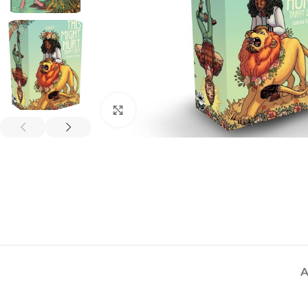
Spustelėkite, kad padidintumėte