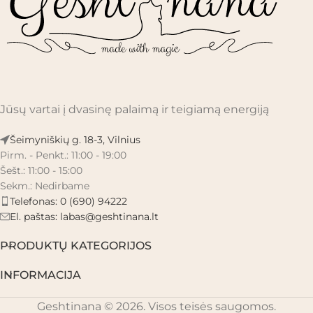
Jūsų vartai į dvasinę palaimą ir teigiamą energiją
Šeimyniškių g. 18-3, Vilnius
Pirm. - Penkt.: 11:00 - 19:00
Šešt.: 11:00 - 15:00
Sekm.: Nedirbame
Telefonas: 0 (690) 94222
El. paštas:
labas@geshtinana.lt
PRODUKTŲ KATEGORIJOS
INFORMACIJA
Geshtinana © 2026. Visos teisės saugomos.