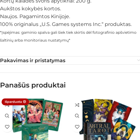
Kortų kaladės svoris apytikriai: 200 g.
Aukštos kokybės kortos.
Naujos. Pagamintos Kinijoje.
100% originalus „U.S. Games systems Inc.“ produktas.
*Įspėjimas: gaminio spalva gali šiek tiek skirtis dėl fotografinio apšvietimo
šaltinių arba monitoriaus nustatymų*
Pakavimas ir pristatymas
Panašūs produktai
Išparduota 😔