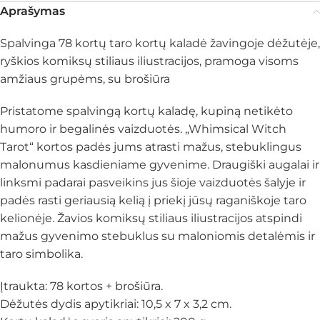
Aprašymas
Spalvinga 78 kortų taro kortų kaladė žavingoje dėžutėje,
ryškios komiksų stiliaus iliustracijos, pramoga visoms
amžiaus grupėms, su brošiūra
Pristatome spalvingą kortų kaladę, kupiną netikėto
humoro ir begalinės vaizduotės. „Whimsical Witch
Tarot“ kortos padės jums atrasti mažus, stebuklingus
malonumus kasdieniame gyvenime. Draugiški augalai ir
linksmi padarai pasveikins jus šioje vaizduotės šalyje ir
padės rasti geriausią kelią į priekį jūsų raganiškoje taro
kelionėje. Žavios komiksų stiliaus iliustracijos atspindi
mažus gyvenimo stebuklus su maloniomis detalėmis ir
taro simbolika.
Įtraukta: 78 kortos + brošiūra.
Dėžutės dydis apytikriai: 10,5 x 7 x 3,2 cm.