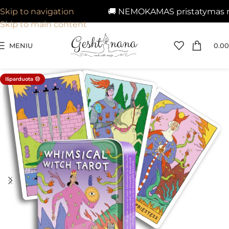
🚚 NEMOKAMAS pristatymas nuo 
Skip to navigation
Skip to main content
MENIU
0.00
Išparduota 😔