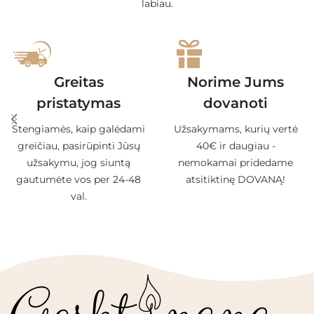
labiau.
Greitas
Norime Jums
pristatymas
dovanoti
Stengiamės, kaip galėdami
Užsakymams, kurių vertė
greičiau, pasirūpinti Jūsų
40€ ir daugiau -
užsakymu, jog siuntą
nemokamai pridedame
gautumėte vos per 24-48
atsitiktinę DOVANĄ!
val.