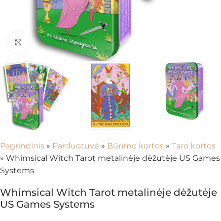
Spustelėkite, kad padidintumėte
Pagrindinis
»
Parduotuvė
»
Būrimo kortos
»
Taro kortos
»
Whimsical Witch Tarot metalinėje dėžutėje US Games
Systems
Whimsical Witch Tarot metalinėje dėžutėje
US Games Systems