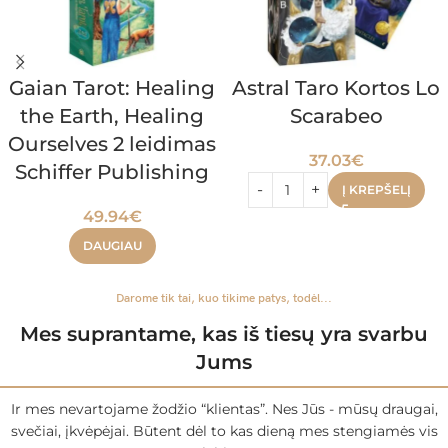
Gaian Tarot: Healing
Astral Taro Kortos Lo
the Earth, Healing
Scarabeo
Ourselves 2 leidimas
37.03
€
Schiffer Publishing
Į KREPŠELĮ
49.94
€
DAUGIAU
Darome tik tai, kuo tikime patys, todėl...
Mes suprantame, kas iš tiesų yra svarbu
Jums
Ir mes nevartojame žodžio “klientas”. Nes Jūs - mūsų draugai,
svečiai, įkvėpėjai. Būtent dėl to kas dieną mes stengiamės vis