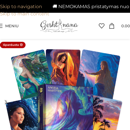
🚚 NEMOKAMAS pristatymas nuo 29€
Skip to navigation
Skip to main content
MENIU
0.00
Išparduota 😔