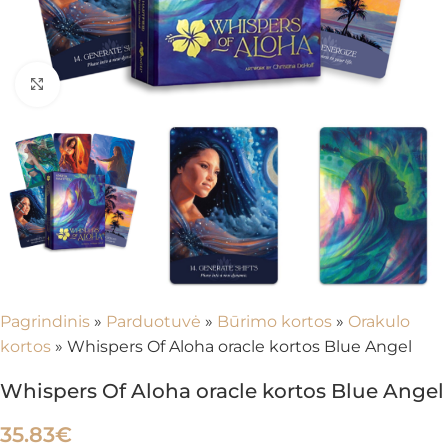
Spustelėkite, kad padidintumėte
Pagrindinis
»
Parduotuvė
»
Būrimo kortos
»
Orakulo
kortos
»
Whispers Of Aloha oracle kortos Blue Angel
Whispers Of Aloha oracle kortos Blue Angel
35.83
€