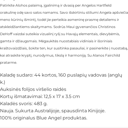
Patirkite Alohos palaimą, įgalinimą ir dvasią per Angelos Hartfield
orakulinę odę savo salos namams. Savo išskirtiniu stiliumi Angela apšviečia
meno kūrinių išmintį, todėl jie perteikia asmeninę prasmę detaliems ir
atskleidžiantiems skaitymams. Sodrūs Maui gyvenančios Christinos
DeHoff vaizdai suteikia vizualinį ryšį su Havajų elementais, dievybėmis,
gamta ir džiaugsmais. Mėgaukitės nuostabiais vidiniais ir išoriniais
kraštovaizdžiais, šokite ten, kur susitinka pasauliai, ir pasinerkite į nuostabą,
kai atraskite kryptį, nurodymus, tikslą ir harmoniją. Su Alanos Fairchild
pratarme.
Kaladę sudaro: 44 kortos, 160 puslapių vadovas (anglų
k.)
Auksinės folijos viršelio raidės
Kortų išmatavimai: 12,5 x 17 x 3.5 cm
Kaladės svoris: 483 g.
Nauja. Sukurta Australijoje, spausdinta Kinijoje.
100% originalus Blue Angel produktas.