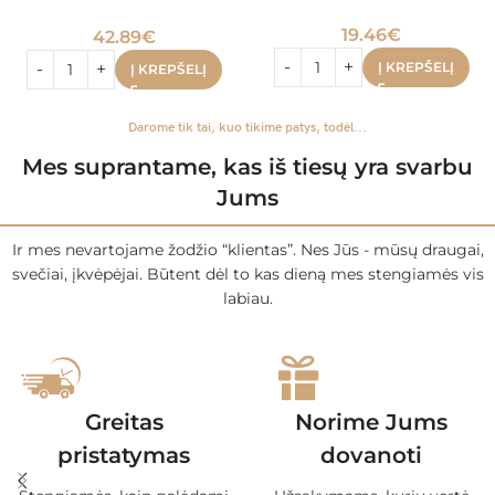
19.46
€
42.89
€
Į KREPŠELĮ
Į KREPŠELĮ
Darome tik tai, kuo tikime patys, todėl...
Mes suprantame, kas iš tiesų yra svarbu
Jums
Ir mes nevartojame žodžio “klientas”. Nes Jūs - mūsų draugai,
svečiai, įkvėpėjai. Būtent dėl to kas dieną mes stengiamės vis
labiau.
Greitas
Norime Jums
pristatymas
dovanoti