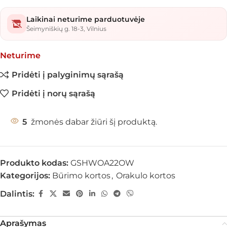
Laikinai neturime parduotuvėje
Šeimyniškių g. 18-3, Vilnius
Neturime
Pridėti į palyginimų sąrašą
Pridėti į norų sąrašą
5
žmonės dabar žiūri šį produktą.
Produkto kodas:
GSHWOA22OW
Kategorijos:
Būrimo kortos
,
Orakulo kortos
Dalintis:
Aprašymas