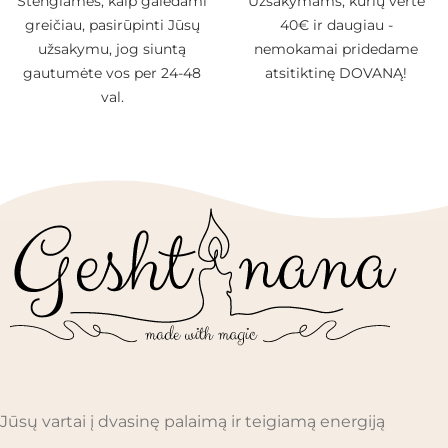
Stengiamės, kaip galėdami
Užsakymams, kurių vertė
greičiau, pasirūpinti Jūsų
40€ ir daugiau -
užsakymu, jog siuntą
nemokamai pridedame
gautumėte vos per 24-48
atsitiktinę DOVANĄ!
val.
Jūsų vartai į dvasinę palaimą ir teigiamą energiją