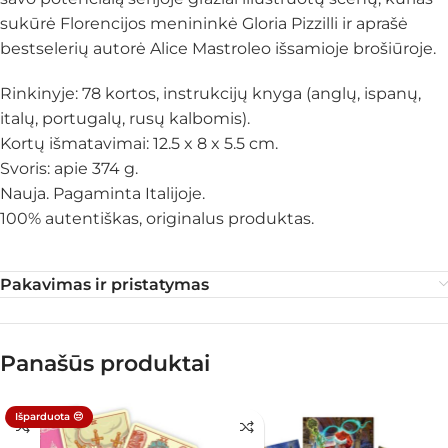
sukūrė Florencijos menininkė Gloria Pizzilli ir aprašė
bestselerių autorė Alice Mastroleo išsamioje brošiūroje.
Rinkinyje: 78 kortos, instrukcijų knyga (anglų, ispanų,
italų, portugalų, rusų kalbomis).
Kortų išmatavimai: 12.5 x 8 x 5.5 cm.
Svoris: apie 374 g.
Nauja. Pagaminta Italijoje.
100% autentiškas, originalus produktas.
Pakavimas ir pristatymas
Panašūs produktai
Išparduota 😔