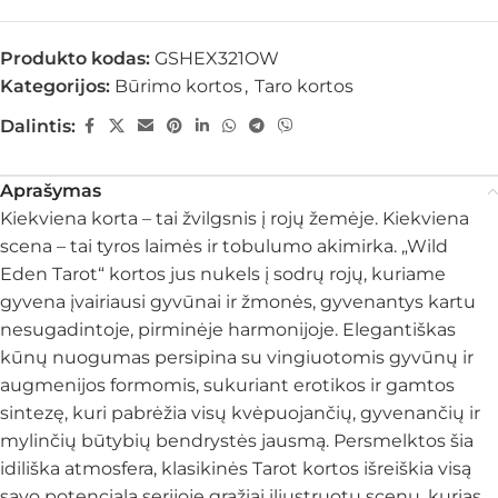
Produkto kodas:
GSHEX321OW
Kategorijos:
Būrimo kortos
,
Taro kortos
Dalintis:
Aprašymas
Kiekviena korta – tai žvilgsnis į rojų žemėje. Kiekviena
scena – tai tyros laimės ir tobulumo akimirka. „Wild
Eden Tarot“ kortos jus nukels į sodrų rojų, kuriame
gyvena įvairiausi gyvūnai ir žmonės, gyvenantys kartu
nesugadintoje, pirminėje harmonijoje. Elegantiškas
kūnų nuogumas persipina su vingiuotomis gyvūnų ir
augmenijos formomis, sukuriant erotikos ir gamtos
sintezę, kuri pabrėžia visų kvėpuojančių, gyvenančių ir
mylinčių būtybių bendrystės jausmą. Persmelktos šia
idiliška atmosfera, klasikinės Tarot kortos išreiškia visą
savo potencialą serijoje gražiai iliustruotų scenų, kurias