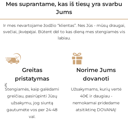
Mes suprantame, kas iš tiesų yra svarbu
Jums
Ir mes nevartojame žodžio “klientas”. Nes Jūs - mūsų draugai,
svečiai, įkvėpėjai. Būtent dėl to kas dieną mes stengiamės vis
labiau.
Greitas
Norime Jums
pristatymas
dovanoti
Stengiamės, kaip galėdami
Užsakymams, kurių vertė
greičiau, pasirūpinti Jūsų
40€ ir daugiau -
užsakymu, jog siuntą
nemokamai pridedame
gautumėte vos per 24-48
atsitiktinę DOVANĄ!
val.