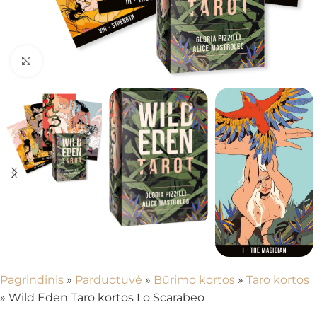
Spustelėkite, kad padidintumėte
Pagrindinis
»
Parduotuvė
»
Būrimo kortos
»
Taro kortos
»
Wild Eden Taro kortos Lo Scarabeo