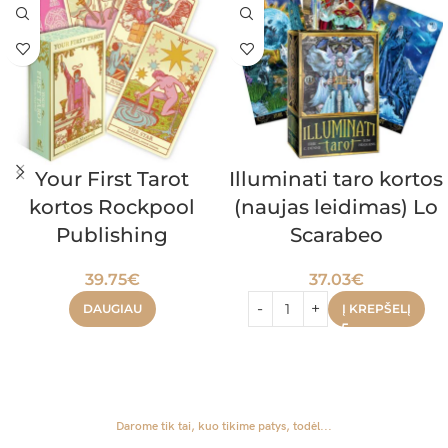
Your First Tarot
Illuminati taro kortos
kortos Rockpool
(naujas leidimas) Lo
Publishing
Scarabeo
39.75
€
37.03
€
DAUGIAU
Į KREPŠELĮ
Darome tik tai, kuo tikime patys, todėl...