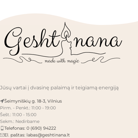
Jūsų vartai į dvasinę palaimą ir teigiamą energiją
Šeimyniškių g. 18-3, Vilnius
Pirm. - Penkt.: 11:00 - 19:00
Šešt.: 11:00 - 15:00
Sekm.: Nedirbame
Telefonas: 0 (690) 94222
El. paštas:
labas@geshtinana.lt