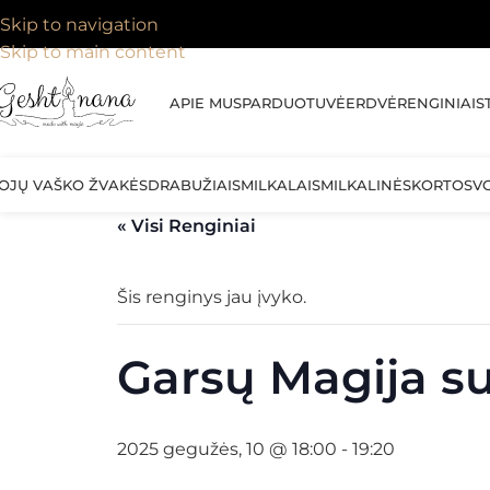
Skip to navigation
Skip to main content
APIE MUS
PARDUOTUVĖ
ERDVĖ
RENGINIAI
S
OJŲ VAŠKO ŽVAKĖS
DRABUŽIAI
SMILKALAI
SMILKALINĖS
KORTOS
V
« Visi Renginiai
Šis renginys jau įvyko.
Garsų Magija s
2025 gegužės, 10 @ 18:00
-
19:20