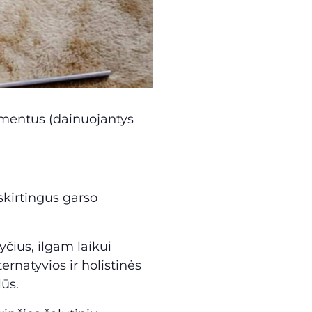
rumentus (dainuojantys
kirtingus garso
kyčius, ilgam laikui
rnatyvios ir holistinės
ūs.