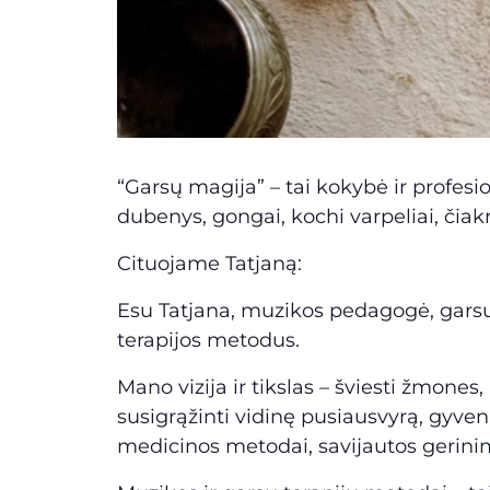
“Garsų magija” – tai kokybė ir profes
dubenys, gongai, kochi varpeliai, čiakro
Cituojame Tatjaną:
Esu Tatjana, muzikos pedagogė, garsų
terapijos metodus.
Mano vizija ir tikslas – šviesti žmones,
susigrąžinti vidinę pusiausvyrą, gyve
medicinos metodai, savijautos gerini