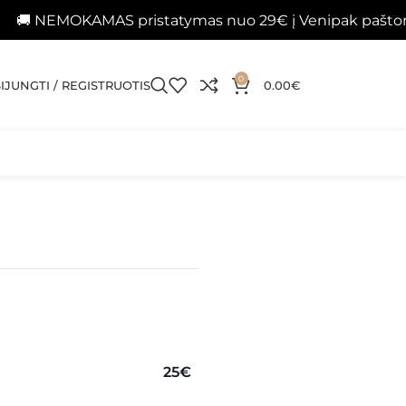
AMAS pristatymas nuo 29€ į Venipak paštomatus 📦
0
SIJUNGTI / REGISTRUOTIS
0.00
€
25€