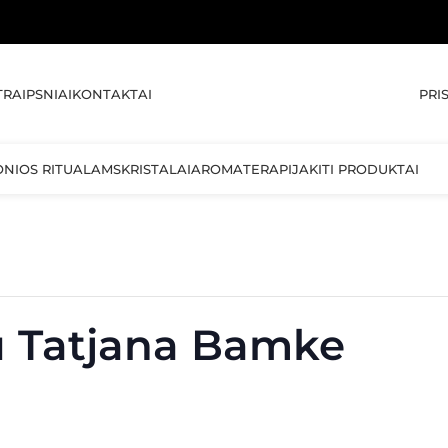
🚚 NEMOK
PRI
TRAIPSNIAI
KONTAKTAI
ONIOS RITUALAMS
KRISTALAI
AROMATERAPIJA
KITI PRODUKTAI
u Tatjana Bamke