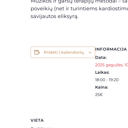
Muzikos ir garsų terapijų metodai – t
poveikių (net ir turintiems kardiostimul
savijautos eliksyrą.
INFORMACIJA
Pridėti į kalendorių
Data:
2025 gegužės, 1
Laikas:
18:00 - 19:20
Kaina:
25€
VIETA