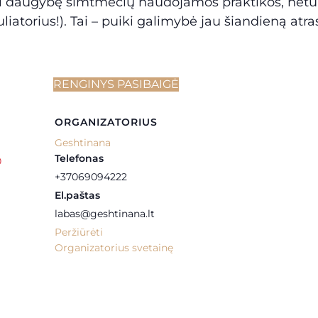
ai daugybę šimtmečių naudojamos praktikos, netur
iatorius!). Tai – puiki galimybė jau šiandieną atras
RENGINYS PASIBAIGĖ
ORGANIZATORIUS
Geshtinana
Telefonas
0
+37069094222
El.paštas
labas@geshtinana.lt
Peržiūrėti
Organizatorius svetainę