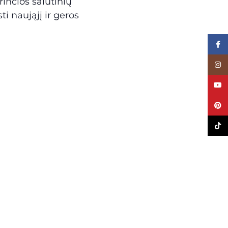
inčios šalutinių
ti naująjį ir geros
Face
Inst
YouT
Pinte
TikTo