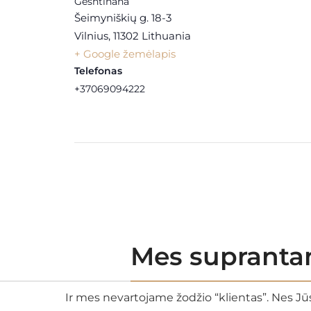
Geshtinana
Šeimyniškių g. 18-3
Vilnius
,
11302
Lithuania
+ Google žemėlapis
Telefonas
+37069094222
Mes suprantam
Ir mes nevartojame žodžio “klientas”. Nes Jūs