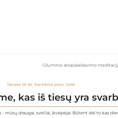
Giluminio atsipalaidavimo meditacij
Darome tik tai, kuo tikime patys, todėl...
e, kas iš tiesų yra sva
 - mūsų draugai, svečiai, įkvėpėjai. Būtent dėl to kas di