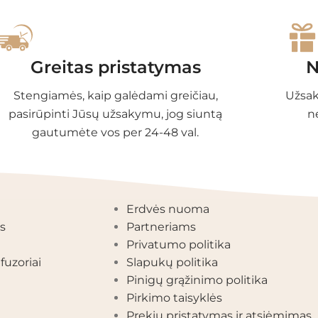
Greitas pristatymas
N
Stengiamės, kaip galėdami greičiau,
Užsak
pasirūpinti Jūsų užsakymu, jog siuntą
n
gautumėte vos per 24-48 val.
EGORIJOS
INFORMACIJA
Erdvės nuoma
s
Partneriams
Privatumo politika
fuzoriai
Slapukų politika
Pinigų grąžinimo politika
Pirkimo taisyklės
Prekių pristatymas ir atsiėmimas