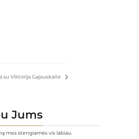
a su Viktorija Gajauskaite
rbu Jums
eną mes stengiamės vis labiau.