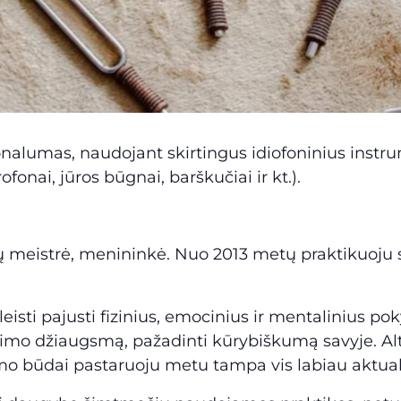
ionalumas, naudojant skirtingus idiofoninius inst
fonai, jūros būgnai, barškučiai ir kt.).
 meistrė, menininkė. Nuo 2013 metų praktikuoju s
 leisti pajusti fizinius, emocinius ir mentalinius po
nimo džiaugsmą, pažadinti kūrybiškumą savyje. Alte
mo būdai pastaruoju metu tampa vis labiau aktual