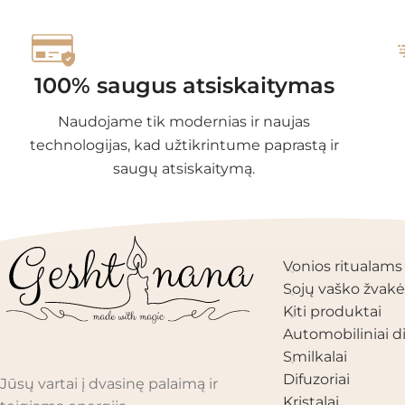
100% saugus atsiskaitymas
Naudojame tik modernias ir naujas
technologijas, kad užtikrintume paprastą ir
saugų atsiskaitymą.
PRODUKTŲ KAT
Vonios ritualams
Sojų vaško žvakė
Kiti produktai
Automobiliniai di
Smilkalai
Difuzoriai
Jūsų vartai į dvasinę palaimą ir
Kristalai