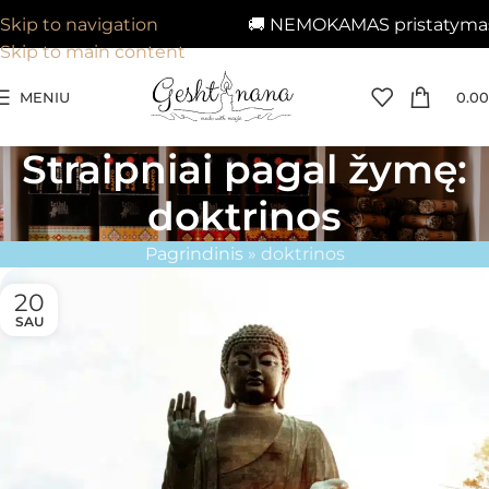
🚚 NEMOKAMAS pristatymas n
Skip to navigation
Skip to main content
MENIU
0.00
Straipniai pagal žymę:
doktrinos
Pagrindinis
»
doktrinos
20
SAU