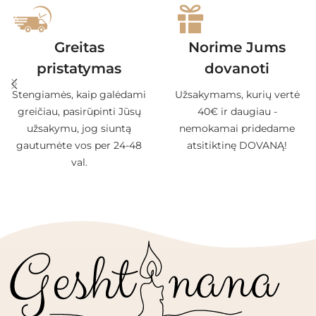
Greitas
Norime Jums
pristatymas
dovanoti
Stengiamės, kaip galėdami
Užsakymams, kurių vertė
greičiau, pasirūpinti Jūsų
40€ ir daugiau -
užsakymu, jog siuntą
nemokamai pridedame
gautumėte vos per 24-48
atsitiktinę DOVANĄ!
val.