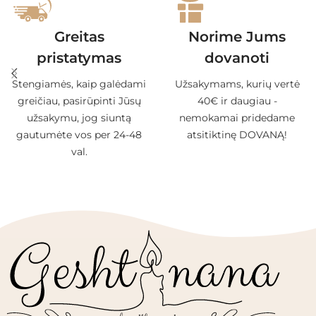
Greitas
Norime Jums
pristatymas
dovanoti
Stengiamės, kaip galėdami
Užsakymams, kurių vertė
greičiau, pasirūpinti Jūsų
40€ ir daugiau -
užsakymu, jog siuntą
nemokamai pridedame
gautumėte vos per 24-48
atsitiktinę DOVANĄ!
val.