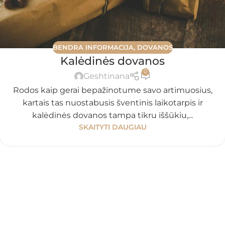
BENDRA INFORMACIJA
,
DOVANOS
Kalėdinės dovanos
0
Geshtinana
Rodos kaip gerai bepažinotume savo artimuosius,
kartais tas nuostabusis šventinis laikotarpis ir
kalėdinės dovanos tampa tikru iššūkiu,...
SKAITYTI DAUGIAU