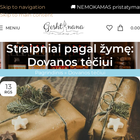
🚚 NEMOKAMAS pristatymas n
Skip to navigation
Skip to main content
MENIU
0.00
Straipniai pagal žymę:
Dovanos tėčiui
Pagrindinis
»
Dovanos tėčiui
13
RGS