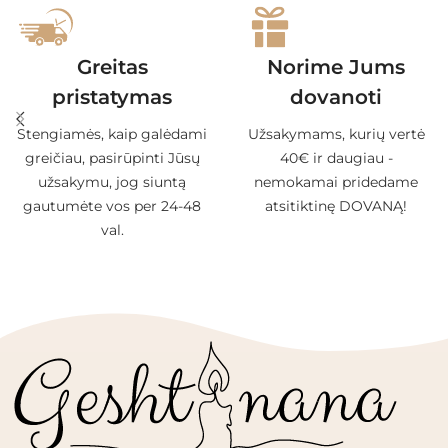
Greitas
Norime Jums
pristatymas
dovanoti
Stengiamės, kaip galėdami
Užsakymams, kurių vertė
greičiau, pasirūpinti Jūsų
40€ ir daugiau -
užsakymu, jog siuntą
nemokamai pridedame
gautumėte vos per 24-48
atsitiktinę DOVANĄ!
val.