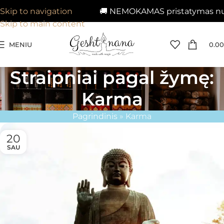
🚚 NEMOKAMAS pristatymas nuo 
Skip to navigation
Skip to main content
MENIU
0.00
Straipniai pagal žymę:
Karma
Pagrindinis
»
Karma
20
SAU