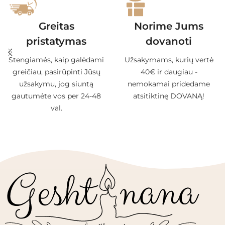
Greitas
Norime Jums
pristatymas
dovanoti
Stengiamės, kaip galėdami
Užsakymams, kurių vertė
greičiau, pasirūpinti Jūsų
40€ ir daugiau -
užsakymu, jog siuntą
nemokamai pridedame
gautumėte vos per 24-48
atsitiktinę DOVANĄ!
val.