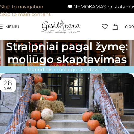
🚚 NEMOKAMAS pristatymas n
Skip to navigation
Skip to main content
MENIU
0.00
Straipniai pagal žymę:
moliūgo skaptavimas
Pagrindinis
»
moliūgo skaptavimas
28
SPA