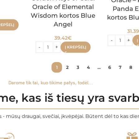
Oracle –
l
Oracle of Elemental
Panda E
Wisdom kortos Blue
kortos Bl
Angel
REPŠELĮ
31.3
39.42
€
Į
Į KREPŠELĮ
1
2
3
4
…
6
7
8
Darome tik tai, kuo tikime patys, todėl...
e, kas iš tiesų yra sva
 - mūsų draugai, svečiai, įkvėpėjai. Būtent dėl to kas di