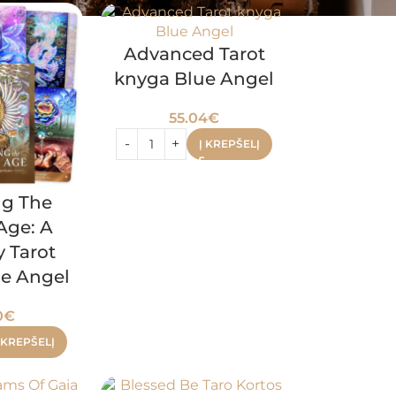
Advanced Tarot
knyga Blue Angel
55.04
€
Į KREPŠELĮ
ng The
Age: A
y Tarot
ue Angel
0
€
 KREPŠELĮ