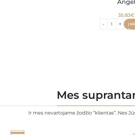
Ange
35.83
€
Į K
Mes suprantam
Ir mes nevartojame žodžio “klientas”. Nes Jūs