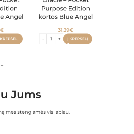
 Pocket
Oracle – Pocket
dition
Purpose Edition
ue Angel
kortos Blue Angel
9
€
31.39
€
 KREPŠELĮ
Į KREPŠELĮ
→
rbu Jums
eną mes stengiamės vis labiau.