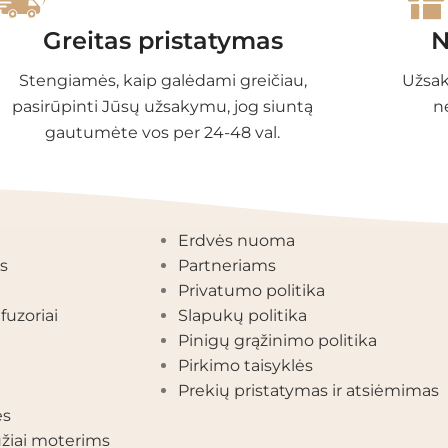
Greitas pristatymas
N
Stengiamės, kaip galėdami greičiau,
Užsak
pasirūpinti Jūsų užsakymu, jog siuntą
n
gautumėte vos per 24-48 val.
EGORIJOS
INFORMACIJA
Erdvės nuoma
s
Partneriams
Privatumo politika
fuzoriai
Slapukų politika
Pinigų grąžinimo politika
Pirkimo taisyklės
Prekių pristatymas ir atsiėmimas
ės
žiai moterims