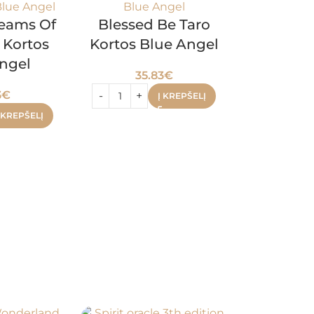
eams Of
Blessed Be Taro
 Kortos
Kortos Blue Angel
ngel
35.83
€
3
€
Į KREPŠELĮ
 KREPŠELĮ