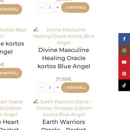
3
€
Į KREPŠELĮ
 KREPŠELĮ
Face
le kortos
Divine Masculine
Inst
ngel
Healing Oracle
YouT
9
€
kortos Blue Angel
 KREPŠELĮ
Pinte
37.69
€
TikTo
Į KREPŠELĮ
 Heart
Earth Warriors