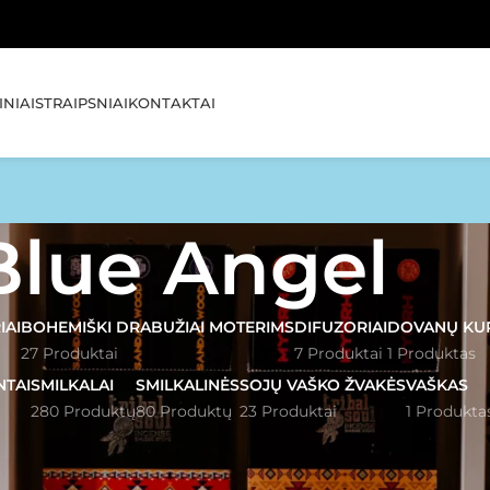
🚚 NEMOKA
NIAI
STRAIPSNIAI
KONTAKTAI
Blue Angel
IAI
BOHEMIŠKI DRABUŽIAI MOTERIMS
DIFUZORIAI
DOVANŲ KU
27 Produktai
7 Produktai
1 Produktas
NTAI
SMILKALAI
SMILKALINĖS
SOJŲ VAŠKO ŽVAKĖS
VAŠKAS
280 Produktų
80 Produktų
23 Produktai
1 Produkta
e Angel
Rodyti
1