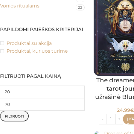
Vonios ritualams
22
PAPILDOMI PAIEŠKOS KRITERIJAI
Produktai su akcija
Produktai, kuriuos turime
FILTRUOTI PAGAL KAINĄ
The dreamer
tarot jou
užrašinė Blu
24.99
€
FILTRUOTI
Į K