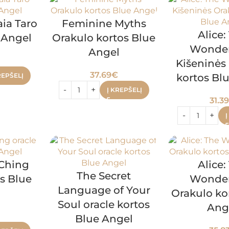
ia Taro
Feminine Myths
Alice:
 Angel
Orakulo kortos Blue
Wonde
Angel
Kišeninės
37.69
€
REPŠELĮ
kortos Bl
Į KREPŠELĮ
31.3
Į
 Ching
Alice:
The Secret
os Blue
Wonde
Language of Your
l
Orakulo ko
Soul oracle kortos
Ang
Blue Angel