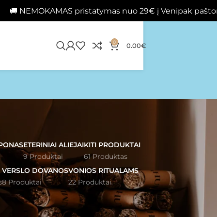
MAS pristatymas nuo 29€ į Venipak paštomatus 📦
0
0.00
€
PONAS
ETERINIAI ALIEJAI
KITI PRODUKTAI
9 Produktai
61 Produktas
VERSLO DOVANOS
VONIOS RITUALAMS
s
8 Produktai
22 Produktai
2
24