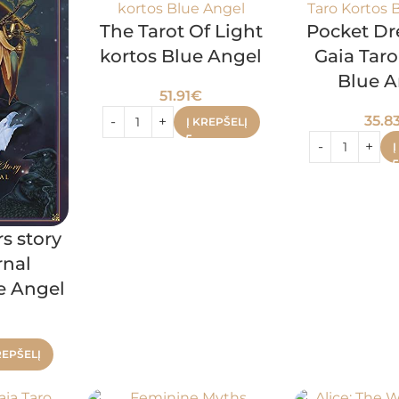
The Tarot Of Light
Pocket Dr
kortos Blue Angel
Gaia Taro
Blue A
51.91
€
35.8
Į KREPŠELĮ
Į
s story
rnal
e Angel
REPŠELĮ