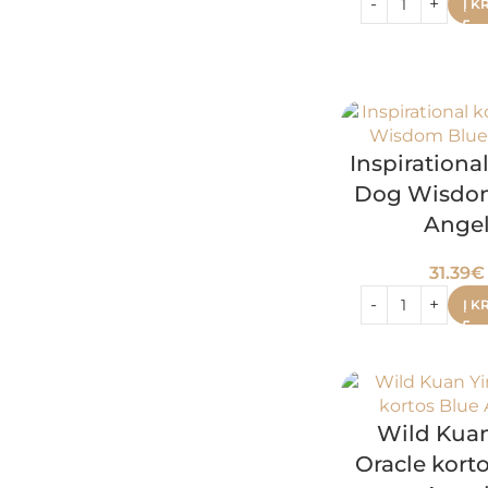
Į K
Inspirationa
Dog Wisdo
Ange
31.39
€
Į K
Wild Kuan
Oracle kort