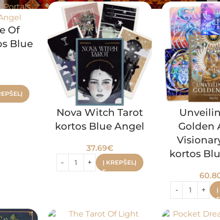
e Of
os Blue
l
REPŠELĮ
Nova Witch Tarot
Unveili
kortos Blue Angel
Golden 
Visionar
37.69
€
kortos Bl
Į KREPŠELĮ
60.8
Į