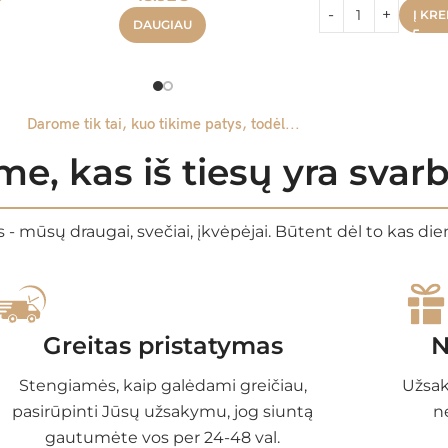
Į KRE
DAUGIAU
Darome tik tai, kuo tikime patys, todėl...
e, kas iš tiesų yra sva
 - mūsų draugai, svečiai, įkvėpėjai. Būtent dėl to kas di
Greitas pristatymas
N
Stengiamės, kaip galėdami greičiau,
Užsak
pasirūpinti Jūsų užsakymu, jog siuntą
n
gautumėte vos per 24-48 val.