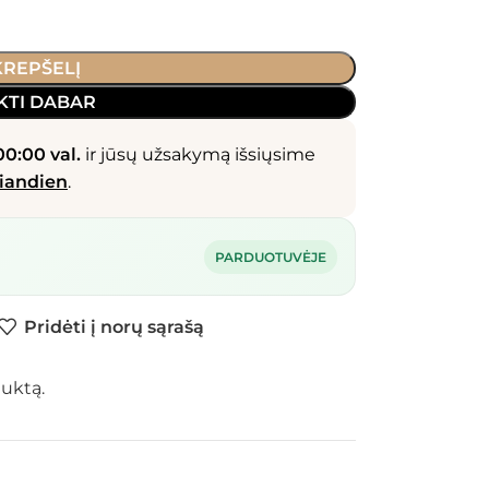
 KREPŠELĮ
KTI DABAR
00:00 val.
ir jūsų užsakymą išsiųsime
iandien
.
PARDUOTUVĖJE
Pridėti į norų sąrašą
duktą.