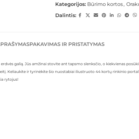
Kategorijos:
Būrimo kortos
,
Orak
Dalintis:
APRAŠYMAS
PAKAVIMAS IR PRISTATYMAS
nės erdvės galią. Jūs amžinai stovite ant tapsmo slenksčio, o kiekvienas posūki
tį. Keliaukite ir tyrinėkite šio nuostabiai iliustruoto 44 kortų rinkinio portalu
ia rytojus!