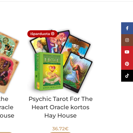
Face
Išparduota 😔
Inst
YouT
Pinte
TikTo
the
Psychic Tarot For The
Fairy Gem
racle
Heart Oracle kortos
Oracle kor
House
Hay House
rinkinys
Sys
36.72
€