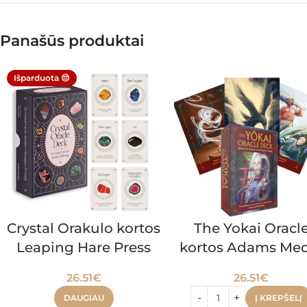
Panašūs produktai
Išparduota 😔
Crystal Orakulo kortos
The Yokai Oracl
Leaping Hare Press
kortos Adams Med
26.51
€
26.51
€
DAUGIAU
Į KREPŠELĮ