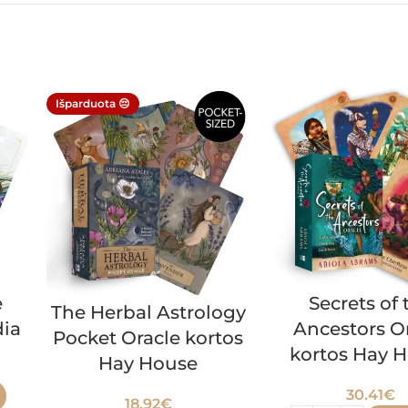
Išparduota 😔
e
Secrets of 
The Herbal Astrology
ia
Ancestors O
Pocket Oracle kortos
kortos Hay 
Hay House
30.41
€
18.92
€