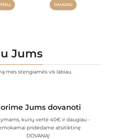
42.
PŠELĮ
DAUGIAU
rbu Jums
eną mes stengiamės vis labiau.
orime Jums dovanoti
ymams, kurių vertė 40€ ir daugiau -
emokamai pridedame atsitiktinę
DOVANĄ!