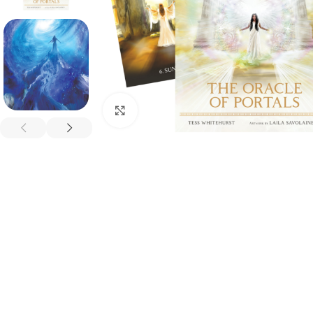
Spustelėkite, kad padidintumėte