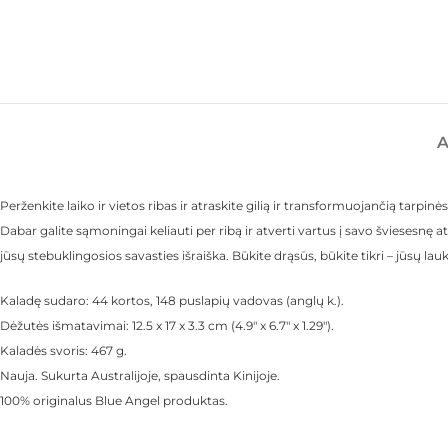
Perženkite laiko ir vietos ribas ir atraskite gilią ir transformuojančią tarpi
Dabar galite sąmoningai keliauti per ribą ir atverti vartus į savo šviesesnę atei
jūsų stebuklingosios savasties išraiška. Būkite drąsūs, būkite tikri – jūsų lauk
Kaladę sudaro: 44 kortos, 148 puslapių vadovas (anglų k.).
Dėžutės išmatavimai: 12.5 x 17 x 3.3 cm (4.9″ x 6.7″ x 1.29″).
Kaladės svoris: 467 g.
Nauja. Sukurta Australijoje, spausdinta Kinijoje.
100% originalus Blue Angel produktas.