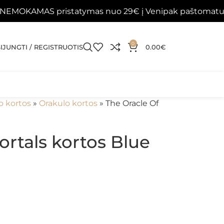
S pristatymas nuo 29€ į Venipak paštomatus 📦
Pap
0
SIJUNGTI / REGISTRUOTIS
0.00
€
o kortos
»
Orakulo kortos
»
The Oracle Of
ortals kortos Blue