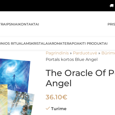
🚚 NEMOKAMA
PRI
TRAIPSNIAI
KONTAKTAI
ONIOS RITUALAMS
KRISTALAI
AROMATERAPIJA
KITI PRODUKTAI
Pagrindinis
»
Parduotuvė
»
Būrim
Portals kortos Blue Angel
The Oracle Of P
Angel
36.10
€
Turime