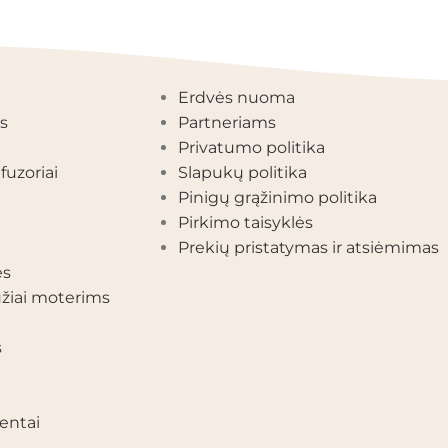
EGORIJOS
INFORMACIJA
Erdvės nuoma
s
Partneriams
Privatumo politika
fuzoriai
Slapukų politika
Pinigų grąžinimo politika
Pirkimo taisyklės
Prekių pristatymas ir atsiėmimas
ės
žiai moterims
s
entai