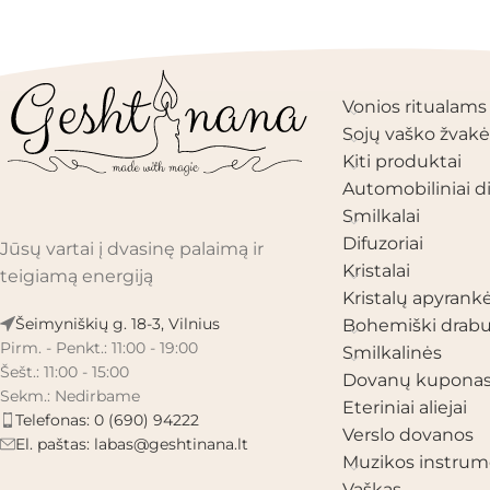
PRODUKTŲ KAT
Vonios ritualams
Sojų vaško žvakė
Kiti produktai
Automobiliniai di
Smilkalai
Difuzoriai
Jūsų vartai į dvasinę palaimą ir
Kristalai
teigiamą energiją
Kristalų apyrank
Šeimyniškių g. 18-3, Vilnius
Bohemiški drabu
Pirm. - Penkt.: 11:00 - 19:00
Smilkalinės
Šešt.: 11:00 - 15:00
Dovanų kupona
Sekm.: Nedirbame
Eteriniai aliejai
Telefonas: 0 (690) 94222
Verslo dovanos
El. paštas:
labas@geshtinana.lt
Muzikos instrum
Vaškas