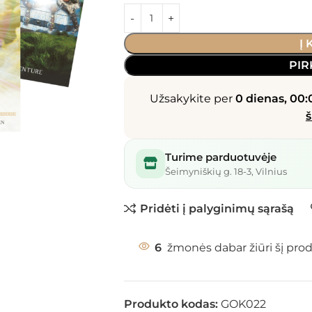
Į
PIR
Užsakykite per
0 dienas, 00:
š
Turime parduotuvėje
Šeimyniškių g. 18-3, Vilnius
Pridėti į palyginimų sąrašą
6
žmonės dabar žiūri šį pro
Produkto kodas:
GOK022