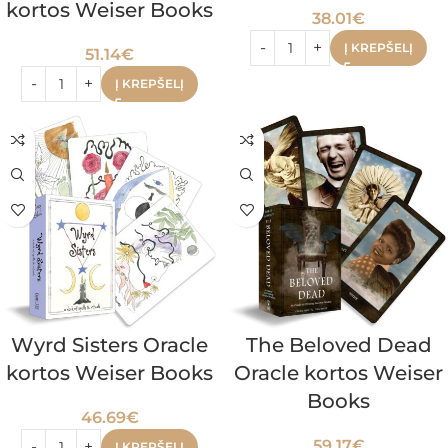
kortos Weiser Books
38.01
€
Į KREPŠELĮ
51.14
€
Į KREPŠELĮ
Wyrd Sisters Oracle
The Beloved Dead
kortos Weiser Books
Oracle kortos Weiser
Books
46.69
€
59.17
€
Į KREPŠELĮ