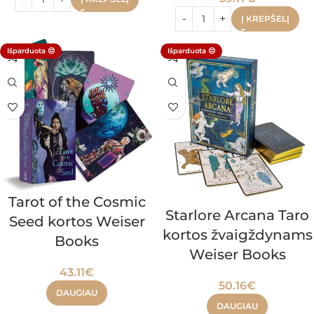
Į KREPŠELĮ
Išparduota 😔
Išparduota 😔
Tarot of the Cosmic
Starlore Arcana Taro
Seed kortos Weiser
kortos žvaigždynams
Books
Weiser Books
43.11
€
50.16
€
DAUGIAU
DAUGIAU