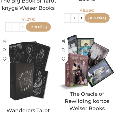
The Big Book of Tarot
knyga Weiser Books
48.53
€
Į KREPŠELĮ
41.27
€
Į KREPŠELĮ
The Oracle of
Rewilding kortos
Weiser Books
Wanderers Tarot