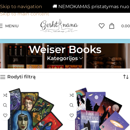
🚚 NEMOKAMAS pristatymas nuo 29€ į
Skip to navigation
Skip to main content
MENIU
0.00
Weiser Books
Kategorijos
Pagrindinis
»
Weiser Books
Rodoma 1–24 iš 26
Rodyti filtrą