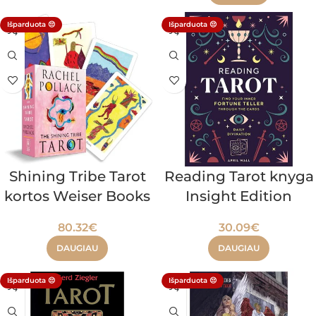
Išparduota 😔
Išparduota 😔
Shining Tribe Tarot
Reading Tarot knyga
kortos Weiser Books
Insight Edition
80.32
€
30.09
€
DAUGIAU
DAUGIAU
Išparduota 😔
Išparduota 😔