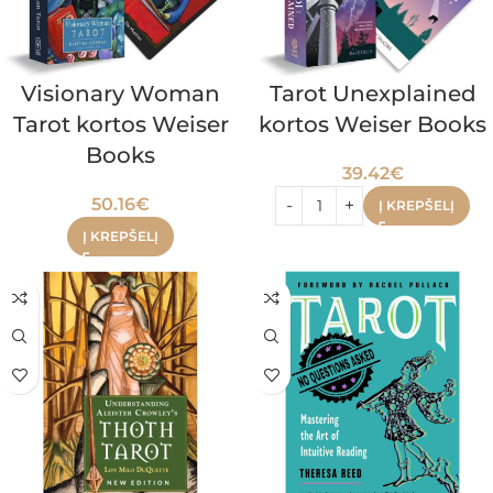
Visionary Woman
Tarot Unexplained
Tarot kortos Weiser
kortos Weiser Books
Books
39.42
€
50.16
€
Į KREPŠELĮ
Į KREPŠELĮ