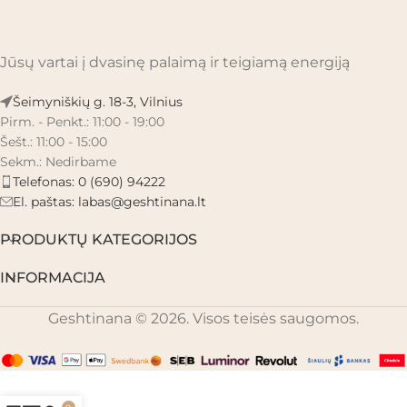
Jūsų vartai į dvasinę palaimą ir teigiamą energiją
Šeimyniškių g. 18-3, Vilnius
Pirm. - Penkt.: 11:00 - 19:00
Šešt.: 11:00 - 15:00
Sekm.: Nedirbame
Telefonas: 0 (690) 94222
El. paštas:
labas@geshtinana.lt
PRODUKTŲ KATEGORIJOS
INFORMACIJA
Geshtinana © 2026. Visos teisės saugomos.