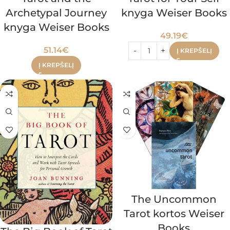
Archetypal Journey
knyga Weiser Books
knyga Weiser Books
49.19
€
51.14
€
Į KREPŠELĮ
Į KREPŠELĮ
The Uncommon
Tarot kortos Weiser
Books