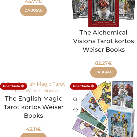
43.77
€
DAUGIAU
The Alchemical
Visions Tarot kortos
Weiser Books
82.27
€
DAUGIAU
Išparduota 😔
Išparduota 😔
The English Magic
Tarot kortos Weiser
Books
43.11
€