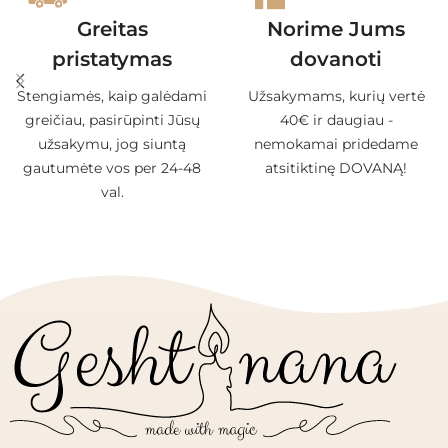
Greitas
Norime Jums
pristatymas
dovanoti
Stengiamės, kaip galėdami
Užsakymams, kurių vertė
greičiau, pasirūpinti Jūsų
40€ ir daugiau -
užsakymu, jog siuntą
nemokamai pridedame
gautumėte vos per 24-48
atsitiktinę DOVANĄ!
val.