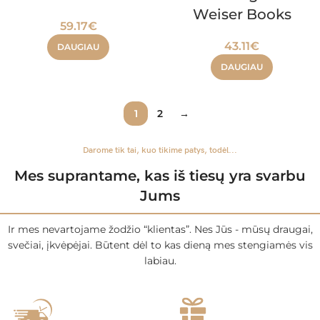
Weiser Books
59.17
€
43.11
€
DAUGIAU
DAUGIAU
1
2
→
Darome tik tai, kuo tikime patys, todėl...
Mes suprantame, kas iš tiesų yra svarbu
Jums
Ir mes nevartojame žodžio “klientas”. Nes Jūs - mūsų draugai,
svečiai, įkvėpėjai. Būtent dėl to kas dieną mes stengiamės vis
labiau.