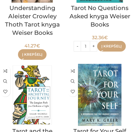
Understanding
Tarot No Questions
Aleister Crowley
Asked knyga Weiser
Thoth Tarot knyga
Books
Weiser Books
32.36
€
41.27
€
Į KREPŠELĮ
Į KREPŠELĮ
Tarot and the
Tarot for Your Self