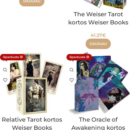
DAUGIAU
The Weiser Tarot
kortos Weiser Books
41.27
€
DAUGIAU
Išparduota 😔
Išparduota 😔
Relative Tarot kortos
The Oracle of
Weiser Books
Awakening kortos