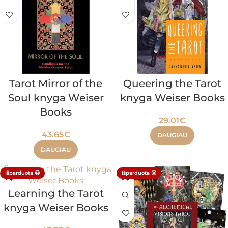
Tarot Mirror of the
Queering the Tarot
Soul knyga Weiser
knyga Weiser Books
Books
29.01
€
43.65
€
DAUGIAU
DAUGIAU
Išparduota 😔
Išparduota 😔
Learning the Tarot
knyga Weiser Books