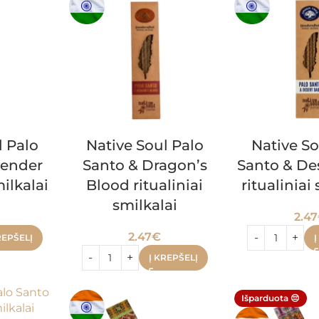
l Palo
Native Soul Palo
Native So
vender
Santo & Dragon’s
Santo & De
milkalai
Blood ritualiniai
ritualiniai
smilkalai
2.47
2.47
€
REPŠELĮ
Į
Į KREPŠELĮ
Išparduota 😔