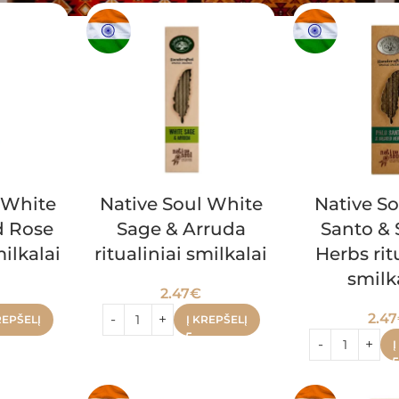
 White
Native Soul White
Native So
d Rose
Sage & Arruda
Santo & 
milkalai
ritualiniai smilkalai
Herbs rit
smilk
2.47
€
2.47
REPŠELĮ
Į KREPŠELĮ
Į