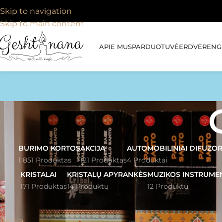
Skip to navigation
Skip to main content
APIE MUS
PARDUOTUVĖ
ERDVĖ
RENGI
BŪRIMO KORTOS
AKCIJA
AUTOMOBILINIAI DIFUZOR
1 851 Produktas
121 Produktas
4 Produktai
KRISTALAI
KRISTALŲ APYRANKĖS
MUZIKOS INSTRUME
171 Produktas
14 Produktų
12 Produktų
PRODUKTŲ KATEGORIJOS
Pagrindinis
»
Gre
Akcija