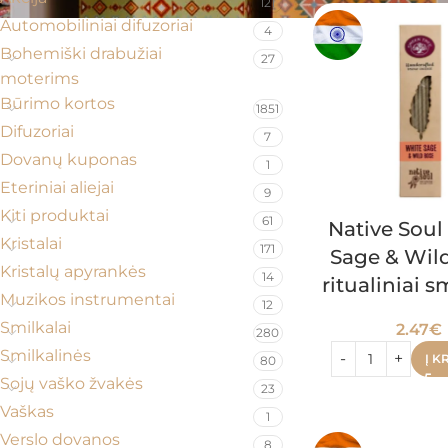
121
Automobiliniai difuzoriai
4
Bohemiški drabužiai
27
moterims
Būrimo kortos
1851
Difuzoriai
7
Dovanų kuponas
1
Eteriniai aliejai
9
Kiti produktai
61
Native Soul
Kristalai
171
Sage & Wil
Kristalų apyrankės
14
ritualiniai s
Muzikos instrumentai
12
Smilkalai
2.47
€
280
Smilkalinės
Į K
80
Sojų vaško žvakės
23
Vaškas
1
Verslo dovanos
8