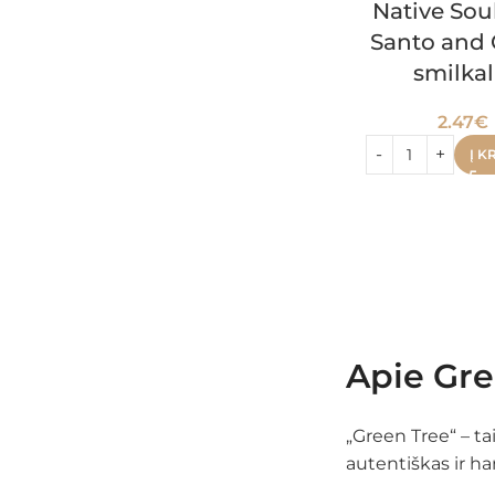
Native Sou
Santo and 
smilkal
2.47
€
Į K
Apie Gre
„Green Tree“ – tai
autentiškas ir h