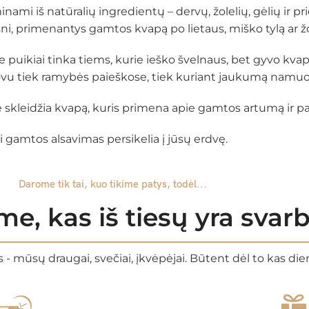
inami iš natūralių ingredientų – dervų, žolelių, gėlių ir 
ni, primenantys gamtos kvapą po lietaus, miško tylą ar žo
ie puikiai tinka tiems, kurie ieško švelnaus, bet gyvo kvap
vu tiek ramybės paieškose, tiek kuriant jaukumą namuo
ė skleidžia kvapą, kuris primena apie gamtos artumą ir p
i gamtos alsavimas persikelia į jūsų erdvę.
Darome tik tai, kuo tikime patys, todėl...
e, kas iš tiesų yra sva
 - mūsų draugai, svečiai, įkvėpėjai. Būtent dėl to kas di