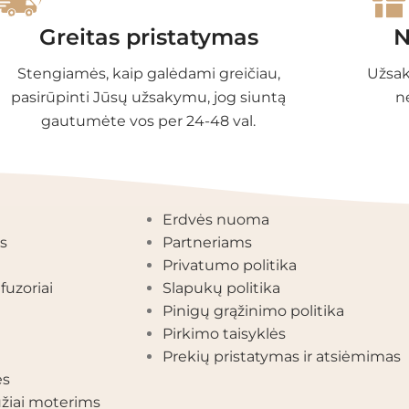
Greitas pristatymas
N
Stengiamės, kaip galėdami greičiau,
Užsak
pasirūpinti Jūsų užsakymu, jog siuntą
n
gautumėte vos per 24-48 val.
EGORIJOS
INFORMACIJA
Erdvės nuoma
s
Partneriams
Privatumo politika
fuzoriai
Slapukų politika
Pinigų grąžinimo politika
Pirkimo taisyklės
Prekių pristatymas ir atsiėmimas
ės
žiai moterims