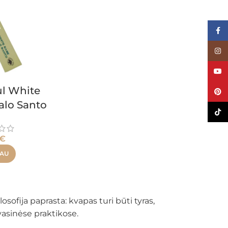
Face
Inst
YouT
ul White
Pinte
alo Santo
TikTo
€
IAU
losofija paprasta: kvapas turi būti tyras,
asinėse praktikose.