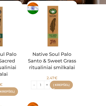
ul Palo
Native Soul Palo
Sacred
Santo & Sweet Grass
ualiniai
ritualiniai smilkalai
alai
2.47
€
€
Į KREPŠELĮ
 KREPŠELĮ