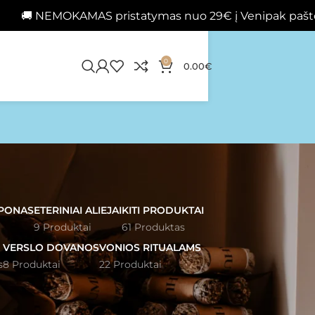
MOKAMAS pristatymas nuo 29€ į Venipak paštomatus 
0
0.00
€
PONAS
ETERINIAI ALIEJAI
KITI PRODUKTAI
9 Produktai
61 Produktas
VERSLO DOVANOS
VONIOS RITUALAMS
s
8 Produktai
22 Produktai
2
24