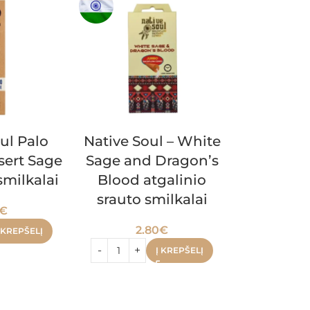
ul Palo
Native Soul – White
sert Sage
Sage and Dragon’s
 smilkalai
Blood atgalinio
srauto smilkalai
€
2.80
€
 KREPŠELĮ
Į KREPŠELĮ