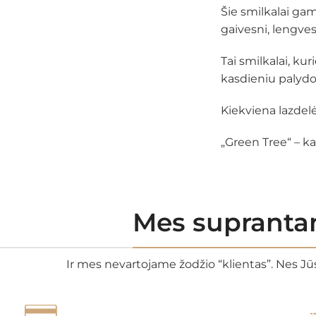
Šie smilkalai gam
gaivesni, lengves
Tai smilkalai, kur
kasdieniu palydo
Kiekviena lazdel
„Green Tree“ – ka
Mes suprantam
Ir mes nevartojame žodžio “klientas”. Nes Jūs