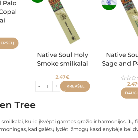
l Palo
Copal
ai
REPŠELĮ
Native Soul Holy
Native So
Smoke smilkalai
Sage and P
2.47
€
2.47
Į KREPŠELĮ
DAUG
en Tree
 smilkalai, kurie įkvėpti gamtos grožio ir harmonijos. Jų fi
armoningas, kad galėtų lydėti žmogų kasdienybėje bei dv