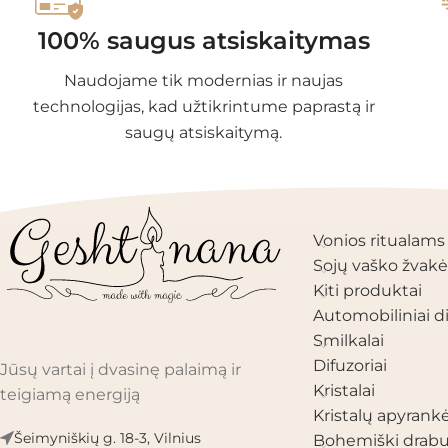
100% saugus atsiskaitymas
Naudojame tik modernias ir naujas
technologijas, kad užtikrintume paprastą ir
saugų atsiskaitymą.
PRODUKTŲ KAT
Vonios ritualams
Sojų vaško žvakė
Kiti produktai
Automobiliniai di
Smilkalai
Difuzoriai
Jūsų vartai į dvasinę palaimą ir
Kristalai
teigiamą energiją
Kristalų apyrank
Šeimyniškių g. 18-3, Vilnius
Bohemiški drabu