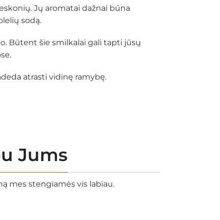
prieskonių. Jų aromatai dažnai būna
lelių sodą.
o. Būtent šie smilkalai gali tapti jūsų
se.
adeda atrasti vidinę ramybę.
rbu Jums
eną mes stengiamės vis labiau.