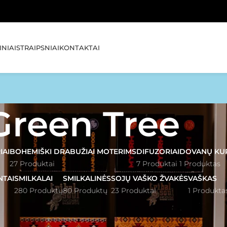
🚚 NE
NIAI
STRAIPSNIAI
KONTAKTAI
Green Tree
IAI
BOHEMIŠKI DRABUŽIAI MOTERIMS
DIFUZORIAI
DOVANŲ KU
27 Produktai
7 Produktai
1 Produktas
NTAI
SMILKALAI
SMILKALINĖS
SOJŲ VAŠKO ŽVAKĖS
VAŠKAS
280 Produktų
80 Produktų
23 Produktai
1 Produkta
en Tree
Rodyti
1