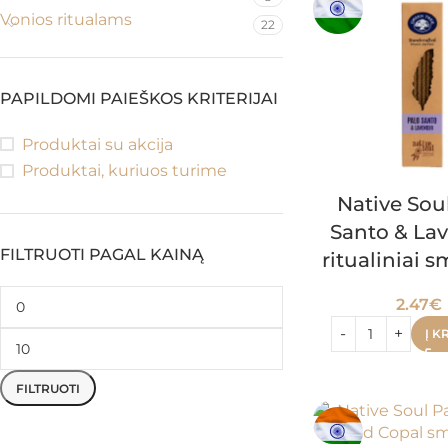
Vonios ritualams
22
PAPILDOMI PAIEŠKOS KRITERIJAI
Produktai su akcija
Produktai, kuriuos turime
Native Sou
Santo & La
FILTRUOTI PAGAL KAINĄ
ritualiniai s
2.47
€
Į K
FILTRUOTI