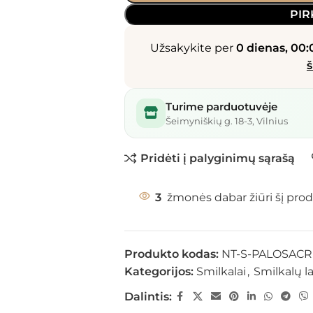
PIR
Užsakykite per
0 dienas, 00:
š
Turime parduotuvėje
Šeimyniškių g. 18-3, Vilnius
Pridėti į palyginimų sąrašą
3
žmonės dabar žiūri šį prod
Produkto kodas:
NT-S-PALOSAC
Kategorijos:
Smilkalai
,
Smilkalų l
Dalintis: