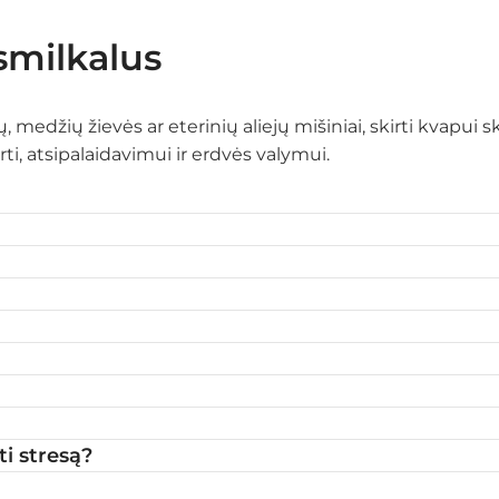
 smilkalus
ų, medžių žievės ar eterinių aliejų mišiniai, skirti kvapui
i, atsipalaidavimui ir erdvės valymui.
ti stresą?