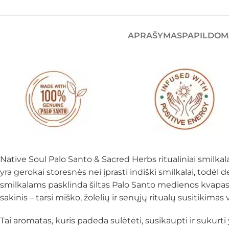
APRAŠYMAS
PAPILDOM
Native Soul Palo Santo & Sacred Herbs ritualiniai smilkal
yra gerokai storesnės nei įprasti indiški smilkalai, todėl d
smilkalams pasklinda šiltas Palo Santo medienos kvapas, 
sakinis – tarsi miško, žolelių ir senųjų ritualų susitikim
Tai aromatas, kuris padeda sulėtėti, susikaupti ir suku