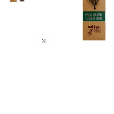
Spustelėkite, kad padidintumėte