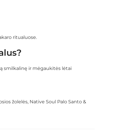
akaro ritualuose.
alus?
lią smilkalinę ir mėgaukitės lėtai
osios žolelės, Native Soul Palo Santo &