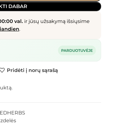
KTI DABAR
00:00 val.
ir jūsų užsakymą išsiųsime
iandien
.
PARDUOTUVĖJE
Pridėti į norų sąrašą
uktą.
REDHERBS
azdelės