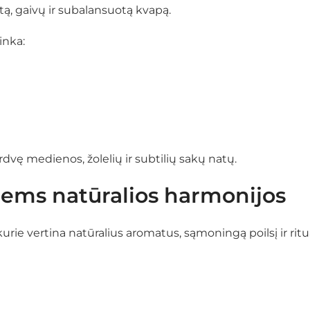
tą, gaivų ir subalansuotą kvapą.
inka:
dvę medienos, žolelių ir subtilių sakų natų.
ems natūralios harmonijos
ie vertina natūralius aromatus, sąmoningą poilsį ir ritu