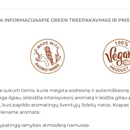
A INFORMACIJA
APIE GREEN TREE
PAKAVIMAS IR PRI
ai sukurti tiems, kurie mėgsta sodresnę ir autentiškesnę 
ega ilgiau, skleidžia intensyvesnį aromatą ir leidžia giliau
kurį papildo aromatingų šventųjų žolelių natos. Kvapas n
as viename aromate.
rti ypatingą ramybės atmosferą namuose.