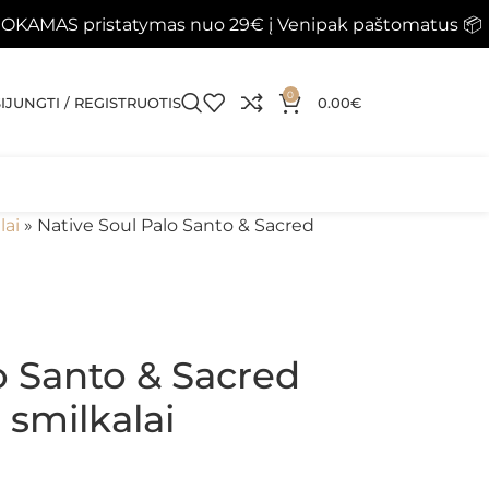
atymas nuo 29€ į Venipak paštomatus 📦
Papildyti k
0
SIJUNGTI / REGISTRUOTIS
0.00
€
lai
»
Native Soul Palo Santo & Sacred
o Santo & Sacred
i smilkalai