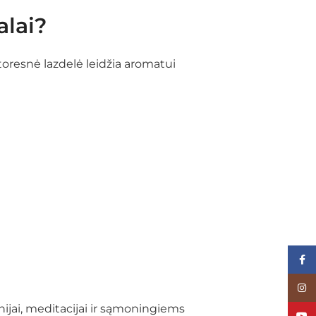
alai?
toresnė lazdelė leidžia aromatui
Face
Inst
ijai, meditacijai ir sąmoningiems