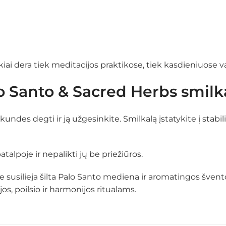
ikiai dera tiek meditacijos praktikose, tiek kasdieniuose v
o Santo & Sacred Herbs smilk
ekundes degti ir ją užgesinkite. Smilkalą įstatykite į stabi
poje ir nepalikti jų be priežiūros.
se susilieja šilta Palo Santo mediena ir aromatingos švent
s, poilsio ir harmonijos ritualams.