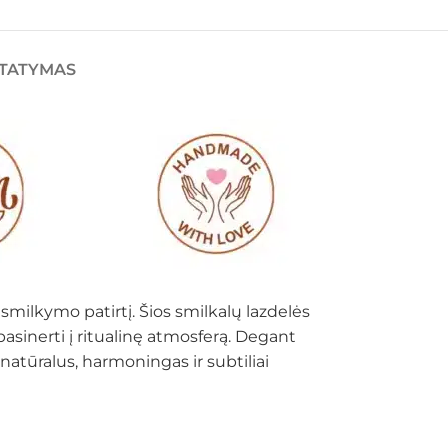
STATYMAS
smilkymo patirtį. Šios smilkalų lazdelės
 pasinerti į ritualinę atmosferą. Degant
atūralus, harmoningas ir subtiliai