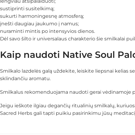
lengviau atsipalaiduoti;
sustiprinti susitelkimą;
sukurti harmoningesnę atmosferą;
įnešti daugiau jaukumo į namus;
nuraminti mintis po intensyvios dienos.
Dėl savo šilto ir universalaus charakterio šie smilkalai pu
Kaip naudoti Native Soul Pal
Smilkalo lazdelės galą uždekite, leiskite liepsnai kelias s
sklindančiu aromatu.
Smilkalus rekomenduojama naudoti gerai vėdinamoje patal
Jeigu ieškote ilgiau degančių ritualinių smilkalų, kuriuo
Sacred Herbs gali tapti puikiu pasirinkimu jūsų meditacijo