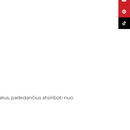
YouT
Pinte
TikTo
alus, padedančius atsiriboti nuo