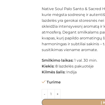
Native Soul Palo Santo & Sacred Her
kurie mėgsta sodresnę ir autentiš
lazdelės yra gerokai storesnės nei į
skleidžia intensyvesnį aromatą ir le
atmosferą. Degant smilkalams pas
kvapas, kurį papildo aromatingų š
harmoningas ir subtiliai sakinis – t
susitikimas viename aromate.
Smilkimo laikas:
1 val. 30 min.
Kiekis:
8 lazdelės pakuotėje
Kilmės šalis:
Indija
Turime
Į