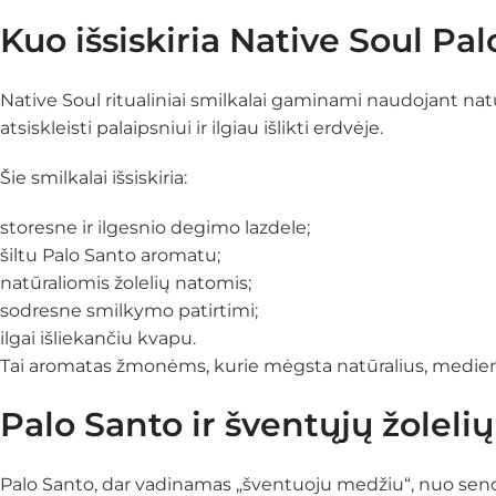
Kuo išsiskiria Native Soul Pa
Native Soul ritualiniai smilkalai gaminami naudojant nat
atsiskleisti palaipsniui ir ilgiau išlikti erdvėje.
Šie smilkalai išsiskiria:
storesne ir ilgesnio degimo lazdele;
šiltu Palo Santo aromatu;
natūraliomis žolelių natomis;
sodresne smilkymo patirtimi;
ilgai išliekančiu kvapu.
Tai aromatas žmonėms, kurie mėgsta natūralius, medieno
Palo Santo ir šventųjų žoleli
Palo Santo, dar vadinamas „šventuoju medžiu“, nuo seno