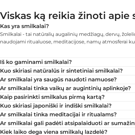
Viskas ką reikia žinoti apie
Kas yra smilkalai?
Smilkalai - tai natūralių augalinių medžiagų, dervų, žoleli
naudojami ritualuose, meditacijose, namų atmosferai kurt
Iš ko gaminami smilkalai?
Kuo skiriasi natūralūs ir sintetiniai smilkalai?
Ar smilkalai yra saugūs naudoti namuose?
Ar smilkalai tinka vaikų ar augintinių aplinkoje?
Kaip pasirinkti smilkalus pirmą kartą?
Kuo skiriasi japoniški ir indiški smilkalai?
Ar smilkalai tinka meditacijai ir ritualams?
Ar smilkalai gali padėti atsipalaiduoti ar sumažin
Kiek laiko dega viena smilkalų lazdelė?