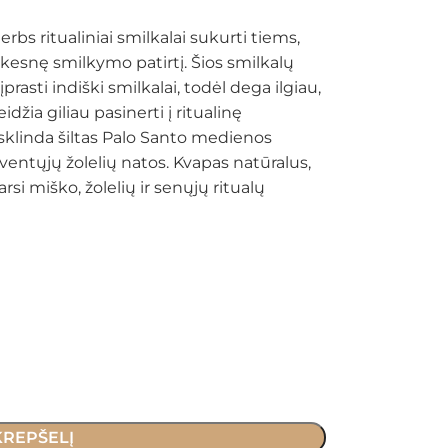
bs ritualiniai smilkalai sukurti tiems,
kesnę smilkymo patirtį. Šios smilkalų
prasti indiški smilkalai, todėl dega ilgiau,
idžia giliau pasinerti į ritualinę
klinda šiltas Palo Santo medienos
ventųjų žolelių natos. Kvapas natūralus,
arsi miško, žolelių ir senųjų ritualų
 KREPŠELĮ