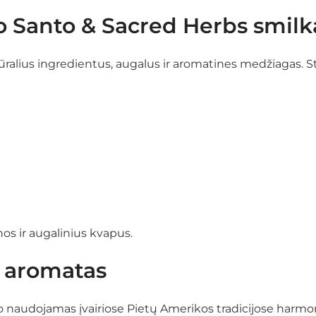
lo Santo & Sacred Herbs smilk
ūralius ingredientus, augalus ir aromatines medžiagas. S
s ir augalinius kvapus.
ų aromatas
 naudojamas įvairiose Pietų Amerikos tradicijose harmon