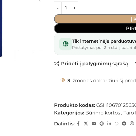
Į
PIR
Tik internetinėje parduotuv
Pristatymas per 2-4 d.d. į pasirin
Pridėti į palyginimų sąrašą
3
žmonės dabar žiūri šį prod
Produkto kodas:
GSH106701256
Kategorijos:
Būrimo kortos
,
Taro 
Dalintis: