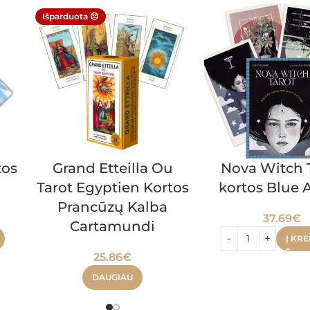
Išparduota 😔
tos
Grand Etteilla Ou
Nova Witch 
Tarot Egyptien Kortos
kortos Blue 
Prancūzų Kalba
37.69
€
Cartamundi
Į KRE
25.86
€
DAUGIAU