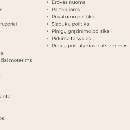
Erdvės nuoma
s
Partneriams
Privatumo politika
fuzoriai
Slapukų politika
Pinigų grąžinimo politika
Pirkimo taisyklės
Prekių pristatymas ir atsiėmimas
ės
žiai moterims
s
entai
os
s