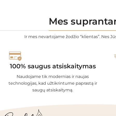
Mes suprantam
Ir mes nevartojame žodžio “klientas”. Nes Jūs
100% saugus atsiskaitymas
Naudojame tik modernias ir naujas
technologijas, kad užtikrintume paprastą ir
saugų atsiskaitymą.
PRODUKTŲ KAT