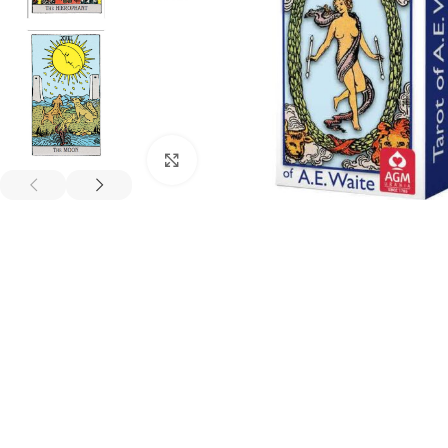
Spustelėkite, kad padidintumėte