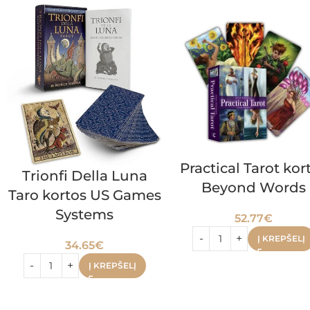
Practical Tarot kor
Trionfi Della Luna
Beyond Words
Taro kortos US Games
Systems
52.77
€
Į KREPŠELĮ
34.65
€
Į KREPŠELĮ