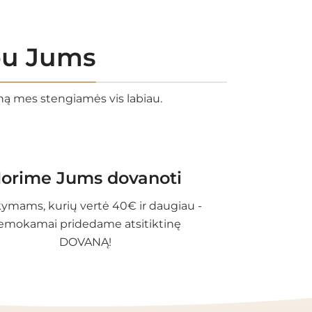
rbu Jums
eną mes stengiamės vis labiau.
orime Jums dovanoti
ymams, kurių vertė 40€ ir daugiau -
emokamai pridedame atsitiktinę
DOVANĄ!