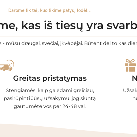
Darome tik tai, kuo tikime patys, todėl...
e, kas iš tiesų yra sva
 - mūsų draugai, svečiai, įkvėpėjai. Būtent dėl to kas di
Greitas pristatymas
N
Stengiamės, kaip galėdami greičiau,
Užsak
pasirūpinti Jūsų užsakymu, jog siuntą
n
gautumėte vos per 24-48 val.
EGORIJOS
INFORMACIJA