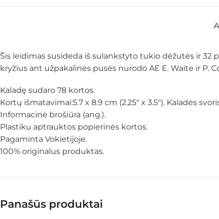
Šis leidimas susideda iš sulankstyto tukio dėžutės ir 32 
kryžius ant užpakalinės pusės nurodo AE E. Waite ir P. 
Kaladę sudaro 78 kortos.
Kortų išmatavimai:5.7 x 8.9 cm (2.25″ x 3.5″). Kaladės svoris
Informacinė brošiūra (ang.).
Plastiku aptrauktos popierinės kortos.
Pagaminta Vokietijoje.
100% originalus produktas.
Panašūs produktai