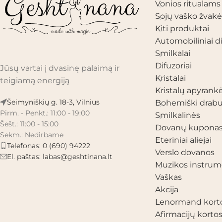
Vonios ritualams
Sojų vaško žvakė
Kiti produktai
Automobiliniai di
Smilkalai
Difuzoriai
Jūsų vartai į dvasinę palaimą ir
Kristalai
teigiamą energiją
Kristalų apyrank
Šeimyniškių g. 18-3, Vilnius
Bohemiški drabu
Pirm. - Penkt.: 11:00 - 19:00
Smilkalinės
Šešt.: 11:00 - 15:00
Dovanų kupona
Sekm.: Nedirbame
Eteriniai aliejai
Telefonas: 0 (690) 94222
Verslo dovanos
El. paštas:
labas@geshtinana.lt
Muzikos instrum
Vaškas
Akcija
Lenormand kort
Afirmacijų korto