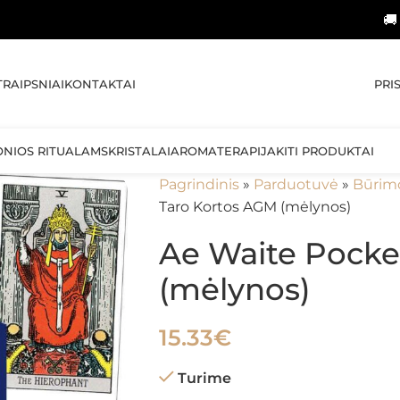
🚚 NEMOKAM
PRI
TRAIPSNIAI
KONTAKTAI
ONIOS RITUALAMS
KRISTALAI
AROMATERAPIJA
KITI PRODUKTAI
Pagrindinis
»
Parduotuvė
»
Būrim
Taro Kortos AGM (mėlynos)
Ae Waite Pocke
(mėlynos)
15.33
€
Turime