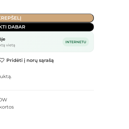
 KREPŠELĮ
KTI DABAR
ėje
INTERNETU
ktą vietą
Pridėti į norų sąrašą
uktą.
5OW
kortos