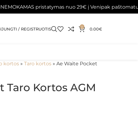
AS pristatymas nuo 29€ į Venipak paštomatus 📦
Pa
0
SIJUNGTI / REGISTRUOTIS
0.00
€
o kortos
»
Taro kortos
»
Ae Waite Pocket
t Taro Kortos AGM