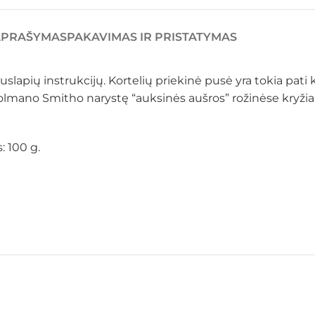
APRAŠYMAS
PAKAVIMAS IR PRISTATYMAS
puslapių instrukcijų. Kortelių priekinė pusė yra tokia pa
Colmano Smitho narystę “auksinės aušros” rožinėse kryžia
: 100 g.