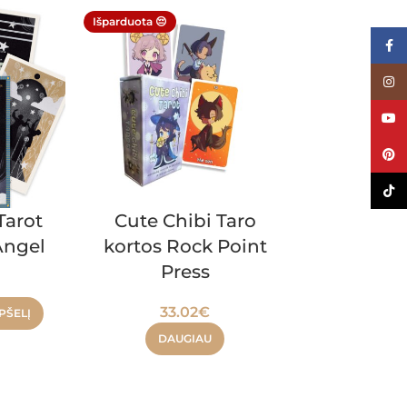
Išparduota 😔
Face
Inst
YouT
Pinte
TikTo
The Fab
Tarot
Cute Chibi Taro
animat
Angel
kortos Rock Point
Rinkinys
Press
Pr
33.02
€
PŠELĮ
137
DAUGIAU