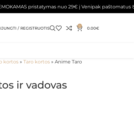
pristatymas nuo 29€ į Venipak paštomatus 📦
Papil
0
SIJUNGTI / REGISTRUOTIS
0.00
€
o kortos
»
Taro kortos
»
Anime Taro
os ir vadovas