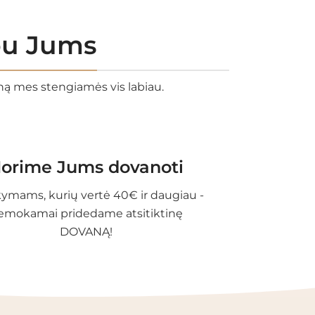
rbu Jums
eną mes stengiamės vis labiau.
orime Jums dovanoti
ymams, kurių vertė 40€ ir daugiau -
emokamai pridedame atsitiktinę
DOVANĄ!