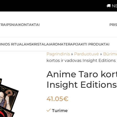
🚚 NEMOKAMAS 
PRI
TRAIPSNIAI
KONTAKTAI
ONIOS RITUALAMS
KRISTALAI
AROMATERAPIJA
KITI PRODUKTAI
Pagrindinis
»
Parduotuvė
»
Būrim
kortos ir vadovas Insight Editions
Anime Taro kort
Insight Editions
41.05
€
Turime