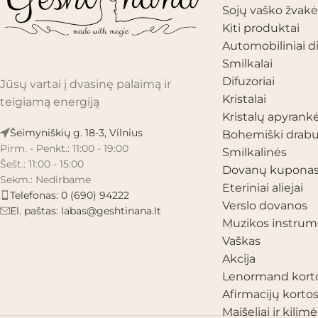
Sojų vaško žvakė
Kiti produktai
Automobiliniai di
Smilkalai
Difuzoriai
Jūsų vartai į dvasinę palaimą ir
Kristalai
teigiamą energiją
Kristalų apyrank
Šeimyniškių g. 18-3, Vilnius
Bohemiški drabu
Pirm. - Penkt.: 11:00 - 19:00
Smilkalinės
Šešt.: 11:00 - 15:00
Dovanų kupona
Sekm.: Nedirbame
Eteriniai aliejai
Telefonas: 0 (690) 94222
Verslo dovanos
El. paštas:
labas@geshtinana.lt
Muzikos instrum
Vaškas
Akcija
Lenormand kort
Afirmacijų korto
Maišeliai ir kilimėl