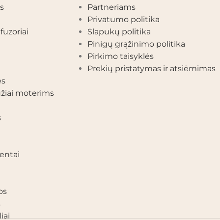
s
Partneriams
Privatumo politika
fuzoriai
Slapukų politika
Pinigų grąžinimo politika
Pirkimo taisyklės
Prekių pristatymas ir atsiėmimas
ės
žiai moterims
s
entai
os
s
iai