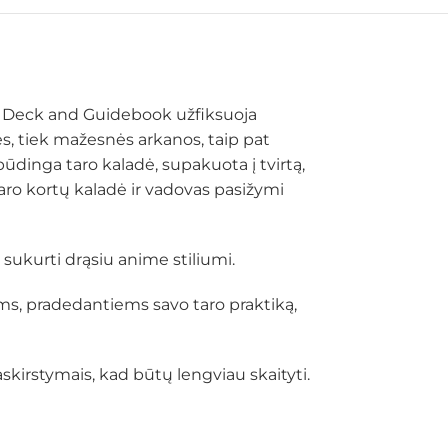
rot Deck and Guidebook užfiksuoja
ės, tiek mažesnės arkanos, taip pat
pūdinga taro kaladė, supakuota į tvirtą,
aro kortų kaladė ir vadovas pasižymi
sukurti drąsiu anime stiliumi.
ms, pradedantiems savo taro praktiką,
kirstymais, kad būtų lengviau skaityti.