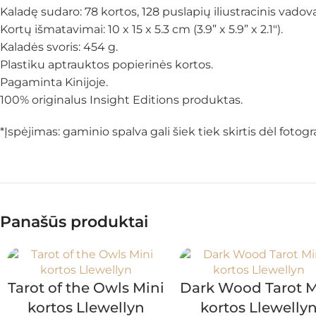
Kaladę sudaro: 78 kortos, 128 puslapių iliustracinis vadova
Kortų išmatavimai: 10 x 15 x 5.3 cm (3.9” x 5.9” x 2.1″).
Kaladės svoris: 454 g.
Plastiku aptrauktos popierinės kortos.
Pagaminta Kinijoje.
100% originalus Insight Editions produktas.
*Įspėjimas: gaminio spalva gali šiek tiek skirtis dėl fot
Panašūs produktai
Tarot of the Owls Mini
Dark Wood Tarot M
kortos Llewellyn
kortos Llewelly