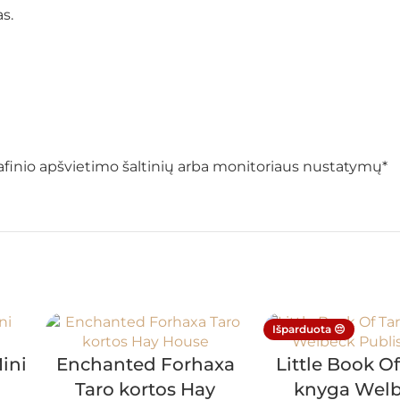
s.
ografinio apšvietimo šaltinių arba monitoriaus nustatymų*
Išparduota 😔
ini
Enchanted Forhaxa
Little Book Of
n
Taro kortos Hay
knyga Wel