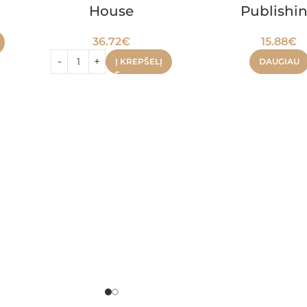
House
Publishi
36.72
€
15.88
€
Į KREPŠELĮ
DAUGIAU