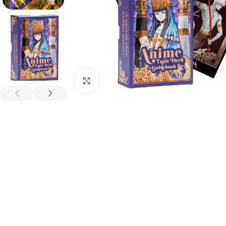
Spustelėkite, kad padidintumėte