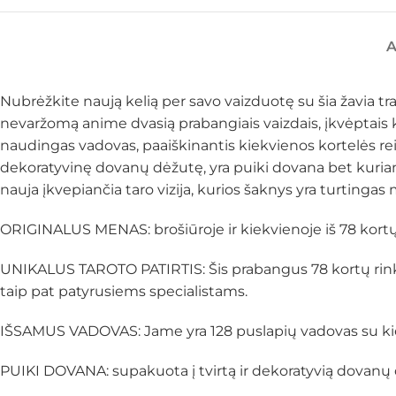
Nubrėžkite naują kelią per savo vaizduotę su šia žavia t
nevaržomą anime dvasią prabangiais vaizdais, įkvėptais kl
naudingas vadovas, paaiškinantis kiekvienos kortelės reikš
dekoratyvinę dovanų dėžutę, yra puiki dovana bet kuriam
nauja įkvepiančia taro vizija, kurios šaknys yra turtinga
ORIGINALUS MENAS: brošiūroje ir kiekvienoje iš 78 kortų š
UNIKALUS TAROTO PATIRTIS: Šis prabangus 78 kortų rinkin
taip pat patyrusiems specialistams.
IŠSAMUS VADOVAS: Jame yra 128 puslapių vadovas su kiekv
PUIKI DOVANA: supakuota į tvirtą ir dekoratyvią dovanų d