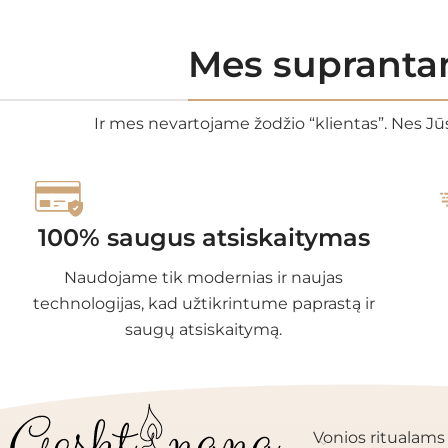
Mes suprantam
Ir mes nevartojame žodžio “klientas”. Nes Jūs
100% saugus atsiskaitymas
Naudojame tik modernias ir naujas
technologijas, kad užtikrintume paprastą ir
saugų atsiskaitymą.
PRODUKTŲ KAT
Vonios ritualams