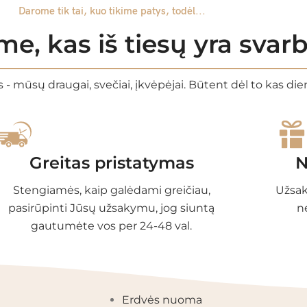
Darome tik tai, kuo tikime patys, todėl...
e, kas iš tiesų yra sva
 - mūsų draugai, svečiai, įkvėpėjai. Būtent dėl to kas di
Greitas pristatymas
N
Stengiamės, kaip galėdami greičiau,
Užsak
pasirūpinti Jūsų užsakymu, jog siuntą
n
gautumėte vos per 24-48 val.
EGORIJOS
INFORMACIJA
Erdvės nuoma