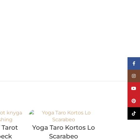
Face
Inst
YouT
Pinte
TikTo
Išparduota 😔
 Tarot
Yoga Taro Kortos Lo
beck
Scarabeo