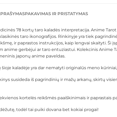
APRAŠYMAS
PAKAVIMAS IR PRISTATYMAS
radicinės 78 kortų taro kaladės interpretacija. Anime Ta
asikinės taro ikonografijos. Rinkinyje yra tiek pagrindin
mę, ir paprastos instrukcijos, kaip lengvai skaityti. Ši įs
 anime gerbėjui ar taro entuziastui. Kolekcinis Anime T
s meninis japonų anime paveldas.
ioje kaladėje yra dar nematyti originalūs meno kūriniai, 
ys susideda iš pagrindinių ir mažų arkanų, skirtų visie
ienos kortelės reikšmės paaiškinimais ir paprastais pas
ėžutę, todėl tai puiki dovana bet kokiai progai!