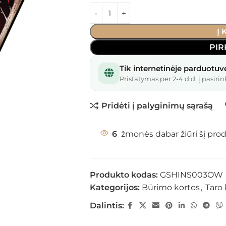
Į
PIR
Tik internetinėje parduotuv
Pristatymas per 2-4 d.d. į pasirin
Pridėti į palyginimų sąrašą
6
žmonės dabar žiūri šį pro
Produkto kodas:
GSHINS003OW
Kategorijos:
Būrimo kortos
,
Taro 
Dalintis: