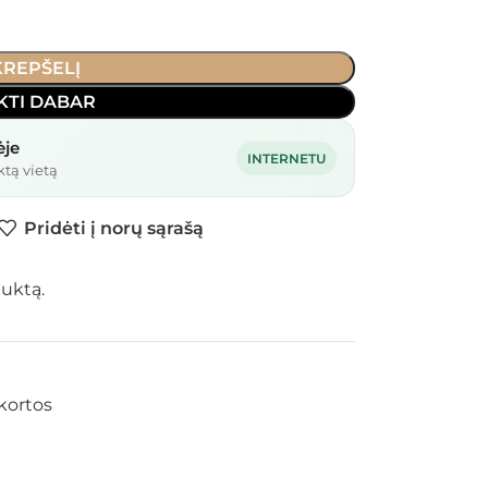
 KREPŠELĮ
KTI DABAR
ėje
INTERNETU
ktą vietą
Pridėti į norų sąrašą
duktą.
kortos