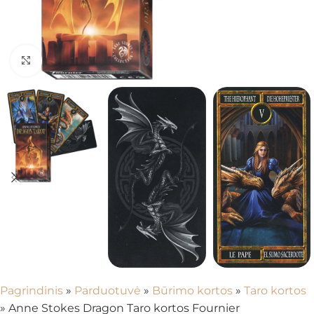
Spustelėkite, kad padidintumėte
Pagrindinis
»
Parduotuvė
»
Būrimo kortos
»
Taro kortos
»
Anne Stokes Dragon Taro kortos Fournier