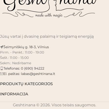
Jūsų vartai į dvasinę palaimą ir teigiamą energiją
Šeimyniškių g. 18-3, Vilnius
Pirm. - Penkt.: 11:00 - 19:00
Šešt.: 11:00 - 15:00
Sekm.: Nedirbame
Telefonas: 0 (690) 94222
El. paštas:
labas@geshtinana.lt
PRODUKTŲ KATEGORIJOS
INFORMACIJA
Geshtinana © 2026. Visos teisės saugomos.