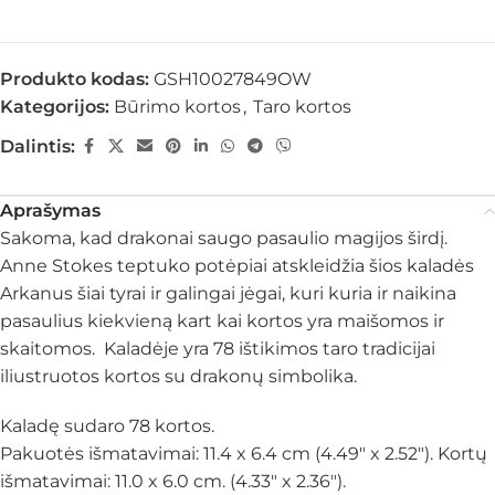
Produkto kodas:
GSH10027849OW
Kategorijos:
Būrimo kortos
,
Taro kortos
Dalintis:
Aprašymas
Sakoma, kad drakonai saugo pasaulio magijos širdį.
Anne Stokes teptuko potėpiai atskleidžia šios kaladės
Arkanus šiai tyrai ir galingai jėgai, kuri kuria ir naikina
pasaulius kiekvieną kart kai kortos yra maišomos ir
skaitomos. Kaladėje yra 78 ištikimos taro tradicijai
iliustruotos kortos su drakonų simbolika.
Kaladę sudaro 78 kortos.
Pakuotės išmatavimai: 11.4 x 6.4 cm (4.49″ x 2.52″). Kortų
išmatavimai: 11.0 x 6.0 cm. (4.33″ x 2.36″).