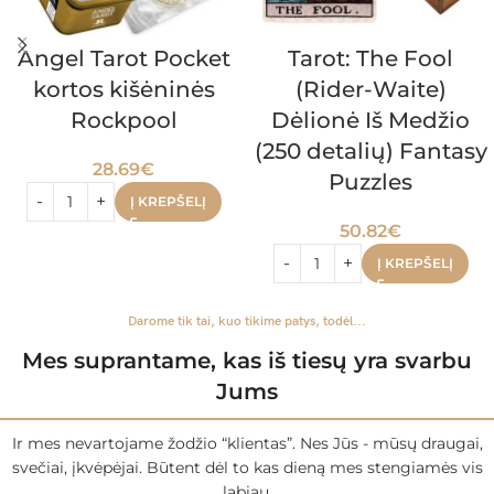
Angel Tarot Pocket
Tarot: The Fool
kortos kišėninės
(Rider-Waite)
Rockpool
Dėlionė Iš Medžio
(250 detalių) Fantasy
28.69
€
Puzzles
Į KREPŠELĮ
50.82
€
Į KREPŠELĮ
Darome tik tai, kuo tikime patys, todėl...
Mes suprantame, kas iš tiesų yra svarbu
Jums
Ir mes nevartojame žodžio “klientas”. Nes Jūs - mūsų draugai,
svečiai, įkvėpėjai. Būtent dėl to kas dieną mes stengiamės vis
labiau.