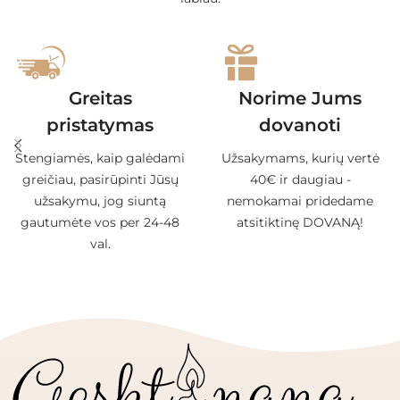
Greitas
Norime Jums
pristatymas
dovanoti
Stengiamės, kaip galėdami
Užsakymams, kurių vertė
greičiau, pasirūpinti Jūsų
40€ ir daugiau -
užsakymu, jog siuntą
nemokamai pridedame
gautumėte vos per 24-48
atsitiktinę DOVANĄ!
val.