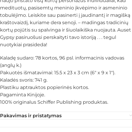
naujo pristato visų kortų personažus individualiai, kad
medituotų, pasisemtų meninio įkvėpimo ir asmeninio
tobulėjimo. Leiskite sau pasinerti į jaudinantį ir magišką
kraštovaizdį, kuriame dera senoji. – madingas tradicinių
kortų pojūtis su spalvinga ir šiuolaikiška nuojauta. Auset
Gypsy pasiruošusi perskaityti tavo istoriją . . . tegul
nuotykiai prasideda!
Kaladę sudaro: 78 kortos, 96 psl. informacinis vadovas
(anglų k.)
Pakuotės išmatavimai: 15.5 x 23 x 3 cm (6″ x 9 x 1″).
Kaladės svoris: 741 g.
Plastiku aptrauktos popierinės kortos.
Pagaminta Kinijoje.
100% originalus Schiffer Publishing produktas.
Pakavimas ir pristatymas