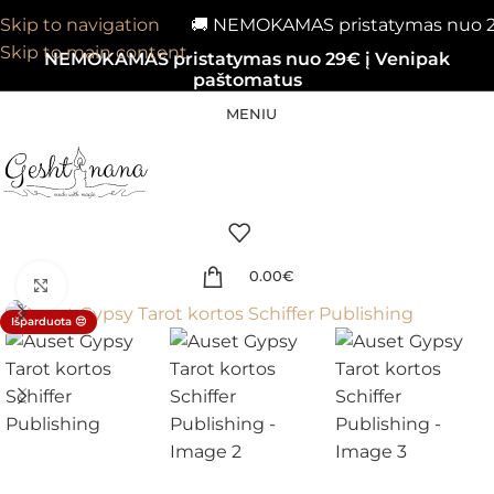
🚚 NEMOKAMAS pristatymas nuo 29€
Skip to navigation
Skip to main content
NEMOKAMAS pristatymas nuo 29€ į Venipak
paštomatus
MENIU
0.00
€
Spustelėkite, kad padidintumėte
Išparduota 😔