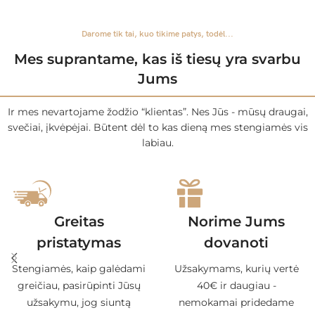
Darome tik tai, kuo tikime patys, todėl...
Mes suprantame, kas iš tiesų yra svarbu
Jums
Ir mes nevartojame žodžio “klientas”. Nes Jūs - mūsų draugai,
svečiai, įkvėpėjai. Būtent dėl to kas dieną mes stengiamės vis
labiau.
Greitas
Norime Jums
pristatymas
dovanoti
Stengiamės, kaip galėdami
Užsakymams, kurių vertė
greičiau, pasirūpinti Jūsų
40€ ir daugiau -
užsakymu, jog siuntą
nemokamai pridedame