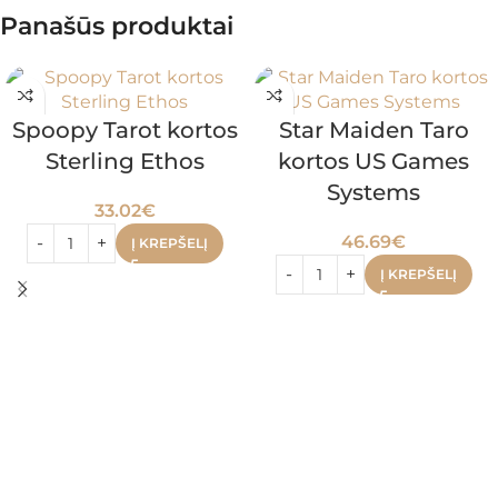
Panašūs produktai
Spoopy Tarot kortos
Star Maiden Taro
Sterling Ethos
kortos US Games
Systems
33.02
€
46.69
€
Į KREPŠELĮ
Į KREPŠELĮ