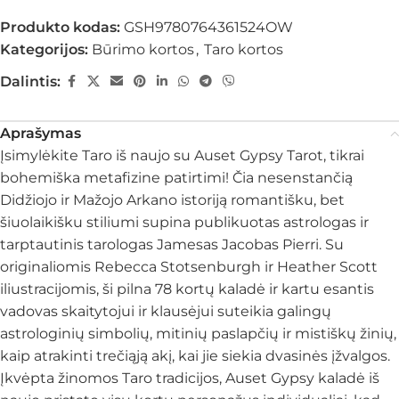
Produkto kodas:
GSH9780764361524OW
Kategorijos:
Būrimo kortos
,
Taro kortos
Dalintis:
Aprašymas
Įsimylėkite Taro iš naujo su Auset Gypsy Tarot, tikrai
bohemiška metafizine patirtimi! Čia nesenstančią
Didžiojo ir Mažojo Arkano istoriją romantišku, bet
šiuolaikišku stiliumi supina publikuotas astrologas ir
tarptautinis tarologas Jamesas Jacobas Pierri. Su
originaliomis Rebecca Stotsenburgh ir Heather Scott
iliustracijomis, ši pilna 78 kortų kaladė ir kartu esantis
vadovas skaitytojui ir klausėjui suteikia galingų
astrologinių simbolių, mitinių paslapčių ir mistiškų žinių,
kaip atrakinti trečiąją akį, kai jie siekia dvasinės įžvalgos.
Įkvėpta žinomos Taro tradicijos, Auset Gypsy kaladė iš