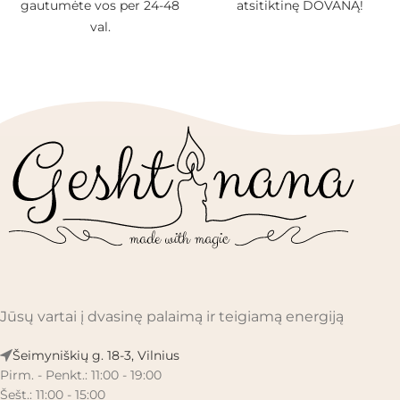
gautumėte vos per 24-48
atsitiktinę DOVANĄ!
val.
Jūsų vartai į dvasinę palaimą ir teigiamą energiją
Šeimyniškių g. 18-3, Vilnius
Pirm. - Penkt.: 11:00 - 19:00
Šešt.: 11:00 - 15:00