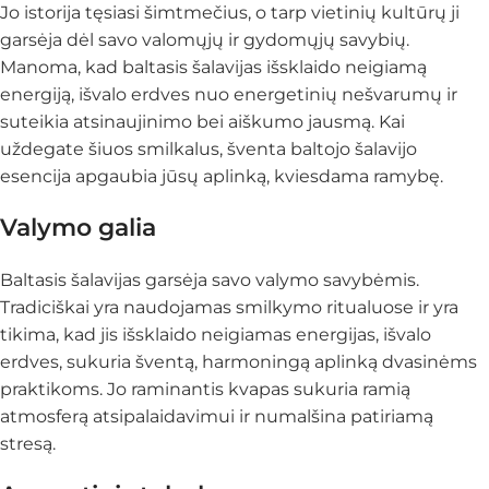
Jo istorija tęsiasi šimtmečius, o tarp vietinių kultūrų ji
garsėja dėl savo valomųjų ir gydomųjų savybių.
Manoma, kad baltasis šalavijas išsklaido neigiamą
energiją, išvalo erdves nuo energetinių nešvarumų ir
suteikia atsinaujinimo bei aiškumo jausmą. Kai
uždegate šiuos smilkalus, šventa baltojo šalavijo
esencija apgaubia jūsų aplinką, kviesdama ramybę.
Valymo galia
Baltasis šalavijas garsėja savo valymo savybėmis.
Tradiciškai yra naudojamas smilkymo ritualuose ir yra
tikima, kad jis išsklaido neigiamas energijas, išvalo
erdves, sukuria šventą, harmoningą aplinką dvasinėms
praktikoms. Jo raminantis kvapas sukuria ramią
atmosferą atsipalaidavimui ir numalšina patiriamą
stresą.