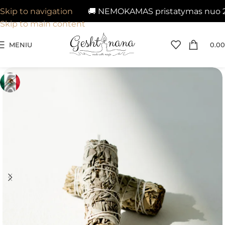
🚚 NEMOKAMAS pristatymas nuo 29€ į
Skip to navigation
Skip to main content
MENIU
0.00