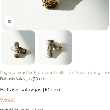
Spustelėkite, kad padidintumėte
Pagrindinis
»
Parduotuvė
»
Smilkalai
»
Džiovinti augalai
»
Baltasis šalavijas (10 cm)
Baltasis šalavijas (10 cm)
7.99
€