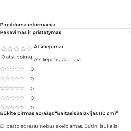
Papildoma informacija
Pakavimas ir pristatymas
Atsiliepimai
0 atsiliepimų
Atsiliepimų dar nėra.
0
0
0
0
0
Būkite pirmas aprašęs “Baltasis šalavijas (10 cm)”
El. pašto adresas nebus skelbiamas.
Būtini laukeliai