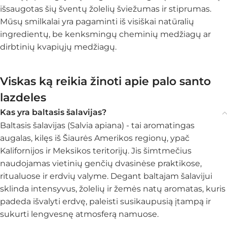
išsaugotas šių šventų žolelių šviežumas ir stiprumas.
Mūsų smilkalai yra pagaminti iš visiškai natūralių
ingredientų, be kenksmingų cheminių medžiagų ar
dirbtinių kvapiųjų medžiagų.
Viskas ką reikia žinoti apie palo santo
lazdeles
Kas yra baltasis šalavijas?
Baltasis šalavijas (Salvia apiana) - tai aromatingas
augalas, kilęs iš Šiaurės Amerikos regionų, ypač
Kalifornijos ir Meksikos teritorijų. Jis šimtmečius
naudojamas vietinių genčių dvasinėse praktikose,
ritualuose ir erdvių valyme. Degant baltajam šalavijui
sklinda intensyvus, žolelių ir žemės natų aromatas, kuris
padeda išvalyti erdvę, paleisti susikaupusią įtampą ir
sukurti lengvesnę atmosferą namuose.