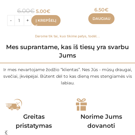
6.50
€
6.00
€
5.00
€
DAUGIAU
Į KREPŠELĮ
Darome tik tai, kuo tikime patys, todėl...
Mes suprantame, kas iš tiesų yra svarbu
Jums
Ir mes nevartojame žodžio “klientas”. Nes Jūs - mūsų draugai,
svečiai, įkvėpėjai. Būtent dėl to kas dieną mes stengiamės vis
labiau.
Greitas
Norime Jums
pristatymas
dovanoti