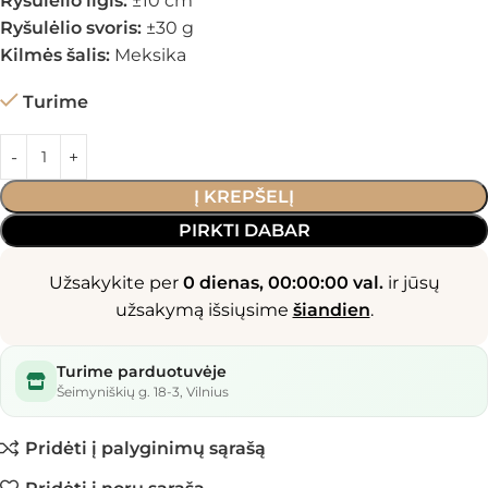
Ryšulėlio ilgis:
±10 cm
Ryšulėlio svoris:
±30 g
Kilmės šalis:
Meksika
Turime
Į KREPŠELĮ
PIRKTI DABAR
Užsakykite per
0 dienas, 00:00:00 val.
ir jūsų
užsakymą išsiųsime
šiandien
.
Turime parduotuvėje
Šeimyniškių g. 18-3, Vilnius
Pridėti į palyginimų sąrašą