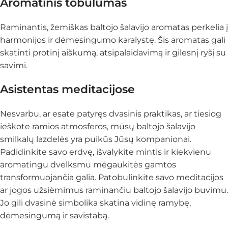
Aromatinis tobulumas
Raminantis, žemiškas baltojo šalavijo aromatas perkelia į
harmonijos ir dėmesingumo karalystę. Šis aromatas gali
skatinti protinį aiškumą, atsipalaidavimą ir gilesnį ryšį su
savimi.
Asistentas meditacijose
Nesvarbu, ar esate patyręs dvasinis praktikas, ar tiesiog
ieškote ramios atmosferos, mūsų baltojo šalavijo
smilkalų lazdelės yra puikūs Jūsų kompanionai.
Padidinkite savo erdvę, išvalykite mintis ir kiekvienu
aromatingu dvelksmu mėgaukitės gamtos
transformuojančia galia. Patobulinkite savo meditacijos
ar jogos užsiėmimus raminančiu baltojo šalavijo buvimu.
Jo gili dvasinė simbolika skatina vidinę ramybę,
dėmesingumą ir savistabą.