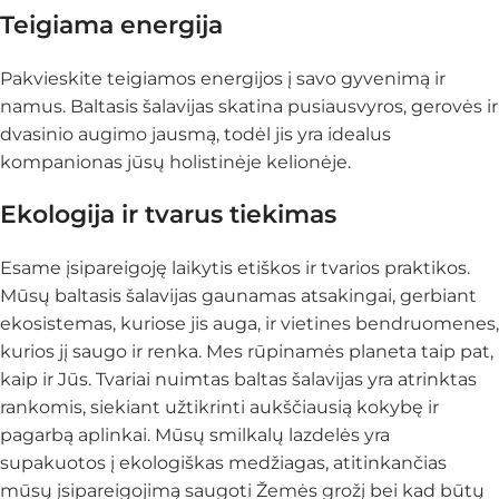
Teigiama energija
Pakvieskite teigiamos energijos į savo gyvenimą ir
namus. Baltasis šalavijas skatina pusiausvyros, gerovės ir
dvasinio augimo jausmą, todėl jis yra idealus
kompanionas jūsų holistinėje kelionėje.
Ekologija ir tvarus tiekimas
Esame įsipareigoję laikytis etiškos ir tvarios praktikos.
Mūsų baltasis šalavijas gaunamas atsakingai, gerbiant
ekosistemas, kuriose jis auga, ir vietines bendruomenes,
kurios jį saugo ir renka. Mes rūpinamės planeta taip pat,
kaip ir Jūs. Tvariai nuimtas baltas šalavijas yra atrinktas
rankomis, siekiant užtikrinti aukščiausią kokybę ir
pagarbą aplinkai. Mūsų smilkalų lazdelės yra
supakuotos į ekologiškas medžiagas, atitinkančias
mūsų įsipareigojimą saugoti Žemės grožį bei kad būtų