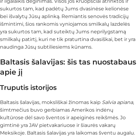
ir ilgalaikis deginimas. Visos jos kruopščiai atrinktos ir
sukurtos tam, kad padėtų Jums dvasinėse kelionėse
bei išvalytų Jūsų aplinką. Remiantis senovės tradicijų
išmintimi, šios rankomis vyniojamos smilkalų lazdelės
yra sukurtos tam, kad suteiktų Jums neprilygstamą
smilkalų patirtį, kuri ne tik praturtina dvasiškai, bet ir yra
naudinga Jūsų subtiliesiems kūnams.
Baltasis šalavijas: šis tas nuostabaus
apie jį
Truputis istorijos
Baltasis šalavijas, moksliškai žinomas kaip
Salvia apiana
,
šimtmečius buvo gerbiamas Amerikos indėnų
kultūrose dėl savo šventos ir apeiginės reikšmės. Jo
gimtinė yra JAV pietvakariuose ir šiaurės vakarų
Meksikoje. Baltasis šalavijas yra laikomas šventu augalu.