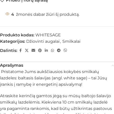
Pridėti į norų sąrašą
4
žmonės dabar žiūri šį produktą.
Produkto kodas:
WHITESAGE
Kategorijos:
Džiovinti augalai
,
Smilkalai
Dalintis:
Aprašymas
Pristatome Jums aukščiausios kokybės smilkalų
lazdeles: baltasis šalavijas (angl. white sage) – tai Jūsų
įrankis į ramybę ir energetinį apsivalymą!
Atraskite kerinčią gamtos jėgą su mūsų baltojo šalavijo
smilkalų lazdelėmis. Kiekviena 10 cm smilkalų lazdelė
yra pagaminta rankomis, kad būtų užtikrintas pastovus