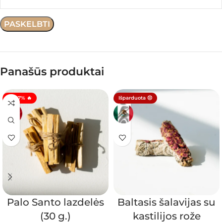
Panašūs produktai
🔥 -17% 🔥
Išparduota 😔
Palo Santo lazdelės
Baltasis šalavijas su
(30 g.)
kastilijos rože