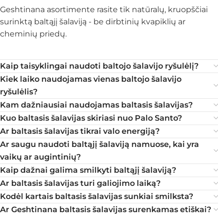
Geshtinana asortimente rasite tik natūralų, kruopščiai
surinktą baltąjį šalaviją - be dirbtinių kvapiklių ar
cheminių priedų.
Kaip taisyklingai naudoti baltojo šalavijo ryšulėlį?
Kiek laiko naudojamas vienas baltojo šalavijo
ryšulėlis?
Kam dažniausiai naudojamas baltasis šalavijas?
Kuo baltasis šalavijas skiriasi nuo Palo Santo?
Ar baltasis šalavijas tikrai valo energiją?
Ar saugu naudoti baltąjį šalaviją namuose, kai yra
vaikų ar augintinių?
Kaip dažnai galima smilkyti baltąjį šalaviją?
Ar baltasis šalavijas turi galiojimo laiką?
Kodėl kartais baltasis šalavijas sunkiai smilksta?
Ar Geshtinana baltasis šalavijas surenkamas etiškai?