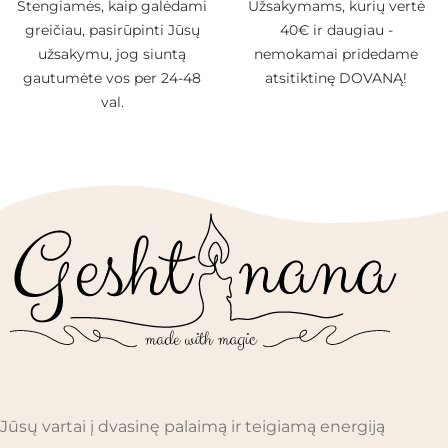
Stengiamės, kaip galėdami
Užsakymams, kurių vertė
greičiau, pasirūpinti Jūsų
40€ ir daugiau -
užsakymu, jog siuntą
nemokamai pridedame
gautumėte vos per 24-48
atsitiktinę DOVANĄ!
val.
Jūsų vartai į dvasinę palaimą ir teigiamą energiją