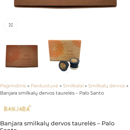
Spustelėkite, kad padidintumėte
Pagrindinis
»
Parduotuvė
»
Smilkalai
»
Smilkalų dervos
»
Banjara smilkalų dervos taurelės – Palo Santo
Banjara smilkalų dervos taurelės – Palo