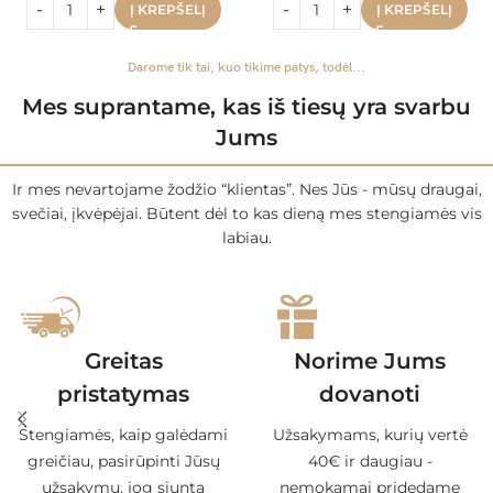
Į KREPŠELĮ
Į KREPŠELĮ
Darome tik tai, kuo tikime patys, todėl...
Mes suprantame, kas iš tiesų yra svarbu
Jums
Ir mes nevartojame žodžio “klientas”. Nes Jūs - mūsų draugai,
svečiai, įkvėpėjai. Būtent dėl to kas dieną mes stengiamės vis
labiau.
Greitas
Norime Jums
pristatymas
dovanoti
Stengiamės, kaip galėdami
Užsakymams, kurių vertė
greičiau, pasirūpinti Jūsų
40€ ir daugiau -
užsakymu, jog siuntą
nemokamai pridedame