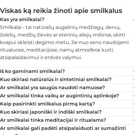
Viskas ką reikia žinoti apie smilkalus
Kas yra smilkalai?
Smilkalai - tai natūralių augalinių medžiagų, dervų,
žolelių, medžių žievės ar eterinių aliejų mišiniai, skirti
kvapui skleisti degimo metu. Jie nuo seno naudojami
ritualuose, meditacijose, namų atmosferai kurti,
atsipalaidavimui ir erdvės valymui.
Iš ko gaminami smilkalai?
Kuo skiriasi natūralūs ir sintetiniai smilkalai?
Ar smilkalai yra saugūs naudoti namuose?
Ar smilkalai tinka vaikų ar augintinių aplinkoje?
Kaip pasirinkti smilkalus pirmą kartą?
Kuo skiriasi japoniški ir indiški smilkalai?
Ar smilkalai tinka meditacijai ir ritualams?
Ar smilkalai gali padėti atsipalaiduoti ar sumažinti