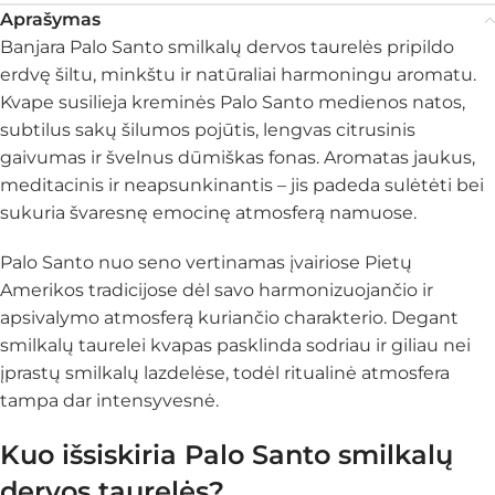
Aprašymas
Banjara Palo Santo smilkalų dervos taurelės pripildo
erdvę šiltu, minkštu ir natūraliai harmoningu aromatu.
Kvape susilieja kreminės Palo Santo medienos natos,
subtilus sakų šilumos pojūtis, lengvas citrusinis
gaivumas ir švelnus dūmiškas fonas. Aromatas jaukus,
meditacinis ir neapsunkinantis – jis padeda sulėtėti bei
sukuria švaresnę emocinę atmosferą namuose.
Palo Santo nuo seno vertinamas įvairiose Pietų
Amerikos tradicijose dėl savo harmonizuojančio ir
apsivalymo atmosferą kuriančio charakterio. Degant
smilkalų taurelei kvapas pasklinda sodriau ir giliau nei
įprastų smilkalų lazdelėse, todėl ritualinė atmosfera
tampa dar intensyvesnė.
Kuo išsiskiria Palo Santo smilkalų
dervos taurelės?