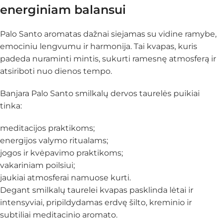
energiniam balansui
Palo Santo aromatas dažnai siejamas su vidine ramybe,
emociniu lengvumu ir harmonija. Tai kvapas, kuris
padeda nuraminti mintis, sukurti ramesnę atmosferą ir
atsiriboti nuo dienos tempo.
Banjara Palo Santo smilkalų dervos taurelės puikiai
tinka:
meditacijos praktikoms;
energijos valymo ritualams;
jogos ir kvėpavimo praktikoms;
vakariniam poilsiui;
jaukiai atmosferai namuose kurti.
Degant smilkalų taurelei kvapas pasklinda lėtai ir
intensyviai, pripildydamas erdvę šilto, kreminio ir
subtiliai meditacinio aromato.