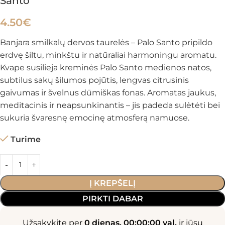
Santo
4.50
€
Banjara smilkalų dervos taurelės – Palo Santo pripildo
erdvę šiltu, minkštu ir natūraliai harmoningu aromatu.
Kvape susilieja kreminės Palo Santo medienos natos,
subtilus sakų šilumos pojūtis, lengvas citrusinis
gaivumas ir švelnus dūmiškas fonas. Aromatas jaukus,
meditacinis ir neapsunkinantis – jis padeda sulėtėti bei
sukuria švaresnę emocinę atmosferą namuose.
Turime
Į KREPŠELĮ
PIRKTI DABAR
Užsakykite per
0 dienas, 00:00:00 val.
ir jūsų