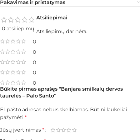
Pakavimas ir pristatymas
Atsiliepimai
0 atsiliepimų
Atsiliepimų dar nėra.
0
0
0
0
0
Būkite pirmas aprašęs “Banjara smilkalų dervos
taurelės – Palo Santo”
El. pašto adresas nebus skelbiamas.
Būtini laukeliai
pažymėti
*
Jūsų įvertinimas
*