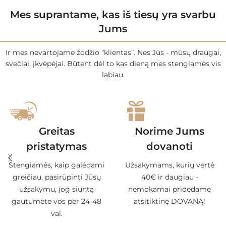
Mes suprantame, kas iš tiesų yra svarbu
Jums
Ir mes nevartojame žodžio “klientas”. Nes Jūs - mūsų draugai,
svečiai, įkvėpėjai. Būtent dėl to kas dieną mes stengiamės vis
labiau.
Greitas
Norime Jums
pristatymas
dovanoti
Stengiamės, kaip galėdami
Užsakymams, kurių vertė
greičiau, pasirūpinti Jūsų
40€ ir daugiau -
užsakymu, jog siuntą
nemokamai pridedame
gautumėte vos per 24-48
atsitiktinę DOVANĄ!
val.