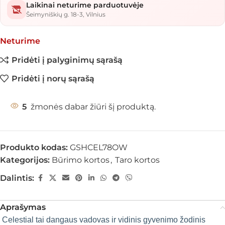
Laikinai neturime parduotuvėje
Šeimyniškių g. 18-3, Vilnius
Neturime
Pridėti į palyginimų sąrašą
Pridėti į norų sąrašą
5
žmonės dabar žiūri šį produktą.
Produkto kodas:
GSHCEL78OW
Kategorijos:
Būrimo kortos
,
Taro kortos
Dalintis:
Aprašymas
Celestial tai dangaus vadovas ir vidinis gyvenimo žodinis