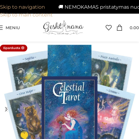
🚚 NEMOKAMAS pristatymas nuo 29
Skip to navigation
Skip to main content
MENIU
0.00
Išparduota 😔