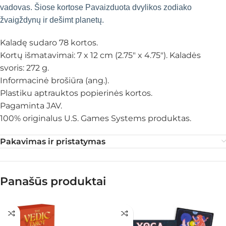
vadovas. Šiose kortose Pavaizduota dvylikos zodiako
žvaigždynų ir dešimt planetų.
Kaladę sudaro 78 kortos.
Kortų išmatavimai: 7 x 12 cm (2.75″ x 4.75″). Kaladės
svoris: 272 g.
Informacinė brošiūra (ang.).
Plastiku aptrauktos popierinės kortos.
Pagaminta JAV.
100% originalus U.S. Games Systems produktas.
Pakavimas ir pristatymas
Panašūs produktai