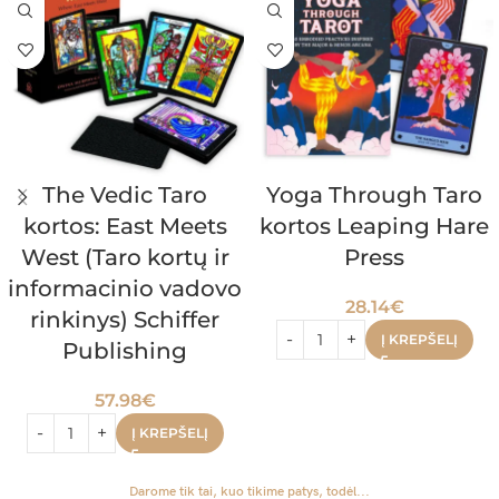
The Vedic Taro
Yoga Through Taro
kortos: East Meets
kortos Leaping Hare
West (Taro kortų ir
Press
informacinio vadovo
28.14
€
rinkinys) Schiffer
Į KREPŠELĮ
Publishing
57.98
€
Į KREPŠELĮ
Darome tik tai, kuo tikime patys, todėl...