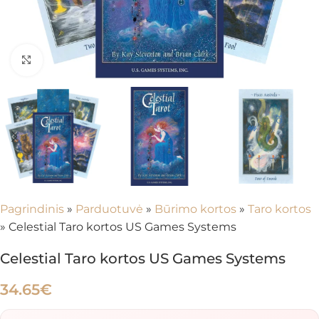
Spustelėkite, kad padidintumėte
Pagrindinis
»
Parduotuvė
»
Būrimo kortos
»
Taro kortos
»
Celestial Taro kortos US Games Systems
Celestial Taro kortos US Games Systems
34.65
€