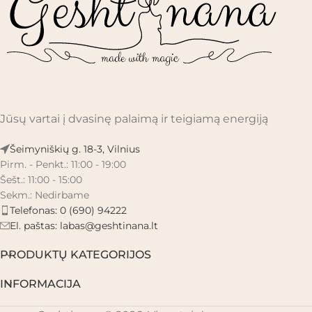
Jūsų vartai į dvasinę palaimą ir teigiamą energiją
Šeimyniškių g. 18-3, Vilnius
Pirm. - Penkt.: 11:00 - 19:00
Šešt.: 11:00 - 15:00
Sekm.: Nedirbame
Telefonas: 0 (690) 94222
El. paštas:
labas@geshtinana.lt
PRODUKTŲ KATEGORIJOS
INFORMACIJA