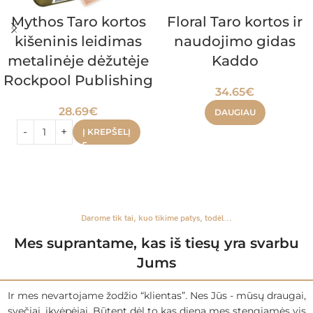
Mythos Taro kortos
Floral Taro kortos ir
kišeninis leidimas
naudojimo gidas
metalinėje dėžutėje
Kaddo
Rockpool Publishing
34.65
€
28.69
€
DAUGIAU
Į KREPŠELĮ
Darome tik tai, kuo tikime patys, todėl...
Mes suprantame, kas iš tiesų yra svarbu
Jums
Ir mes nevartojame žodžio “klientas”. Nes Jūs - mūsų draugai,
svečiai, įkvėpėjai. Būtent dėl to kas dieną mes stengiamės vis