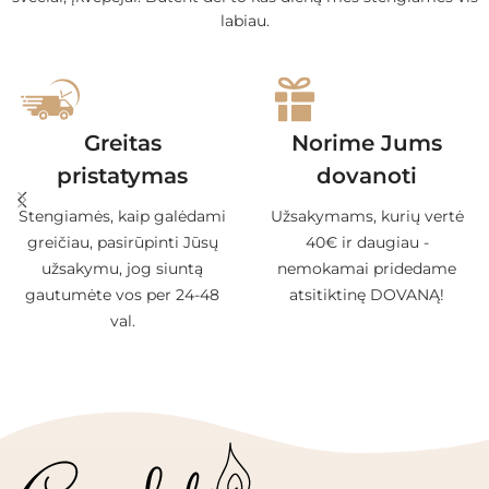
labiau.
Greitas
Norime Jums
pristatymas
dovanoti
Stengiamės, kaip galėdami
Užsakymams, kurių vertė
greičiau, pasirūpinti Jūsų
40€ ir daugiau -
užsakymu, jog siuntą
nemokamai pridedame
gautumėte vos per 24-48
atsitiktinę DOVANĄ!
val.