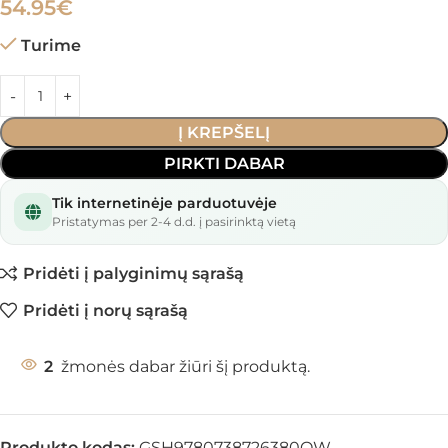
54.95
€
Turime
Į KREPŠELĮ
PIRKTI DABAR
Tik internetinėje parduotuvėje
Pristatymas per 2-4 d.d. į pasirinktą vietą
Pridėti į palyginimų sąrašą
Pridėti į norų sąrašą
2
žmonės dabar žiūri šį produktą.
Produkto kodas:
GSH9780738726380OW