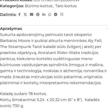
Kategorijos:
Būrimo kortos
,
Taro kortos
Dalintis:
Aprašymas
Sukurta apdovanojimų pelniusio tarot eksperto
Barbaros Moore ir puikiai atkurta menininkės Aly Fell,
The Steampunk Tarot kaladė siūlo žvilgsnį į ateitį per
praeities objektyvą. Atstatant Rider-Waite tradicijos
įrankius, kiekvieno kortelės sudėtinguose meno
kūriniuose vaizduojamas spindintis žmogus ir mašina,
gamta ir technologija, mokslas ir alchemija, romantika ir
mada. Įtrauktas instrukcijas siūlo patarimai, originalūs
platinimai ir kortelių interpretavimo rekomendacijos.
Kaladę sudaro 78 kortos.
Kortų išmatavimai: 5.24 x 20.32 cm (6″ x 8″). Kaladės
svoris: 730 g.