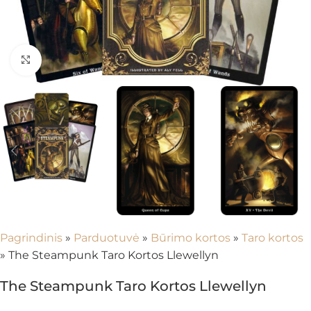
Spustelėkite, kad padidintumėte
Pagrindinis
»
Parduotuvė
»
Būrimo kortos
»
Taro kortos
»
The Steampunk Taro Kortos Llewellyn
The Steampunk Taro Kortos Llewellyn