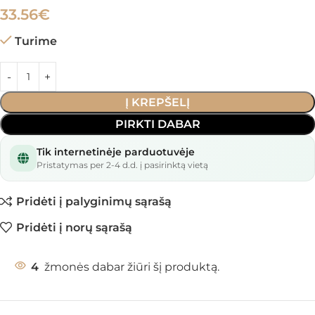
33.56
€
Turime
Į KREPŠELĮ
PIRKTI DABAR
Tik internetinėje parduotuvėje
Pristatymas per 2-4 d.d. į pasirinktą vietą
Pridėti į palyginimų sąrašą
Pridėti į norų sąrašą
4
žmonės dabar žiūri šį produktą.