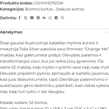
Produkto kodas:
GSHHH076OW
Kategorijos:
Būrimo kortos
,
Orakulo kortos
Dalintis:
Aprašymas
Šioje gausiai iliustruotoje kaladėje mylima autorė ir
mokytoja Toša Silver pateikia savo firmines “Change Me”
maldas, kad galėtumėte prašyti Dievybės paramos ir
transformacijos visur, kur jos reikia jūsų gyvenime. Čia
rasite 52 maldas, kaip mylėti ir priimti save taip, kaip myli
Dievybė; pripažinti pykčio, apmaudo ar kartėlio jausmus,
kad juos išlaisvintumėte; tapti Dieviškojo palaiminimo ir
aukščiausio gėrio laidininku; pasitikėti, kad viskas vyksta
taip, kaip turi vykti, ir dar daugiau.
Kaladę sudaro: 52 kortos.
Pakuotės išmatavimai: 10 x 13.8 x 3 cm (3.9” x 5.4” x 1.18″).