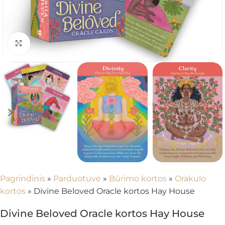
Spustelėkite, kad padidintumėte
Pagrindinis
»
Parduotuvė
»
Būrimo kortos
»
Orakulo
kortos
»
Divine Beloved Oracle kortos Hay House
Divine Beloved Oracle kortos Hay House