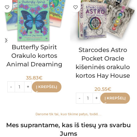
Butterfly Spirit
Starcodes Astro
Orakulo kortos
Pocket Oracle
Animal Dreaming
kišeninės orakulo
kortos Hay House
35.83
€
Į KREPŠELĮ
20.55
€
Į KREPŠELĮ
Darome tik tai, kuo tikime patys, todėl...
Mes suprantame, kas iš tiesų yra svarbu
Jums