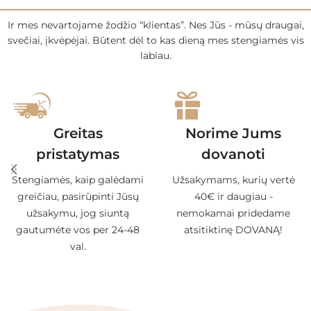
Ir mes nevartojame žodžio “klientas”. Nes Jūs - mūsų draugai,
svečiai, įkvėpėjai. Būtent dėl to kas dieną mes stengiamės vis
labiau.
Greitas
Norime Jums
pristatymas
dovanoti
Stengiamės, kaip galėdami
Užsakymams, kurių vertė
greičiau, pasirūpinti Jūsų
40€ ir daugiau -
užsakymu, jog siuntą
nemokamai pridedame
gautumėte vos per 24-48
atsitiktinę DOVANĄ!
val.