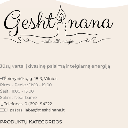
Jūsų vartai į dvasinę palaimą ir teigiamą energiją
Šeimyniškių g. 18-3, Vilnius
Pirm. - Penkt.: 11:00 - 19:00
Šešt.: 11:00 - 15:00
Sekm.: Nedirbame
Telefonas: 0 (690) 94222
El. paštas:
labas@geshtinana.lt
PRODUKTŲ KATEGORIJOS