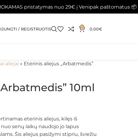
atymas nuo 29€ į Venipak paštomatus 📦
Papildyti kr
0
SIJUNGTI / REGISTRUOTIS
0.00
€
ai aliejai
»
Eterinis aliejus „Arbatmedis”
s „Arbatmedis” 10ml
tinamas eterinis aliejus, kilęs iš
ai nuo senų laikų naudojo jo lapus
ms. Šis aliejus pasižymi stipriu, šviežiu