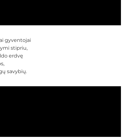
iai gyventojai
ymi stipriu,
ildo erdvę
s,
gų savybių.