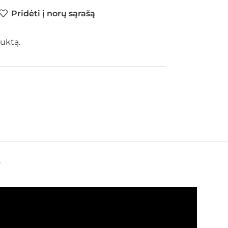
Pridėti į norų sąrašą
uktą.
S