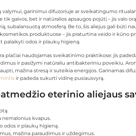
 valymui, garinimui difuzoriuje ar sveikatingumo rituala
ik gaivos, bet ir natūralios apsaugos pojūtį – jis valo orą
ią, subalansuotą atmosferą. Be to, šis aliejus gali būti 
osmetikos produktuose – jis praturtina veido ir kūno pr
 palaikyti odos ir plaukų higieną.
ra plačiai naudojamas sveikatinimo praktikose: jis pade
imus ir pasižymi natūraliu antibakteriniu poveikiu. Arom
upti, mažina stresą ir suteikia energijos. Garinamas difuz
mintis
ir padeda sukurti vidinę pusiausvyrą.
atmedžio eterinio aliejaus sa
otą.
oja nemalonius kvapus.
ko odos ir plaukų higieną.
imus, mažina paraudimus ir uždegimus.