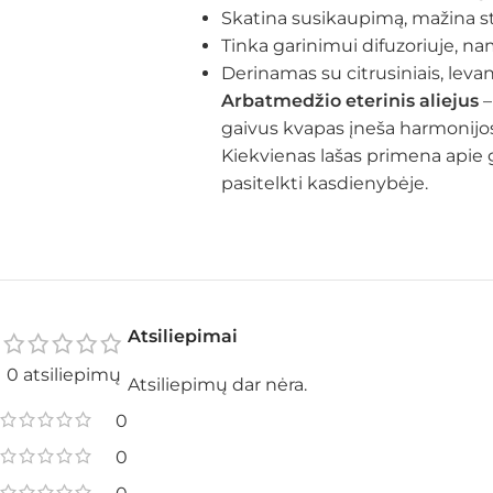
Skatina susikaupimą, mažina st
Tinka garinimui difuzoriuje, n
Derinamas su citrusiniais, levan
Arbatmedžio eterinis aliejus
–
gaivus kvapas įneša harmonijos, 
Kiekvienas lašas primena apie 
pasitelkti kasdienybėje.
Atsiliepimai
0 atsiliepimų
Atsiliepimų dar nėra.
0
0