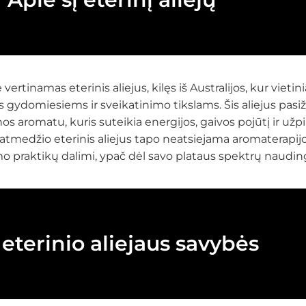
ertinamas eterinis aliejus, kilęs iš Australijos, kur vietin
 gydomiesiems ir sveikatinimo tikslams. Šis aliejus pasiž
enos aromatu, kuris suteikia energijos, gaivos pojūtį ir užp
atmedžio eterinis aliejus tapo neatsiejama aromaterapijo
o praktikų dalimi, ypač dėl savo plataus spektrų naudin
 eterinio aliejaus savybės