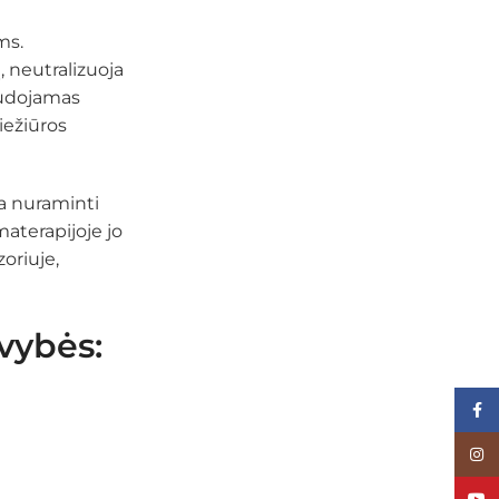
ms.
, neutralizuoja
naudojamas
iežiūros
da nuraminti
aterapijoje jo
oriuje,
vybės:
Face
Inst