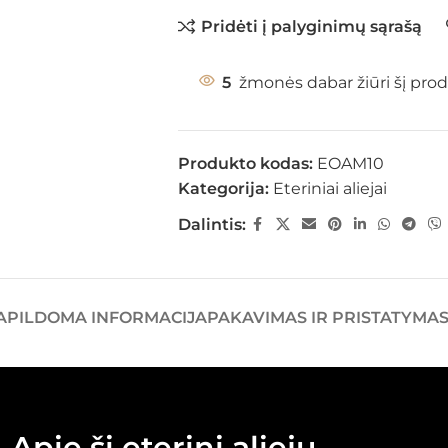
Pridėti į palyginimų sąrašą
5
žmonės dabar žiūri šį prod
Produkto kodas:
EOAM10
Kategorija:
Eteriniai aliejai
Dalintis:
APILDOMA INFORMACIJA
PAKAVIMAS IR PRISTATYMA
Apie šį eterinį aliejų