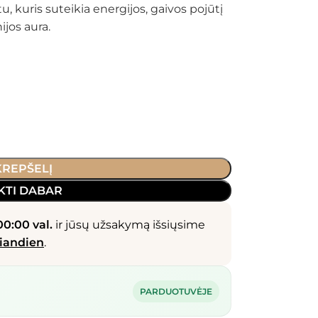
u, kuris suteikia energijos, gaivos pojūtį
ijos aura.
 KREPŠELĮ
KTI DABAR
00:00 val.
ir jūsų užsakymą išsiųsime
iandien
.
PARDUOTUVĖJE