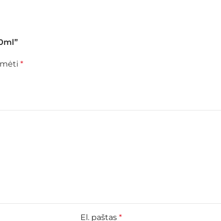
10ml”
žymėti
*
El. paštas
*