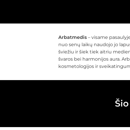
Arbatmedis
– visame pasaulyje v
nuo senų laikų naudojo jo lapus
šviežiu ir šiek tiek aitriu medi
švaros bei harmonijos aura. Arb
kosmetologijos ir sveikatingum
Šio