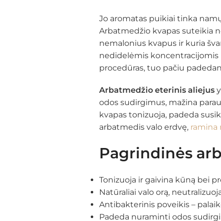
Jo aromatas puikiai tinka namų
Arbatmedžio kvapas suteikia ne t
nemalonius kvapus ir kuria švar
nedidelėmis koncentracijomis k
procedūras, tuo pačiu padedant
Arbatmedžio eterinis aliejus
y
odos sudirgimus, mažina paraud
kvapas tonizuoja, padeda susika
arbatmedis valo erdvę,
ramina 
Pagrindinės arb
Tonizuoja ir gaivina kūną bei pr
Natūraliai valo orą, neutralizu
Antibakterinis poveikis – palai
Padeda nuraminti odos sudirg