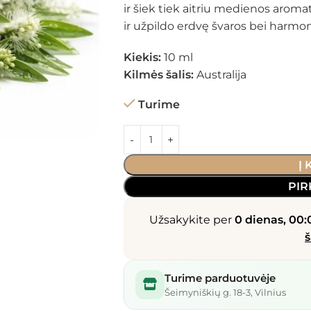
ir šiek tiek aitriu medienos aromat
ir užpildo erdvę švaros bei harmon
Kiekis:
10 ml
Kilmės šalis:
Australija
Turime
Į
PIR
Užsakykite per
0 dienas, 00:
š
Turime parduotuvėje
Šeimyniškių g. 18-3, Vilnius