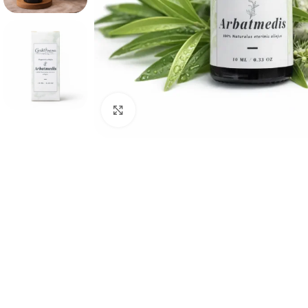
Spustelėkite, kad padidintumėte