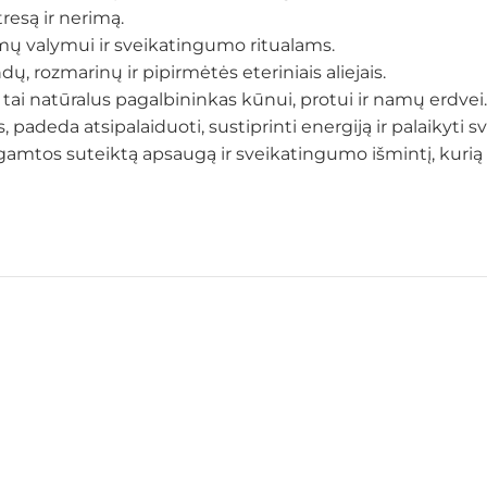
resą ir nerimą.
amų valymui ir sveikatingumo ritualams.
dų, rozmarinų ir pipirmėtės eteriniais aliejais.
 tai natūralus pagalbininkas kūnui, protui ir namų erdvei.
padeda atsipalaiduoti, sustiprinti energiją ir palaikyti sv
gamtos suteiktą apsaugą ir sveikatingumo išmintį, kurią