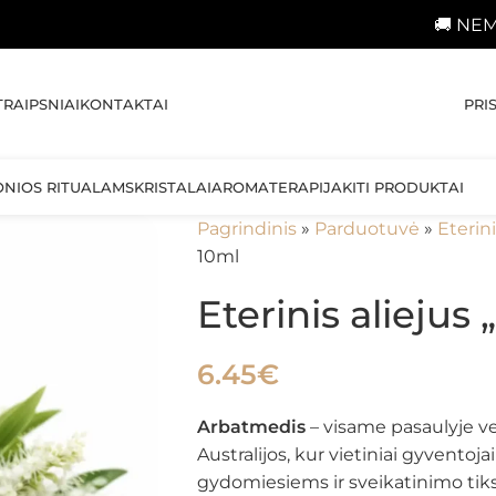
🚚 NEMOKAMAS prist
PRI
TRAIPSNIAI
KONTAKTAI
ONIOS RITUALAMS
KRISTALAI
AROMATERAPIJA
KITI PRODUKTAI
Pagrindinis
»
Parduotuvė
»
Eterini
10ml
Eterinis alieju
6.45
€
Arbatmedis
– visame pasaulyje ver
Australijos, kur vietiniai gyventoj
gydomiesiems ir sveikatinimo tiksla