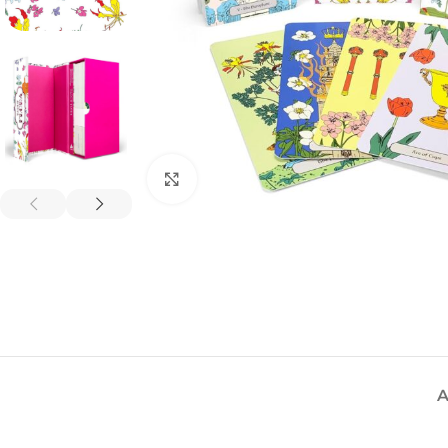
Spustelėkite, kad padidintumėte