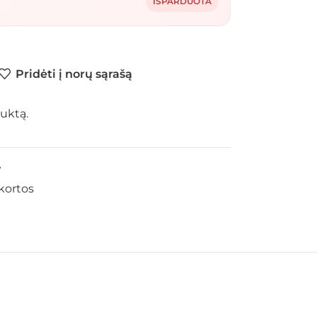
IŠPARDUOTA
Pridėti į norų sąrašą
uktą.
W
kortos