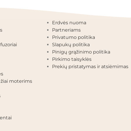
EGORIJOS
INFORMACIJA
Erdvės nuoma
s
Partneriams
Privatumo politika
fuzoriai
Slapukų politika
Pinigų grąžinimo politika
Pirkimo taisyklės
Prekių pristatymas ir atsiėmimas
ės
žiai moterims
s
entai