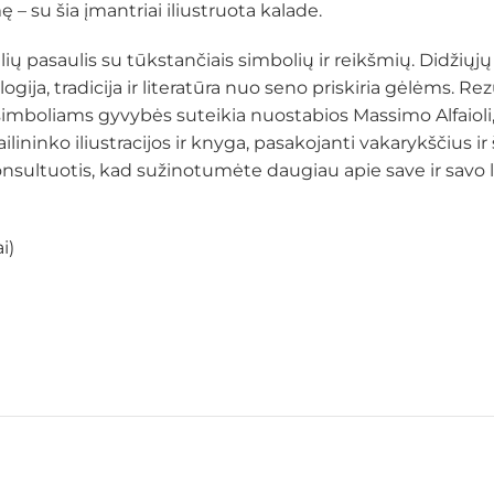
ę – su šia įmantriai iliustruota kalade.
gėlių pasaulis su tūkstančiais simbolių ir reikšmių. Didžių
a, tradicija ir literatūra nuo seno priskiria gėlėms. Rezu
 simboliams gyvybės suteikia nuostabios Massimo Alfaioli,
ilininko iliustracijos ir knyga, pasakojanti vakarykščius ir 
onsultuotis, kad sužinotumėte daugiau apie save ir savo l
i)