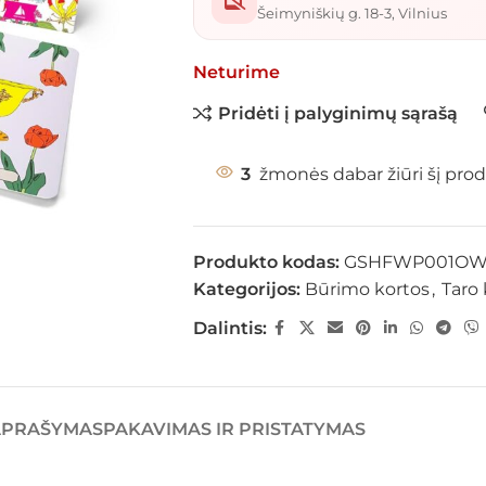
Šeimyniškių g. 18-3, Vilnius
Neturime
Pridėti į palyginimų sąrašą
3
žmonės dabar žiūri šį prod
Produkto kodas:
GSHFWP001O
Kategorijos:
Būrimo kortos
,
Taro 
Dalintis:
APRAŠYMAS
PAKAVIMAS IR PRISTATYMAS