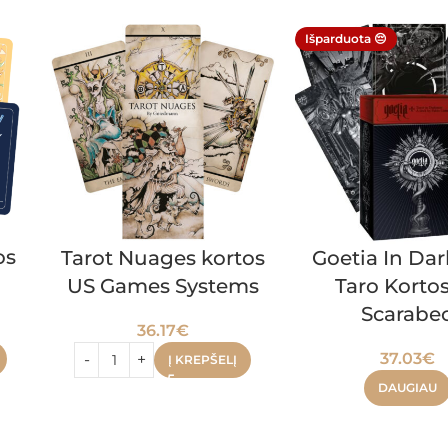
Išparduota 😔
os
Tarot Nuages kortos
Goetia In Da
US Games Systems
Taro Korto
Scarabe
36.17
€
37.03
€
Į KREPŠELĮ
DAUGIAU