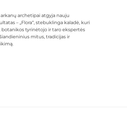
jų arkanų archetipai atgyja nauju
ltatas – „Flora“, stebuklinga kaladė, kuri
 botanikos tyrinėtojo ir taro ekspertės
šiandieninius mitus, tradicijas ir
ikimą.