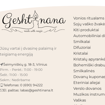
PRODUKTŲ KAT
Vonios ritualams
Sojų vaško žvakė
Kiti produktai
Automobiliniai di
Smilkalai
Difuzoriai
Jūsų vartai į dvasinę palaimą ir
Kristalai
teigiamą energiją
Kristalų apyrank
Šeimyniškių g. 18-3, Vilnius
Bohemiški drabu
Pirm. - Penkt.: 11:00 - 19:00
Smilkalinės
Šešt.: 11:00 - 15:00
Dovanų kupona
Sekm.: Nedirbame
Eteriniai aliejai
Telefonas: 0 (690) 94222
Verslo dovanos
El. paštas:
labas@geshtinana.lt
Muzikos instrum
Vaškas