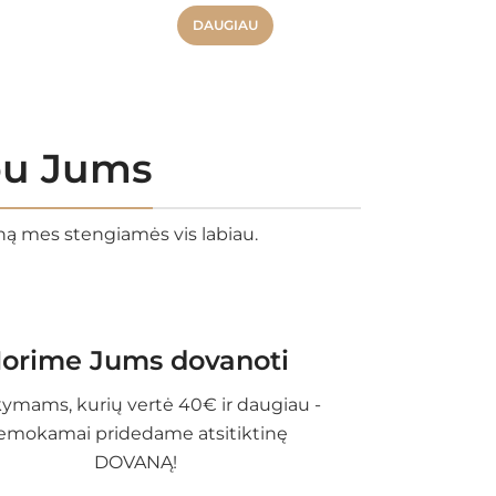
DAUGIAU
rbu Jums
eną mes stengiamės vis labiau.
orime Jums dovanoti
ymams, kurių vertė 40€ ir daugiau -
emokamai pridedame atsitiktinę
DOVANĄ!