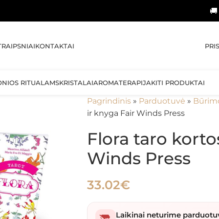
🚚 NEMOKAM
PRI
TRAIPSNIAI
KONTAKTAI
ONIOS RITUALAMS
KRISTALAI
AROMATERAPIJA
KITI PRODUKTAI
Pagrindinis
»
Parduotuvė
»
Būrim
ir knyga Fair Winds Press
Flora taro korto
Winds Press
33.02
€
Laikinai neturime parduotu