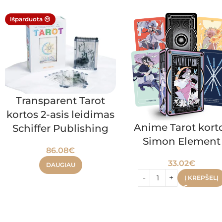
Išparduota 😔
Transparent Tarot
kortos 2-asis leidimas
Anime Tarot kort
Schiffer Publishing
Simon Element
86.08
€
33.02
€
DAUGIAU
Į KREPŠELĮ