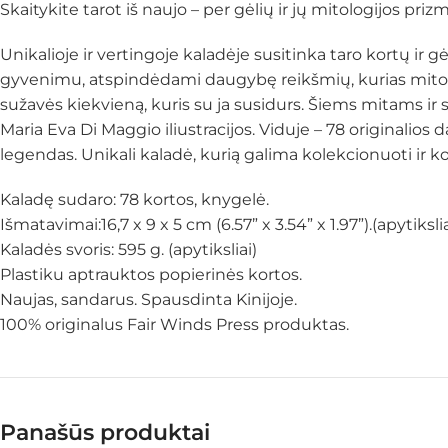
Skaitykite tarot iš naujo – per gėlių ir jų mitologijos prizm
Unikalioje ir vertingoje kaladėje susitinka taro kortų ir 
gyvenimu, atspindėdami daugybę reikšmių, kurias mitologij
sužavės kiekvieną, kuris su ja susidurs. Šiems mitams ir
Maria Eva Di Maggio iliustracijos. Viduje – 78 originalios da
legendas. Unikali kaladė, kurią galima kolekcionuoti ir k
Kaladę sudaro: 78 kortos, knygelė.
Išmatavimai:16,7 x 9 x 5 cm (6.57” x 3.54” x 1.97”).(apytikslia
Kaladės svoris: 595 g. (apytiksliai)
Plastiku aptrauktos popierinės kortos.
Naujas, sandarus. Spausdinta Kinijoje.
100% originalus Fair Winds Press produktas.
Panašūs produktai