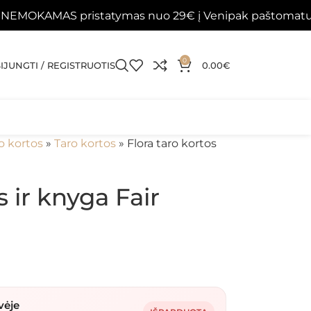
AS pristatymas nuo 29€ į Venipak paštomatus 📦
Pa
0
SIJUNGTI / REGISTRUOTIS
0.00
€
o kortos
»
Taro kortos
»
Flora taro kortos
s ir knyga Fair
vėje