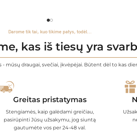
Darome tik tai, kuo tikime patys, todėl...
e, kas iš tiesų yra sva
 - mūsų draugai, svečiai, įkvėpėjai. Būtent dėl to kas di
Greitas pristatymas
N
Stengiamės, kaip galėdami greičiau,
Užsak
pasirūpinti Jūsų užsakymu, jog siuntą
n
gautumėte vos per 24-48 val.