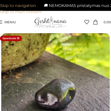
🚚 NEMOKAMAS pristatymas nuo 29€ į 
Skip to navigation
Skip to main content
MENIU
0.00
Išparduota 😔