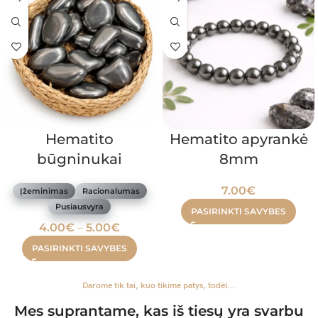
Hematito
Hematito apyrankė
būgninukai
8mm
7.00
€
Įžeminimas
Racionalumas
Pusiausvyra
PASIRINKTI SAVYBES
4.00
€
–
5.00
€
PASIRINKTI SAVYBES
Darome tik tai, kuo tikime patys, todėl...
Mes suprantame, kas iš tiesų yra svarbu