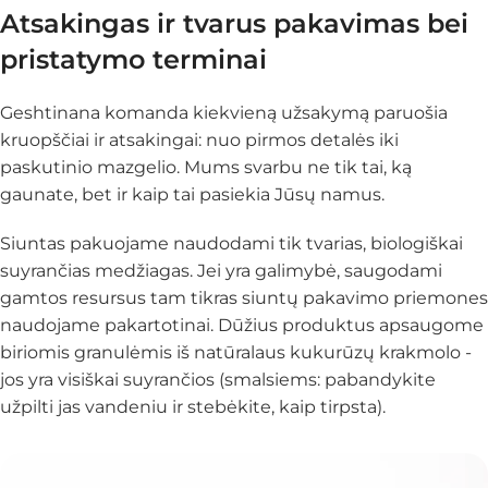
Atsakingas ir tvarus pakavimas bei
pristatymo terminai
Geshtinana komanda kiekvieną užsakymą paruošia
kruopščiai ir atsakingai: nuo pirmos detalės iki
paskutinio mazgelio. Mums svarbu ne tik tai, ką
gaunate, bet ir
kaip
tai pasiekia Jūsų namus.
Siuntas pakuojame naudodami tik tvarias, biologiškai
suyrančias medžiagas. Jei yra galimybė, saugodami
gamtos resursus tam tikras siuntų pakavimo priemones
naudojame pakartotinai. Dūžius produktus apsaugome
biriomis granulėmis iš natūralaus kukurūzų krakmolo -
jos yra visiškai suyrančios (smalsiems: pabandykite
užpilti jas vandeniu ir stebėkite, kaip tirpsta).