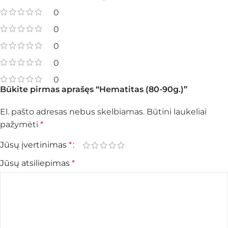
0
0
0
0
0
Būkite pirmas aprašęs “Hematitas (80-90g.)”
El. pašto adresas nebus skelbiamas.
Būtini laukeliai
pažymėti
*
Jūsų įvertinimas
*
Jūsų atsiliepimas
*