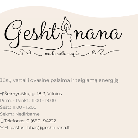
Jūsų vartai į dvasinę palaimą ir teigiamą energiją
Šeimyniškių g. 18-3, Vilnius
Pirm. - Penkt.: 11:00 - 19:00
Šešt.: 11:00 - 15:00
Sekm.: Nedirbame
Telefonas: 0 (690) 94222
El. paštas:
labas@geshtinana.lt