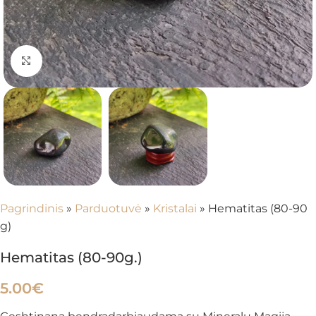
Spustelėkite, kad padidintumėte
Pagrindinis
»
Parduotuvė
»
Kristalai
»
Hematitas (80-90
g)
Hematitas (80-90g.)
5.00
€