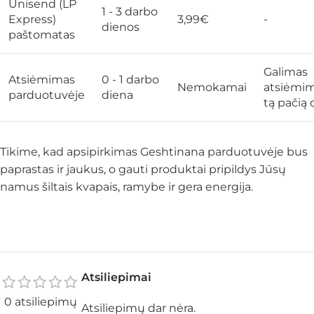
Unisend (LP
1 - 3 darbo
Express)
3,99€
-
dienos
paštomatas
Galimas
Atsiėmimas
0 - 1 darbo
Nemokamai
atsiėmi
parduotuvėje
diena
tą pačią 
Tikime, kad apsipirkimas Geshtinana parduotuvėje bus
paprastas ir jaukus, o gauti produktai pripildys Jūsų
namus šiltais kvapais, ramybe ir gera energija.
Atsiliepimai
0 atsiliepimų
Atsiliepimų dar nėra.