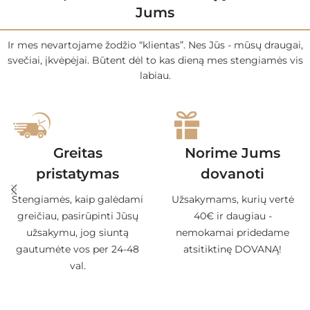
Jums
Ir mes nevartojame žodžio “klientas”. Nes Jūs - mūsų draugai,
svečiai, įkvėpėjai. Būtent dėl to kas dieną mes stengiamės vis
labiau.
Greitas
Norime Jums
pristatymas
dovanoti
Stengiamės, kaip galėdami
Užsakymams, kurių vertė
greičiau, pasirūpinti Jūsų
40€ ir daugiau -
užsakymu, jog siuntą
nemokamai pridedame
gautumėte vos per 24-48
atsitiktinę DOVANĄ!
val.