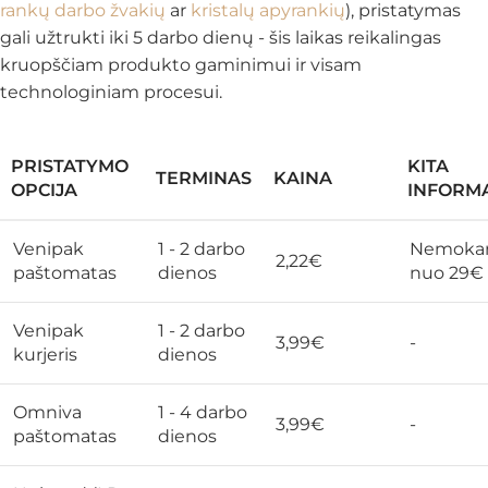
rankų darbo žvakių
ar
kristalų apyrankių
), pristatymas
gali užtrukti iki 5 darbo dienų - šis laikas reikalingas
kruopščiam produkto gaminimui ir visam
technologiniam procesui.
PRISTATYMO
KITA
TERMINAS
KAINA
OPCIJA
INFORMA
Venipak
1 - 2 darbo
Nemoka
2,22€
paštomatas
dienos
nuo 29€
Venipak
1 - 2 darbo
3,99€
-
kurjeris
dienos
Omniva
1 - 4 darbo
3,99€
-
paštomatas
dienos