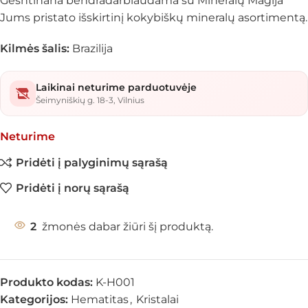
Geshtinana bendradarbiaudama su Mineralų Magija
Jums pristato išskirtinį kokybiškų mineralų asortimentą.
Kilmės šalis:
Brazilija
Laikinai neturime parduotuvėje
Šeimyniškių g. 18-3, Vilnius
Neturime
Pridėti į palyginimų sąrašą
Pridėti į norų sąrašą
2
žmonės dabar žiūri šį produktą.
Produkto kodas:
K-H001
Kategorijos:
Hematitas
,
Kristalai