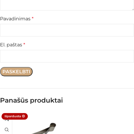
Pavadinimas
*
El. paštas
*
Panašūs produktai
Išparduota 😔