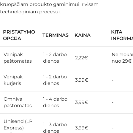
kruopščiam produkto gaminimui ir visam
technologiniam procesui.
PRISTATYMO
KITA
TERMINAS
KAINA
OPCIJA
INFORMA
Venipak
1 - 2 darbo
Nemoka
2,22€
paštomatas
dienos
nuo 29€
Venipak
1 - 2 darbo
3,99€
-
kurjeris
dienos
Omniva
1 - 4 darbo
3,99€
-
paštomatas
dienos
Unisend (LP
1 - 3 darbo
Express)
3,99€
-
dienos