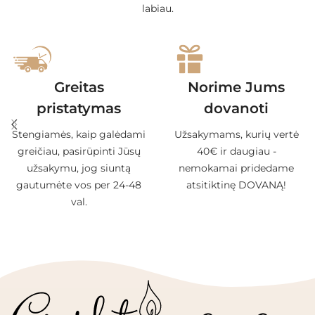
labiau.
Greitas
Norime Jums
pristatymas
dovanoti
Stengiamės, kaip galėdami
Užsakymams, kurių vertė
greičiau, pasirūpinti Jūsų
40€ ir daugiau -
užsakymu, jog siuntą
nemokamai pridedame
gautumėte vos per 24-48
atsitiktinę DOVANĄ!
val.