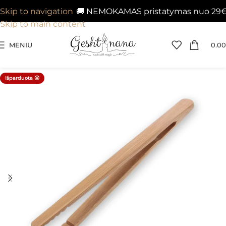
🚚 NEMOKAMAS pristatymas nuo 29€ į Ve
Skip to navigation
Skip to main content
MENIU
0.00
Išparduota 😔