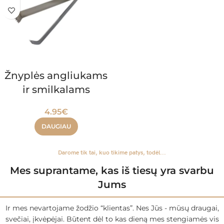
Žnyplės angliukams
ir smilkalams
4.95
€
DAUGIAU
Darome tik tai, kuo tikime patys, todėl...
Mes suprantame, kas iš tiesų yra svarbu
Jums
Ir mes nevartojame žodžio “klientas”. Nes Jūs - mūsų draugai,
svečiai, įkvėpėjai. Būtent dėl to kas dieną mes stengiamės vis