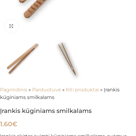
Spustelėkite, kad padidintumėte
Pagrindinis
»
Parduotuvė
»
Kiti produktai
»
Įrankis
kūginiams smilkalams
Įrankis kūginiams smilkalams
1.60
€