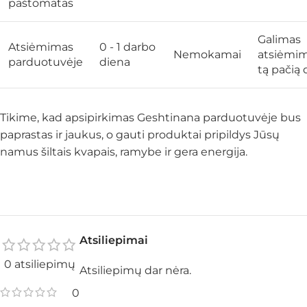
paštomatas
Galimas
Atsiėmimas
0 - 1 darbo
Nemokamai
atsiėmi
parduotuvėje
diena
tą pačią 
Tikime, kad apsipirkimas Geshtinana parduotuvėje bus
paprastas ir jaukus, o gauti produktai pripildys Jūsų
namus šiltais kvapais, ramybe ir gera energija.
Atsiliepimai
0 atsiliepimų
Atsiliepimų dar nėra.
0