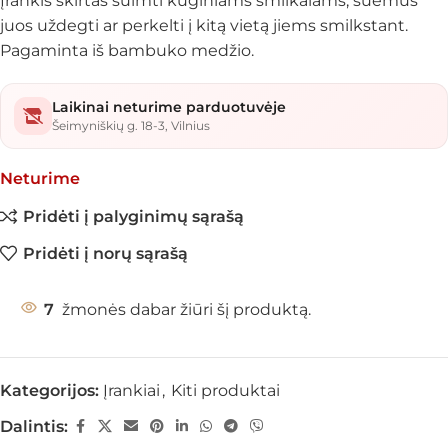
Įrankis skirtas suimti kūginiams smilkalams, suėmus
juos uždegti ar perkelti į kitą vietą jiems smilkstant.
Pagaminta iš bambuko medžio.
Laikinai neturime parduotuvėje
Šeimyniškių g. 18-3, Vilnius
Neturime
Pridėti į palyginimų sąrašą
Pridėti į norų sąrašą
7
žmonės dabar žiūri šį produktą.
Kategorijos:
Įrankiai
,
Kiti produktai
Dalintis: