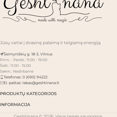
Jūsų vartai į dvasinę palaimą ir teigiamą energiją
Šeimyniškių g. 18-3, Vilnius
Pirm. - Penkt.: 11:00 - 19:00
Šešt.: 11:00 - 15:00
Sekm.: Nedirbame
Telefonas: 0 (690) 94222
El. paštas:
labas@geshtinana.lt
PRODUKTŲ KATEGORIJOS
INFORMACIJA
Geshtinana © 2026. Visos teisės saugomos.