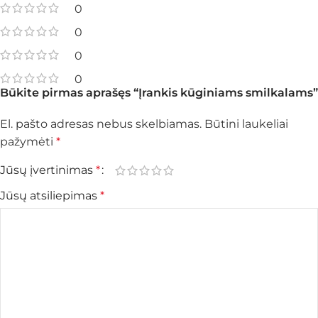
0
0
0
0
Būkite pirmas aprašęs “Įrankis kūginiams smilkalams”
El. pašto adresas nebus skelbiamas.
Būtini laukeliai
pažymėti
*
Jūsų įvertinimas
*
Jūsų atsiliepimas
*