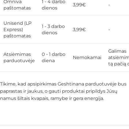
Omniva
1 - 4 darbo
3,99€
-
paštomatas
dienos
Unisend (LP
1 - 3 darbo
Express)
3,99€
-
dienos
paštomatas
Galimas
Atsiėmimas
0 - 1 darbo
Nemokamai
atsiėmi
parduotuvėje
diena
tą pačią 
Tikime, kad apsipirkimas Geshtinana parduotuvėje bus
paprastas ir jaukus, o gauti produktai pripildys Jūsų
namus šiltais kvapais, ramybe ir gera energija.