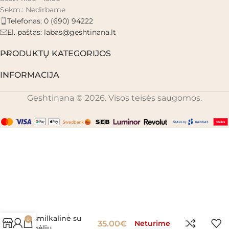
Sekm.: Nedirbame
Telefonas: 0 (690) 94222
El. paštas:
labas@geshtinana.lt
PRODUKTŲ KATEGORIJOS
INFORMACIJA
Geshtinana © 2026. Visos teisės saugomos.
Keramikinė
smilkalinė su
0
35.00
€
Neturime
gėlių