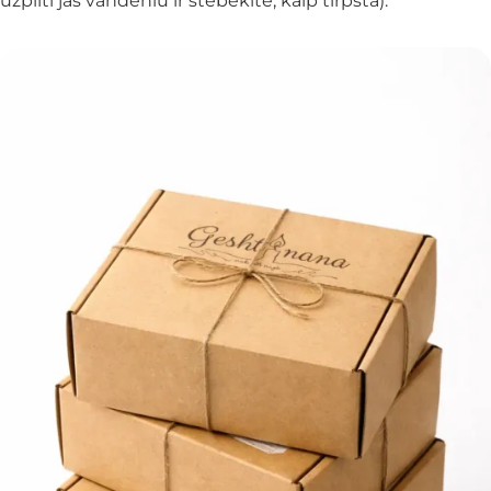
užpilti jas vandeniu ir stebėkite, kaip tirpsta).