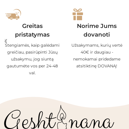
Greitas
Norime Jums
pristatymas
dovanoti
Stengiamės, kaip galėdami
Užsakymams, kurių vertė
greičiau, pasirūpinti Jūsų
40€ ir daugiau -
užsakymu, jog siuntą
nemokamai pridedame
gautumėte vos per 24-48
atsitiktinę DOVANĄ!
val.