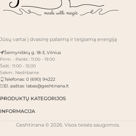
Jūsų vartai į dvasinę palaimą ir teigiamą energiją
Šeimyniškių g. 18-3, Vilnius
Pirm. - Penkt.: 11:00 - 19:00
Šešt.: 11:00 - 15:00
Sekm.: Nedirbame
Telefonas: 0 (690) 94222
El. paštas:
labas@geshtinana.lt
PRODUKTŲ KATEGORIJOS
INFORMACIJA
Geshtinana © 2026. Visos teisės saugomos.