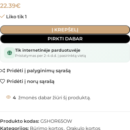
22.39
€
Liko tik 1
Į KREPŠELĮ
PIRKTI DABAR
Tik internetinėje parduotuvėje
Pristatymas per 2-4 d.d. į pasirinktą vietą
Pridėti į palyginimų sąrašą
Pridėti į norų sąrašą
4
žmonės dabar žiūri šį produktą.
Produkto kodas:
GSHOR65OW
Kategorijos:
Būrimo kortos
,
Orakulo kortos