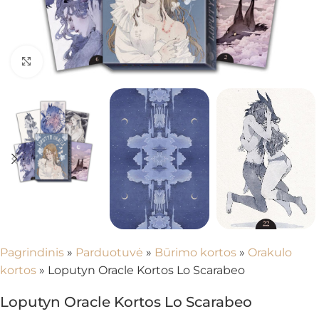
Spustelėkite, kad padidintumėte
Pagrindinis
»
Parduotuvė
»
Būrimo kortos
»
Orakulo
kortos
»
Loputyn Oracle Kortos Lo Scarabeo
Loputyn Oracle Kortos Lo Scarabeo