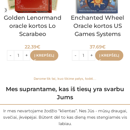
Golden Lenormand
Enchanted Wheel
oracle kortos Lo
Oracle kortos US
Scarabeo
Games Systems
22.39
€
37.69
€
Į KREPŠELĮ
Į KREPŠELĮ
Darome tik tai, kuo tikime patys, todėl...
Mes suprantame, kas iš tiesų yra svarbu
Jums
Ir mes nevartojame žodžio “klientas”. Nes Jūs - mūsų draugai,
svečiai, įkvėpėjai. Būtent dėl to kas dieną mes stengiamės vis
labiau.