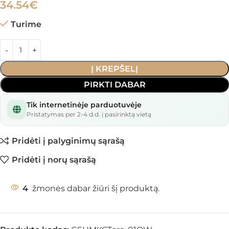
34.54
€
Turime
Į KREPŠELĮ
PIRKTI DABAR
Tik internetinėje parduotuvėje
Pristatymas per 2-4 d.d. į pasirinktą vietą
Pridėti į palyginimų sąrašą
Pridėti į norų sąrašą
4
žmonės dabar žiūri šį produktą.