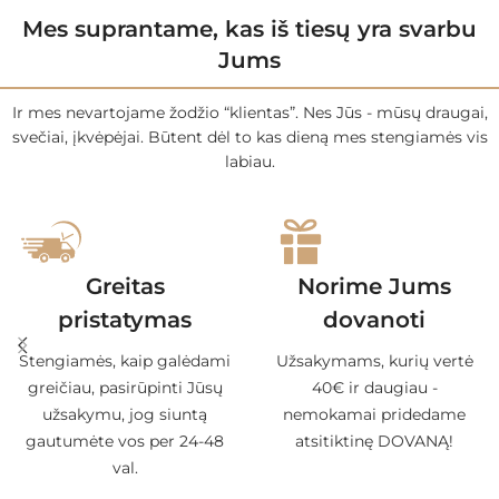
Mes suprantame, kas iš tiesų yra svarbu
Jums
Ir mes nevartojame žodžio “klientas”. Nes Jūs - mūsų draugai,
svečiai, įkvėpėjai. Būtent dėl to kas dieną mes stengiamės vis
labiau.
Greitas
Norime Jums
pristatymas
dovanoti
Stengiamės, kaip galėdami
Užsakymams, kurių vertė
greičiau, pasirūpinti Jūsų
40€ ir daugiau -
užsakymu, jog siuntą
nemokamai pridedame
gautumėte vos per 24-48
atsitiktinę DOVANĄ!
val.