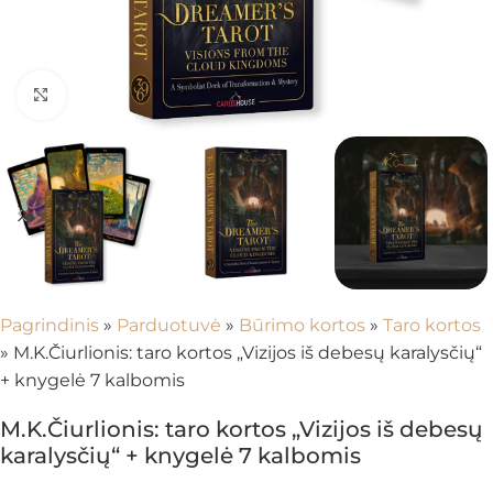
Spustelėkite, kad padidintumėte
Pagrindinis
»
Parduotuvė
»
Būrimo kortos
»
Taro kortos
»
M.K.Čiurlionis: taro kortos „Vizijos iš debesų karalysčių“
+ knygelė 7 kalbomis
M.K.Čiurlionis: taro kortos „Vizijos iš debesų
karalysčių“ + knygelė 7 kalbomis