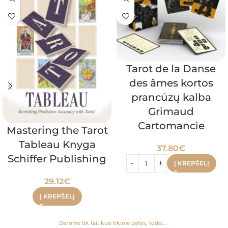
Tarot de la Danse
des âmes kortos
prancūzų kalba
Grimaud
Cartomancie
Mastering the Tarot
Tableau Knyga
37.80
€
Schiffer Publishing
Į KREPŠELĮ
29.12
€
Į KREPŠELĮ
Darome tik tai, kuo tikime patys, todėl...