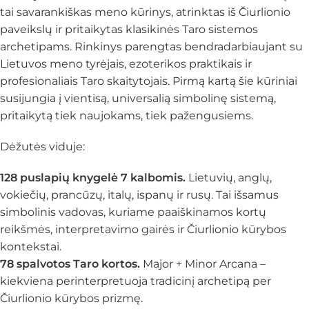
tai savarankiškas meno kūrinys, atrinktas iš Čiurlionio
paveikslų ir pritaikytas klasikinės Taro sistemos
archetipams. Rinkinys parengtas bendradarbiaujant su
Lietuvos meno tyrėjais, ezoterikos praktikais ir
profesionaliais Taro skaitytojais. Pirmą kartą šie kūriniai
susijungia į vientisą, universalią simbolinę sistemą,
pritaikytą tiek naujokams, tiek pažengusiems.
Dėžutės viduje:
128 puslapių knygelė 7 kalbomis.
Lietuvių, anglų,
vokiečių, prancūzų, italų, ispanų ir rusų. Tai išsamus
simbolinis vadovas, kuriame paaiškinamos kortų
reikšmės, interpretavimo gairės ir Čiurlionio kūrybos
kontekstai.
78 spalvotos Taro kortos.
Major + Minor Arcana –
kiekviena perinterpretuoja tradicinį archetipą per
Čiurlionio kūrybos prizmę.