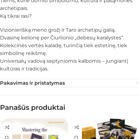
Tiems, kurie domisi simbolizmu, kultūra ir pasąmonės
archetipais.
Ką tikrai rasi?
Vizionierišką meno grožį ir Taro archetipų galią.
Dvasinę kelionę per Čiurlionio „debesų karalystes“.
Kolekcinės vertės kaladę, turinčią tiek estetinę, tiek
simbolinę reikšmę.
Universalų vadovą septyniomis kalbomis – jungiantį
kultūras ir tradicijas.
Pakavimas ir pristatymas
Panašūs produktai