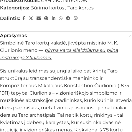
Produkto kodas:
GSHMKCTaro-01OW
Kategorijos:
Būrimo kortos
,
Taro kortos
Dalintis:
Aprašymas
Simbolinė Taro kortų kaladė, įkvėpta mistinio M. K.
Čiurlionio meno —
pirmą kartą išleidžiama su pilna
instrukcija 7 kalbomis.
Šis unikalus leidimas sujungia laiko patikrintą Taro
struktūrą su transcendentiška menininko ir
kompozitoriaus Mikalojaus Konstantino Čiurlionio (1875–
1911) tapyba. Čiurlionis – vizionieriškojo simbolizmo ir
muzikinės abstrakcijos pradininkas, kurio kūriniai atveria
duris į sapniškus, metafizinius pasaulius – jie natūraliai
dera su Taro archetipais. Tai ne tik kortų rinkinys – tai
kvietimas į debesų karalystes, kur susitinka dvasinė
intuicija ir vizionieriškas menas. Kiekviena iš 78 kortų –