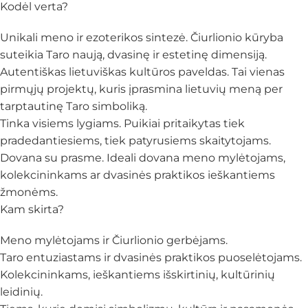
Kodėl verta?
Unikali meno ir ezoterikos sintezė. Čiurlionio kūryba
suteikia Taro naują, dvasinę ir estetinę dimensiją.
Autentiškas lietuviškas kultūros paveldas. Tai vienas
pirmųjų projektų, kuris įprasmina lietuvių meną per
tarptautinę Taro simboliką.
Tinka visiems lygiams. Puikiai pritaikytas tiek
pradedantiesiems, tiek patyrusiems skaitytojams.
Dovana su prasme. Ideali dovana meno mylėtojams,
kolekcininkams ar dvasinės praktikos ieškantiems
žmonėms.
Kam skirta?
Meno mylėtojams ir Čiurlionio gerbėjams.
Taro entuziastams ir dvasinės praktikos puoselėtojams.
Kolekcininkams, ieškantiems išskirtinių, kultūrinių
leidinių.