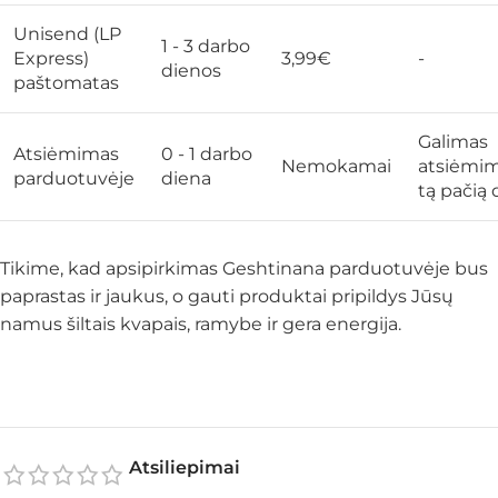
Unisend (LP
1 - 3 darbo
Express)
3,99€
-
dienos
paštomatas
Galimas
Atsiėmimas
0 - 1 darbo
Nemokamai
atsiėmi
parduotuvėje
diena
tą pačią 
Tikime, kad apsipirkimas Geshtinana parduotuvėje bus
paprastas ir jaukus, o gauti produktai pripildys Jūsų
namus šiltais kvapais, ramybe ir gera energija.
Atsiliepimai