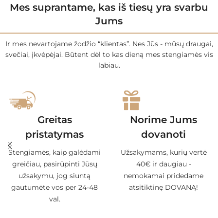
Mes suprantame, kas iš tiesų yra svarbu
Jums
Ir mes nevartojame žodžio “klientas”. Nes Jūs - mūsų draugai,
svečiai, įkvėpėjai. Būtent dėl to kas dieną mes stengiamės vis
labiau.
Greitas
Norime Jums
pristatymas
dovanoti
Stengiamės, kaip galėdami
Užsakymams, kurių vertė
greičiau, pasirūpinti Jūsų
40€ ir daugiau -
užsakymu, jog siuntą
nemokamai pridedame
gautumėte vos per 24-48
atsitiktinę DOVANĄ!
val.