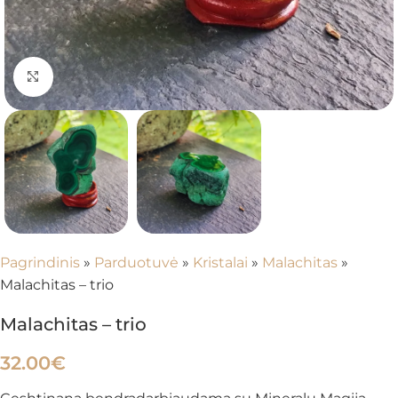
Spustelėkite, kad padidintumėte
Pagrindinis
»
Parduotuvė
»
Kristalai
»
Malachitas
»
Malachitas – trio
Malachitas – trio
32.00
€