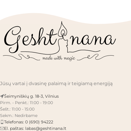
Jūsų vartai į dvasinę palaimą ir teigiamą energiją
Šeimyniškių g. 18-3, Vilnius
Pirm. - Penkt.: 11:00 - 19:00
Šešt.: 11:00 - 15:00
Sekm.: Nedirbame
Telefonas: 0 (690) 94222
El. paštas:
labas@geshtinana.lt