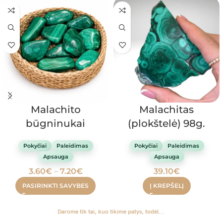
Malachito
Malachitas
būgninukai
(plokštelė) 98g.
Pokyčiai
Paleidimas
Pokyčiai
Paleidimas
Apsauga
Apsauga
3.60
€
–
7.20
€
39.10
€
PASIRINKTI SAVYBES
Į KREPŠELĮ
Darome tik tai, kuo tikime patys, todėl...