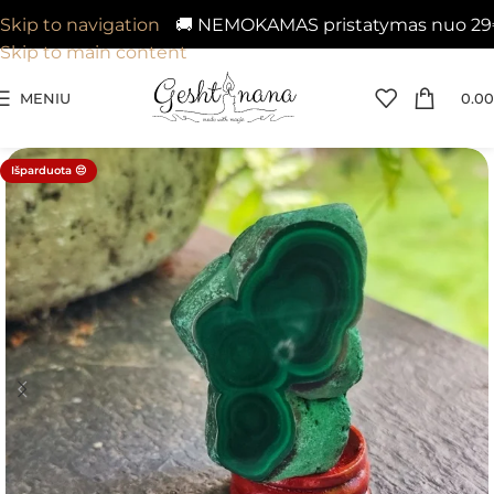
🚚 NEMOKAMAS pristatymas nuo 29€ į V
Skip to navigation
Skip to main content
MENIU
0.00
Išparduota 😔