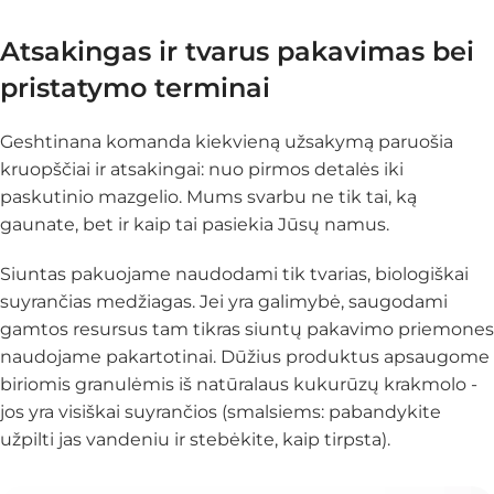
Atsakingas ir tvarus pakavimas bei
pristatymo terminai
Geshtinana komanda kiekvieną užsakymą paruošia
kruopščiai ir atsakingai: nuo pirmos detalės iki
paskutinio mazgelio. Mums svarbu ne tik tai, ką
gaunate, bet ir
kaip
tai pasiekia Jūsų namus.
Siuntas pakuojame naudodami tik tvarias, biologiškai
suyrančias medžiagas. Jei yra galimybė, saugodami
gamtos resursus tam tikras siuntų pakavimo priemones
naudojame pakartotinai. Dūžius produktus apsaugome
biriomis granulėmis iš natūralaus kukurūzų krakmolo -
jos yra visiškai suyrančios (smalsiems: pabandykite
užpilti jas vandeniu ir stebėkite, kaip tirpsta).