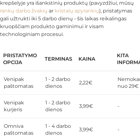
krepšelyje yra išankstinių produktų (pavyzdžiui, mūsų
rankų darbo žvakių
ar
kristalų apyrankių
), pristatymas
gali užtrukti iki 5 darbo dienų - šis laikas reikalingas
kruopščiam produkto gaminimui ir visam
technologiniam procesui.
PRISTATYMO
KITA
TERMINAS
KAINA
OPCIJA
INFORMA
Venipak
1 - 2 darbo
Nemoka
2,22€
paštomatas
dienos
nuo 29€
Venipak
1 - 2 darbo
3,99€
-
kurjeris
dienos
Omniva
1 - 4 darbo
3,99€
-
paštomatas
dienos