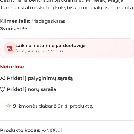
Geshtinana bendradarbiaudama su Mineralų Magija
Jums pristato išskirtinį kokybiškų mineralų asortimentą.
Kilmės šalis:
Madagaskaras
Svoris:
~136 g
Laikinai neturime parduotuvėje
Šeimyniškių g. 18-3, Vilnius
Neturime
Pridėti į palyginimų sąrašą
Pridėti į norų sąrašą
9
žmonės dabar žiūri šį produktą.
Produkto kodas:
K-M0001