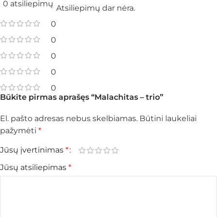
0 atsiliepimų
Atsiliepimų dar nėra.
0
0
0
0
0
Būkite pirmas aprašęs “Malachitas – trio”
El. pašto adresas nebus skelbiamas.
Būtini laukeliai
pažymėti
*
Jūsų įvertinimas
*
Jūsų atsiliepimas
*