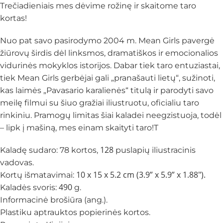
Trečiadieniais mes dėvime rožinę ir skaitome taro
kortas!
Nuo pat savo pasirodymo 2004 m. Mean Girls pavergė
žiūrovų širdis dėl linksmos, dramatiškos ir emocionalios
vidurinės mokyklos istorijos. Dabar tiek taro entuziastai,
tiek Mean Girls gerbėjai gali „pranašauti lietų“, sužinoti,
kas laimės „Pavasario karalienės“ titulą ir parodyti savo
meilę filmui su šiuo gražiai iliustruotu, oficialiu taro
rinkiniu. Pramogų limitas šiai kaladei neegzistuoja, todėl
– lipk į mašiną, mes einam skaityti taro!T
128
Kaladę sudaro: 78 kortos,
puslapių iliustracinis
vadovas.
10 x 15 x 5.2 cm (3.9” x 5.9” x 1.88″).
Kortų išmatavimai:
490
Kaladės svoris:
g.
Informacinė brošiūra (ang.).
Plastiku aptrauktos popierinės kortos.