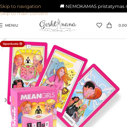
🚚 NEMOKAMAS pristatymas nuo
Skip to navigation
Skip to main content
MENIU
0.00
Išparduota 😔