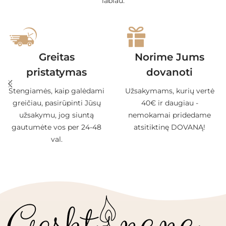
labiau.
Greitas
Norime Jums
pristatymas
dovanoti
Stengiamės, kaip galėdami
Užsakymams, kurių vertė
greičiau, pasirūpinti Jūsų
40€ ir daugiau -
užsakymu, jog siuntą
nemokamai pridedame
gautumėte vos per 24-48
atsitiktinę DOVANĄ!
val.