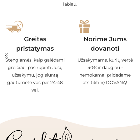
labiau.
Greitas
Norime Jums
pristatymas
dovanoti
Stengiamės, kaip galėdami
Užsakymams, kurių vertė
greičiau, pasirūpinti Jūsų
40€ ir daugiau -
užsakymu, jog siuntą
nemokamai pridedame
gautumėte vos per 24-48
atsitiktinę DOVANĄ!
val.