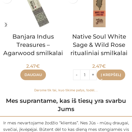
Banjara Indus
Native Soul White
Treasures –
Sage & Wild Rose
Agarwood smilkalai
ritualiniai smilkalai
2.47
€
2.47
€
DAUGIAU
Į KREPŠELĮ
Darome tik tai, kuo tikime patys, todėl...
Mes suprantame, kas iš tiesų yra svarbu
Jums
Ir mes nevartojame žodžio “klientas”. Nes Jūs - mūsų draugai,
svečiai, įkvėpėjai. Būtent dėl to kas dieną mes stengiamės vis