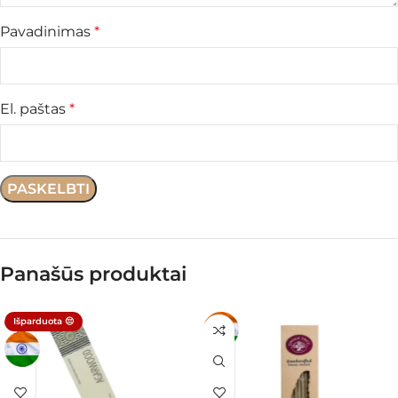
Pavadinimas
*
El. paštas
*
Panašūs produktai
Išparduota 😔