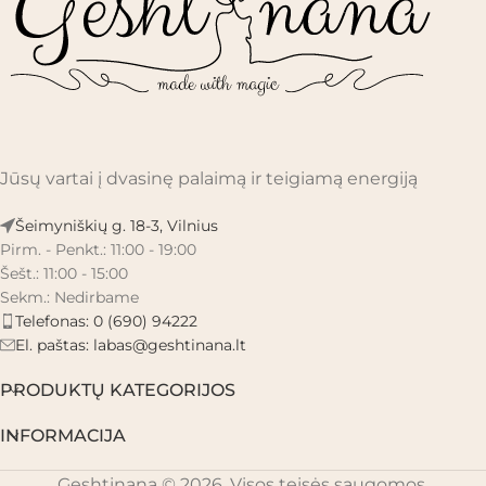
Jūsų vartai į dvasinę palaimą ir teigiamą energiją
Šeimyniškių g. 18-3, Vilnius
Pirm. - Penkt.: 11:00 - 19:00
Šešt.: 11:00 - 15:00
Sekm.: Nedirbame
Telefonas: 0 (690) 94222
El. paštas:
labas@geshtinana.lt
PRODUKTŲ KATEGORIJOS
INFORMACIJA
Geshtinana © 2026. Visos teisės saugomos.