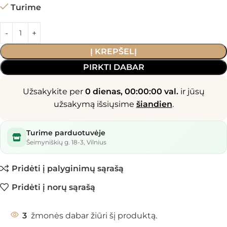
Turime
Į KREPŠELĮ
PIRKTI DABAR
Užsakykite per
0 dienas, 00:00:00 val.
ir jūsų
užsakymą išsiųsime
šiandien
.
Turime parduotuvėje
Šeimyniškių g. 18-3, Vilnius
Pridėti į palyginimų sąrašą
Pridėti į norų sąrašą
3
žmonės dabar žiūri šį produktą.