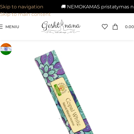
🚚 NEMOKAMAS pristatymas nuo 
Skip to navigation
Skip to main content
MENIU
0.00