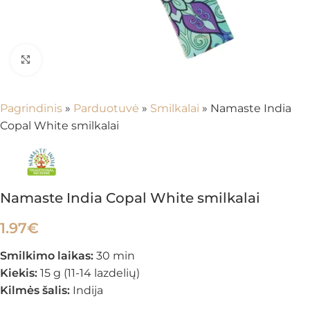
Spustelėkite, kad padidintumėte
Pagrindinis
»
Parduotuvė
»
Smilkalai
»
Namaste India
Copal White smilkalai
Namaste India Copal White smilkalai
1.97
€
Smilkimo laikas:
30 min
Kiekis:
15 g (11-14 lazdelių)
Kilmės šalis:
Indija