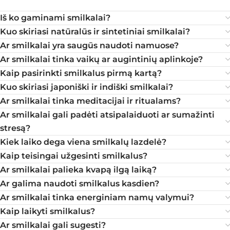
Iš ko gaminami smilkalai?
Kuo skiriasi natūralūs ir sintetiniai smilkalai?
Ar smilkalai yra saugūs naudoti namuose?
Ar smilkalai tinka vaikų ar augintinių aplinkoje?
Kaip pasirinkti smilkalus pirmą kartą?
Kuo skiriasi japoniški ir indiški smilkalai?
Ar smilkalai tinka meditacijai ir ritualams?
Ar smilkalai gali padėti atsipalaiduoti ar sumažinti
stresą?
Kiek laiko dega viena smilkalų lazdelė?
Kaip teisingai užgesinti smilkalus?
Ar smilkalai palieka kvapą ilgą laiką?
Ar galima naudoti smilkalus kasdien?
Ar smilkalai tinka energiniam namų valymui?
Kaip laikyti smilkalus?
Ar smilkalai gali sugesti?