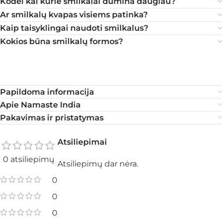
Kodėl kai kurie smilkalai dūmina daugiau?
Ar smilkalų kvapas visiems patinka?
Kaip taisyklingai naudoti smilkalus?
Kokios būna smilkalų formos?
Papildoma informacija
Apie Namaste India
Pakavimas ir pristatymas
Atsiliepimai
0 atsiliepimų
Atsiliepimų dar nėra.
0
0
0