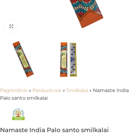
Spustelėkite, kad padidintumėte
Pagrindinis
»
Parduotuvė
»
Smilkalai
»
Namaste India
Palo santo smilkalai
Namaste India Palo santo smilkalai