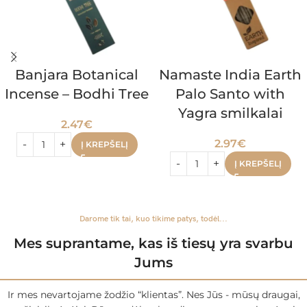
Banjara Botanical
Namaste India Earth
Incense – Bodhi Tree
Palo Santo with
Yagra smilkalai
2.47
€
2.97
€
Į KREPŠELĮ
Į KREPŠELĮ
Darome tik tai, kuo tikime patys, todėl...
Mes suprantame, kas iš tiesų yra svarbu
Jums
Ir mes nevartojame žodžio “klientas”. Nes Jūs - mūsų draugai,