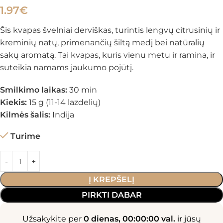
1.97
€
Šis kvapas švelniai derviškas, turintis lengvų citrusinių ir
kreminių natų, primenančių šiltą medį bei natūralių
sakų aromatą. Tai kvapas, kuris vienu metu ir ramina, ir
suteikia namams jaukumo pojūtį.
Smilkimo laikas:
30 min
Kiekis:
15 g (11-14 lazdelių)
Kilmės šalis:
Indija
Turime
Į KREPŠELĮ
PIRKTI DABAR
Užsakykite per
0 dienas, 00:00:00 val.
ir jūsų