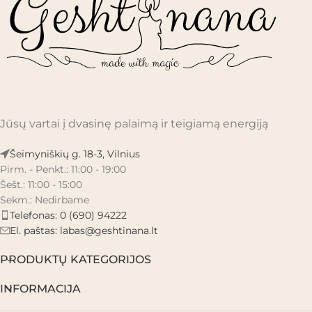
Jūsų vartai į dvasinę palaimą ir teigiamą energiją
Šeimyniškių g. 18-3, Vilnius
Pirm. - Penkt.: 11:00 - 19:00
Šešt.: 11:00 - 15:00
Sekm.: Nedirbame
Telefonas: 0 (690) 94222
El. paštas:
labas@geshtinana.lt
PRODUKTŲ KATEGORIJOS
INFORMACIJA