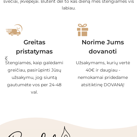
svečiai, įkvėpėjai. Būtent dėl to kas dieną mes stengiamės vis
labiau.
Greitas
Norime Jums
pristatymas
dovanoti
Stengiamės, kaip galėdami
Užsakymams, kurių vertė
greičiau, pasirūpinti Jūsų
40€ ir daugiau -
užsakymu, jog siuntą
nemokamai pridedame
gautumėte vos per 24-48
atsitiktinę DOVANĄ!
val.