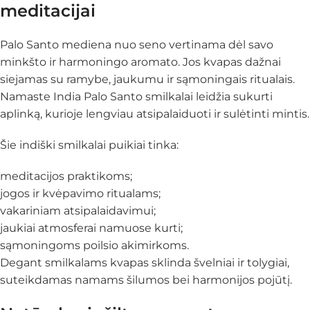
meditacijai
Palo Santo mediena nuo seno vertinama dėl savo
minkšto ir harmoningo aromato. Jos kvapas dažnai
siejamas su ramybe, jaukumu ir sąmoningais ritualais.
Namaste India Palo Santo smilkalai leidžia sukurti
aplinką, kurioje lengviau atsipalaiduoti ir sulėtinti mintis.
Šie indiški smilkalai puikiai tinka:
meditacijos praktikoms;
jogos ir kvėpavimo ritualams;
vakariniam atsipalaidavimui;
jaukiai atmosferai namuose kurti;
sąmoningoms poilsio akimirkoms.
Degant smilkalams kvapas sklinda švelniai ir tolygiai,
suteikdamas namams šilumos bei harmonijos pojūtį.