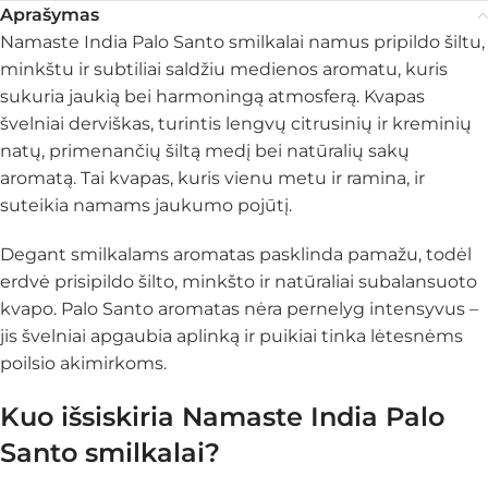
Aprašymas
Namaste India Palo Santo smilkalai namus pripildo šiltu,
minkštu ir subtiliai saldžiu medienos aromatu, kuris
sukuria jaukią bei harmoningą atmosferą. Kvapas
švelniai derviškas, turintis lengvų citrusinių ir kreminių
natų, primenančių šiltą medį bei natūralių sakų
aromatą. Tai kvapas, kuris vienu metu ir ramina, ir
suteikia namams jaukumo pojūtį.
Degant smilkalams aromatas pasklinda pamažu, todėl
erdvė prisipildo šilto, minkšto ir natūraliai subalansuoto
kvapo. Palo Santo aromatas nėra pernelyg intensyvus –
jis švelniai apgaubia aplinką ir puikiai tinka lėtesnėms
poilsio akimirkoms.
Kuo išsiskiria Namaste India Palo
Santo smilkalai?