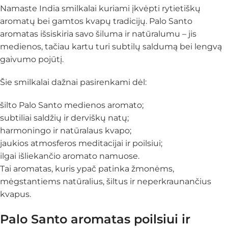
Namaste India smilkalai kuriami įkvėpti rytietiškų
aromatų bei gamtos kvapų tradicijų. Palo Santo
aromatas išsiskiria savo šiluma ir natūralumu – jis
medienos, tačiau kartu turi subtilų saldumą bei lengvą
gaivumo pojūtį.
Šie smilkalai dažnai pasirenkami dėl:
šilto Palo Santo medienos aromato;
subtiliai saldžių ir derviškų natų;
harmoningo ir natūralaus kvapo;
jaukios atmosferos meditacijai ir poilsiui;
ilgai išliekančio aromato namuose.
Tai aromatas, kuris ypač patinka žmonėms,
mėgstantiems natūralius, šiltus ir neperkraunančius
kvapus.
Palo Santo aromatas poilsiui ir