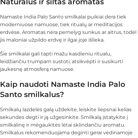
Natūralus ir šiltas aromatas
Namaste India Palo Santo smilkalai puikiai dera tiek
moderniuose namuose, tiek ritualų ar meditacijos
erdvėse. Aromatas nėra pernelyg sunkus ar aitrus, todėl
jis maloniai užpildo erdvę ir ilgai joje išlieka.
Šie smilkalai gali tapti mažu kasdieniu ritualu,
leidžiančiu trumpam sustoti, atsikvėpti ir susikurti
jaukesnę atmosferą namuose.
Kaip naudoti Namaste India Palo
Santo smilkalus?
Smilkalų lazdelės galą uždekite, leiskite liepsnai kelias
sekundes degti ir ją užgesinkite. Smilkalą įstatykite į
smilkalinę ir mėgaukitės lėtai sklindančiu aromatu.
Smilkalus rekomenduojama deginti gerai vėdinamoje