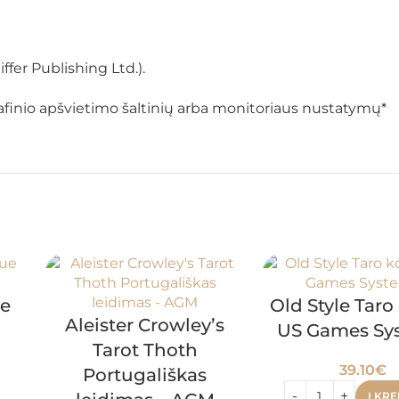
fer Publishing Ltd.).
ografinio apšvietimo šaltinių arba monitoriaus nustatymų*
te
Old Style Taro
Aleister Crowley’s
US Games Sy
Tarot Thoth
39.10
€
Portugališkas
Į KRE