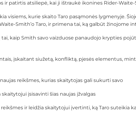
 ir patirtis atsiliepė, kai ji ištraukė ikonines Rider-Wait
kia visiems, kurie skaito Taro pasąmonės lygmenyje. Šioje įž
Waite-Smith’o Taro, ir primena tai, ką galbūt žinojome i
 tai, kaip Smith savo vaizduose panaudojo krypties pojūtį
ais, įskaitant siužetą, konfliktą, pjesės elementus, mint
 naujas reikšmes, kurias skaitytojas gali sukurti savo
aitytojui įsisavinti šias naujas įžvalgas
reikšmes ir leidžia skaitytojui įvertinti, ką Taro suteikia 