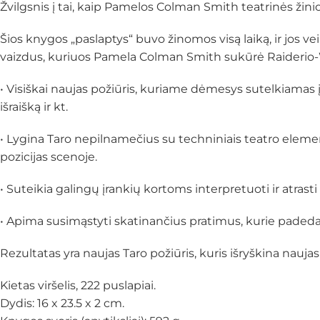
Žvilgsnis į tai, kaip Pamelos Colman Smith teatrinės žinios
Šios knygos „paslaptys“ buvo žinomos visą laiką, ir jos vei
vaizdus, ​​kuriuos Pamela Colman Smith sukūrė Raiderio-
• Visiškai naujas požiūris, kuriame dėmesys sutelkiamas į
išraišką ir kt.
• Lygina Taro nepilnamečius su techniniais teatro element
pozicijas scenoje.
• Suteikia galingų įrankių kortoms interpretuoti ir atrasti
• Apima susimąstyti skatinančius pratimus, kurie padeda sk
Rezultatas yra naujas Taro požiūris, kuris išryškina naujas 
Kietas viršelis, 222 puslapiai.
Dydis: 16 x 23.5 x 2 cm.