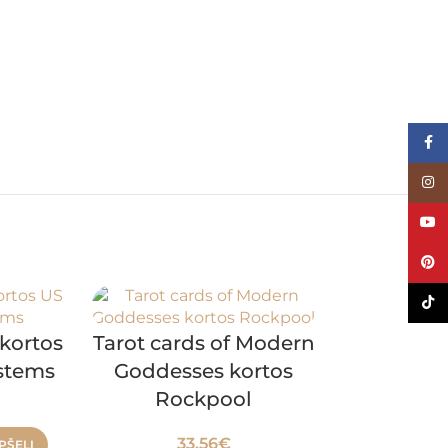
Face
Inst
YouT
Pinte
TikTo
 kortos
Tarot cards of Modern
stems
Goddesses kortos
Rockpool
33.56
€
PŠELĮ