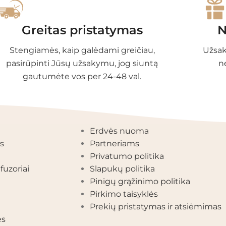
Greitas pristatymas
N
Stengiamės, kaip galėdami greičiau,
Užsak
pasirūpinti Jūsų užsakymu, jog siuntą
n
gautumėte vos per 24-48 val.
EGORIJOS
INFORMACIJA
Erdvės nuoma
s
Partneriams
Privatumo politika
fuzoriai
Slapukų politika
Pinigų grąžinimo politika
Pirkimo taisyklės
Prekių pristatymas ir atsiėmimas
ės