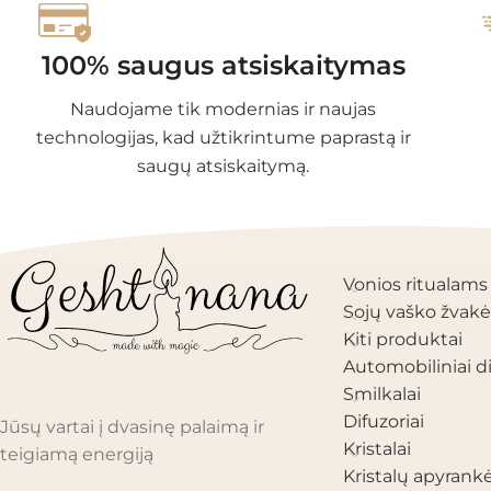
100% saugus atsiskaitymas
Naudojame tik modernias ir naujas
technologijas, kad užtikrintume paprastą ir
saugų atsiskaitymą.
PRODUKTŲ KAT
Vonios ritualams
Sojų vaško žvakė
Kiti produktai
Automobiliniai di
Smilkalai
Difuzoriai
Jūsų vartai į dvasinę palaimą ir
Kristalai
teigiamą energiją
Kristalų apyrank