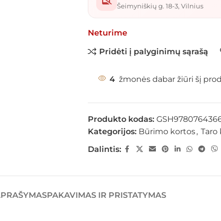
Šeimyniškių g. 18-3, Vilnius
Neturime
Pridėti į palyginimų sąrašą
4
žmonės dabar žiūri šį pro
Produkto kodas:
GSH978076436
Kategorijos:
Būrimo kortos
,
Taro 
Dalintis:
APRAŠYMAS
PAKAVIMAS IR PRISTATYMAS