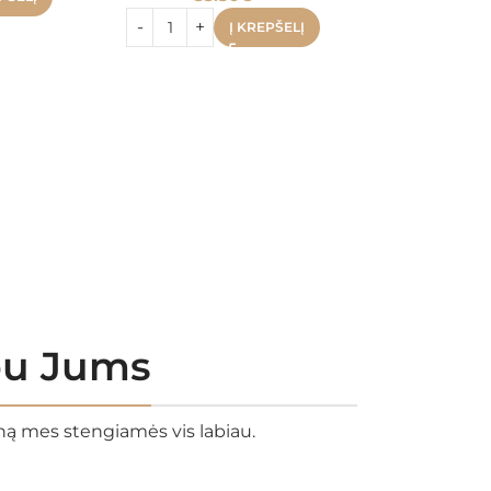
Į KREPŠELĮ
Ae Wait
Premium E
Kort
17.
rbu Jums
eną mes stengiamės vis labiau.