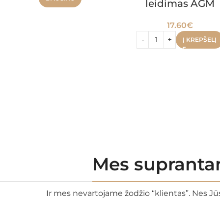
leidimas AGM
17.60
€
Į KREPŠELĮ
Mes suprantam
Ir mes nevartojame žodžio “klientas”. Nes Jūs