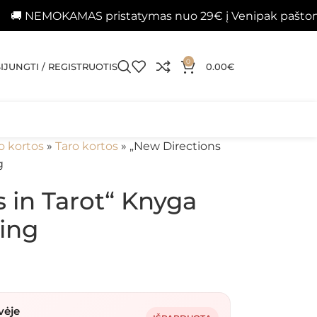
OKAMAS pristatymas nuo 29€ į Venipak paštomatus 📦
0
SIJUNGTI / REGISTRUOTIS
0.00
€
o kortos
»
Taro kortos
»
„New Directions
g
 in Tarot“ Knyga
hing
vėje