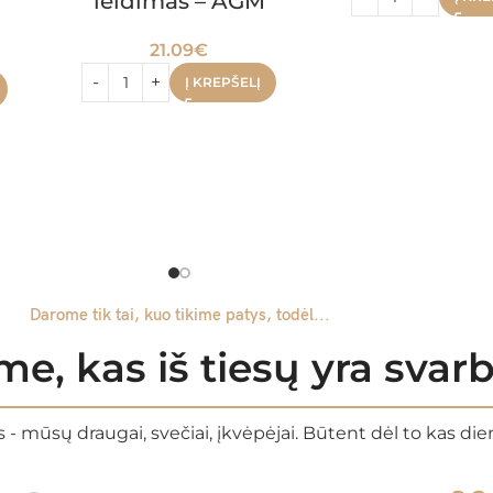
leidimas – AGM
21.09
€
Į KREPŠELĮ
Darome tik tai, kuo tikime patys, todėl...
e, kas iš tiesų yra sva
 - mūsų draugai, svečiai, įkvėpėjai. Būtent dėl to kas di