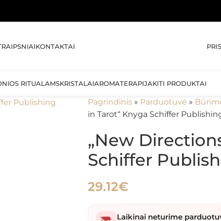
🚚 NEM
PRI
TRAIPSNIAI
KONTAKTAI
ONIOS RITUALAMS
KRISTALAI
AROMATERAPIJA
KITI PRODUKTAI
Pagrindinis
»
Parduotuvė
»
Būrim
in Tarot“ Knyga Schiffer Publishin
„New Directions
Schiffer Publis
29.12
€
Laikinai neturime parduotu