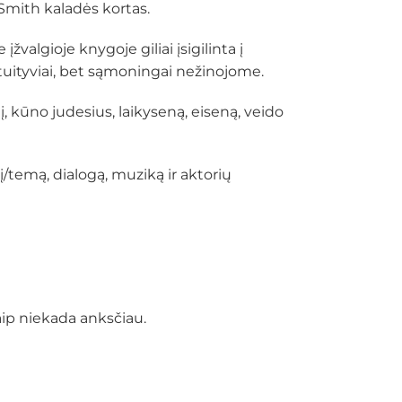
e-Smith kaladės kortas.
valgioje knygoje giliai įsigilinta į
ntuityviai, bet sąmoningai nežinojome.
, kūno judesius, laikyseną, eiseną, veido
į/temą, dialogą, muziką ir aktorių
kaip niekada anksčiau.