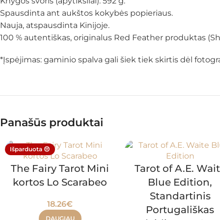
Knygos svoris (apytiksliai): 592 g.
Spausdinta ant aukštos kokybės popieriaus.
Nauja, atspausdinta Kinijoje.
100 % autentiškas, originalus Red Feather produktas (Shif
*Įspėjimas: gaminio spalva gali šiek tiek skirtis dėl fot
Panašūs produktai
Išparduota 😔
The Fairy Tarot Mini
Tarot of A.E. Wai
kortos Lo Scarabeo
Blue Edition,
Standartinis
18.26
€
Portugališkas
DAUGIAU