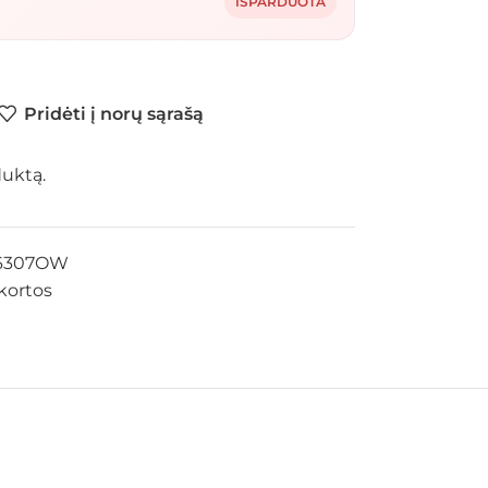
IŠPARDUOTA
Pridėti į norų sąrašą
duktą.
6307OW
kortos