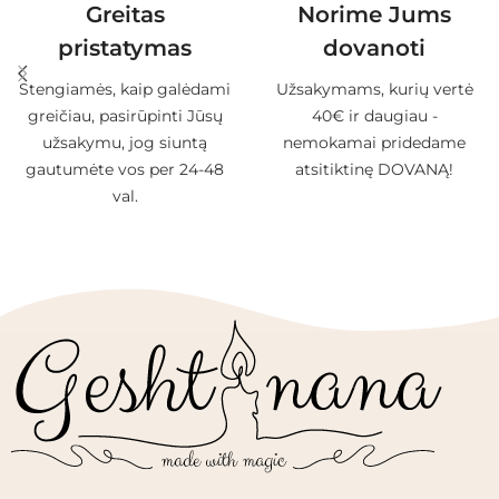
Greitas
Norime Jums
pristatymas
dovanoti
Stengiamės, kaip galėdami
Užsakymams, kurių vertė
greičiau, pasirūpinti Jūsų
40€ ir daugiau -
užsakymu, jog siuntą
nemokamai pridedame
gautumėte vos per 24-48
atsitiktinę DOVANĄ!
val.