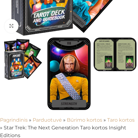
Spustelėkite, kad padidintumėte
Pagrindinis
»
Parduotuvė
»
Būrimo kortos
»
Taro kortos
»
Star Trek: The Next Generation Taro kortos Insight
Editions