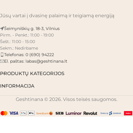
Jūsų vartai į dvasinę palaimą ir teigiamą energiją
Šeimyniškių g. 18-3, Vilnius
Pirm. - Penkt.: 11:00 - 19:00
Šešt.: 11:00 - 15:00
Sekm.: Nedirbame
Telefonas: 0 (690) 94222
El. paštas:
labas@geshtinana.lt
PRODUKTŲ KATEGORIJOS
INFORMACIJA
Geshtinana © 2026. Visos teisės saugomos.