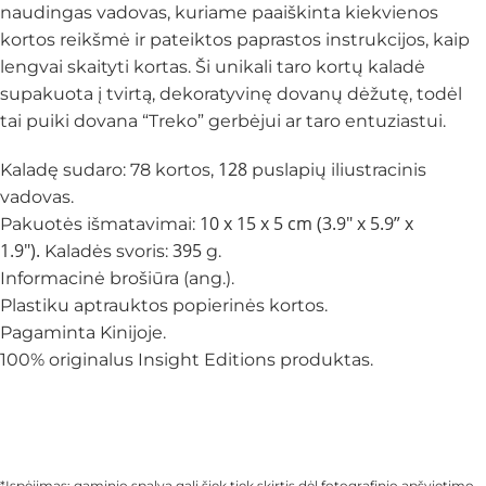
naudingas vadovas, kuriame paaiškinta kiekvienos
kortos reikšmė ir pateiktos paprastos instrukcijos, kaip
lengvai skaityti kortas. Ši unikali taro kortų kaladė
supakuota į tvirtą, dekoratyvinę dovanų dėžutę, todėl
tai puiki dovana “Treko” gerbėjui ar taro entuziastui.
128
Kaladę sudaro: 78 kortos,
puslapių iliustracinis
vadovas.
10 x 15 x 5 cm (3.9″ x 5.9” x
Pakuotės išmatavimai:
1.9″).
395
Kaladės svoris:
g.
Informacinė brošiūra (ang.).
Plastiku aptrauktos popierinės kortos.
Pagaminta Kinijoje.
100% originalus Insight Editions produktas.
*Įspėjimas: gaminio spalva gali šiek tiek skirtis dėl fotografinio apšvietimo