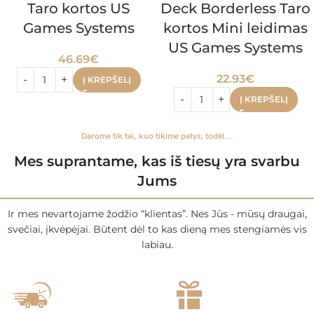
Taro kortos US
Deck Borderless Taro
Games Systems
kortos Mini leidimas
US Games Systems
46.69
€
22.93
€
Į KREPŠELĮ
Į KREPŠELĮ
Darome tik tai, kuo tikime patys, todėl...
Mes suprantame, kas iš tiesų yra svarbu
Jums
Ir mes nevartojame žodžio “klientas”. Nes Jūs - mūsų draugai,
svečiai, įkvėpėjai. Būtent dėl to kas dieną mes stengiamės vis
labiau.