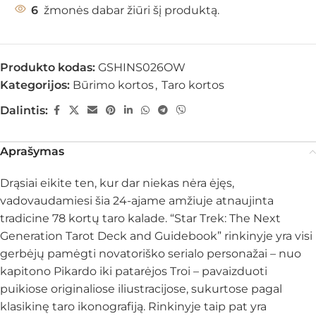
6
žmonės dabar žiūri šį produktą.
Produkto kodas:
GSHINS026OW
Kategorijos:
Būrimo kortos
,
Taro kortos
Dalintis:
Aprašymas
Drąsiai eikite ten, kur dar niekas nėra ėjęs,
vadovaudamiesi šia 24-ajame amžiuje atnaujinta
tradicine 78 kortų taro kalade. “Star Trek: The Next
Generation Tarot Deck and Guidebook” rinkinyje yra visi
gerbėjų pamėgti novatoriško serialo personažai – nuo
kapitono Pikardo iki patarėjos Troi – pavaizduoti
puikiose originaliose iliustracijose, sukurtose pagal
klasikinę taro ikonografiją. Rinkinyje taip pat yra