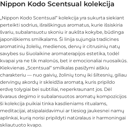
Nippon Kodo Scentsual kolekcija
„Nippon Kodo Scentsual“ kolekcija yra sukurta siekiant
perteikti sodrius, išraiškingus aromatus, kurie išsiskiria
švariu, subalansuotu skoniu ir aukšta kokybe, būdinga
japoniškiems smilkalams. Ši linija sujungia tradicines
aromatinių žolelių, medienos, dervų ir citrusinių natų
savybes su šiuolaikine aromaterapijos estetika, todėl
kvapai yra ne tik malonūs, bet ir emocionaliai nuosaikūs.
Kiekvienas „Scentsual“ smilkalas pasižymi aiškiu
charakteriu — nuo gaivių, žolinių tonų iki šiltesnių, giliau
dervingų akordų ir skleidžia aromatą, kuris pripildo
erdvę tolygiai bei subtiliai, neperkraunant jos. Dėl
švaraus degimo ir subalansuotos aromatų kompozicijos
ši kolekcija puikiai tinka kasdieniams ritualams,
meditacijai, atsipalaidavimui ar tiesiog jaukesnei namų
aplinkai, kurią norisi pripildyti natūralaus ir harmoningai
skliautuoto kvapo.