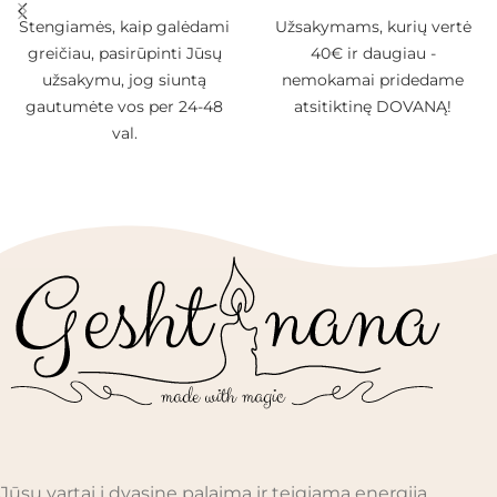
Stengiamės, kaip galėdami
Užsakymams, kurių vertė
greičiau, pasirūpinti Jūsų
40€ ir daugiau -
užsakymu, jog siuntą
nemokamai pridedame
gautumėte vos per 24-48
atsitiktinę DOVANĄ!
val.
Jūsų vartai į dvasinę palaimą ir teigiamą energiją