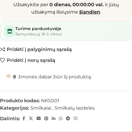
Užsakykite per
0 dienas, 00:00:00 val.
ir jūsų
užsakymą išsiųsime
šiandien
.
Turime parduotuvėje
Šeimyniškių g. 18-3, Vilnius
Pridėti į palyginimų sąrašą
Pridėti į norų sąrašą
8
žmonės dabar žiūri šį produktą.
Produkto kodas:
NKS001
Kategorijos:
Smilkalai
,
Smilkalų lazdelės
Dalintis: