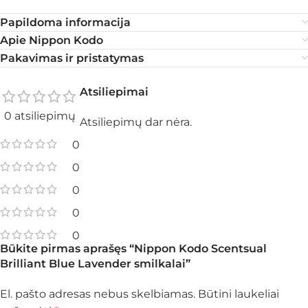
Papildoma informacija
Apie Nippon Kodo
Pakavimas ir pristatymas
Atsiliepimai
0 atsiliepimų
Atsiliepimų dar nėra.
0
0
0
0
0
Būkite pirmas aprašęs “Nippon Kodo Scentsual
Brilliant Blue Lavender smilkalai”
El. pašto adresas nebus skelbiamas.
Būtini laukeliai