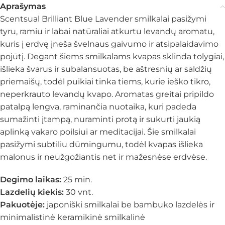
Aprašymas
Scentsual Brilliant Blue Lavender smilkalai pasižymi
tyru, ramiu ir labai natūraliai atkurtu levandų aromatu,
kuris į erdvę įneša švelnaus gaivumo ir atsipalaidavimo
pojūtį. Degant šiems smilkalams kvapas sklinda tolygiai,
išlieka švarus ir subalansuotas, be aštresnių ar saldžių
priemaišų, todėl puikiai tinka tiems, kurie ieško tikro,
neperkrauto levandų kvapo. Aromatas greitai pripildo
patalpą lengva, raminančia nuotaika, kuri padeda
sumažinti įtampą, nuraminti protą ir sukurti jaukią
aplinką vakaro poilsiui ar meditacijai. Šie smilkalai
pasižymi subtiliu dūmingumu, todėl kvapas išlieka
malonus ir neužgožiantis net ir mažesnėse erdvėse.
Degimo laikas:
25 min.
Lazdelių kiekis:
30 vnt.
Pakuotėje:
japoniški smilkalai be bambuko lazdelės ir
minimalistinė keramikinė smilkalinė