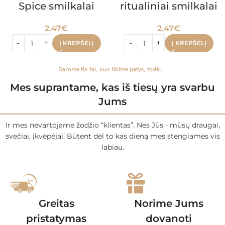
Spice smilkalai
ritualiniai smilkalai
2.47
€
2.47
€
Į KREPŠELĮ
Į KREPŠELĮ
Darome tik tai, kuo tikime patys, todėl...
Mes suprantame, kas iš tiesų yra svarbu
Jums
Ir mes nevartojame žodžio “klientas”. Nes Jūs - mūsų draugai,
svečiai, įkvėpėjai. Būtent dėl to kas dieną mes stengiamės vis
labiau.
Greitas
Norime Jums
pristatymas
dovanoti