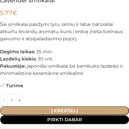
Lavender smilkalai
5.77
€
Šie smilkalai pasižymi tyru, ramiu ir labai natūraliai
atkurtu levandų aromatu, kuris į erdvę įneša švelnaus
gaivumo ir atsipalaidavimo pojūtį.
Degimo laikas:
25 min.
Lazdelių kiekis:
30 vnt.
Pakuotėje:
japoniški smilkalai be bambuko lazdelės ir
minimalistinė keramikinė smilkalinė
Turime
Į KREPŠELĮ
PIRKTI DABAR