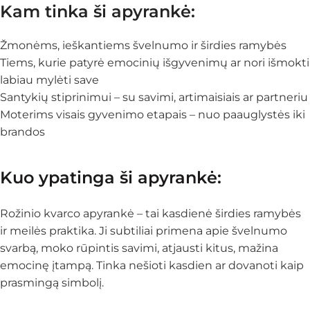
Kam tinka ši apyrankė:
Žmonėms, ieškantiems švelnumo ir širdies ramybės
Tiems, kurie patyrė emocinių išgyvenimų ar nori išmokti
labiau mylėti save
Santykių stiprinimui – su savimi, artimaisiais ar partneriu
Moterims visais gyvenimo etapais – nuo paauglystės iki
brandos
Kuo ypatinga ši apyrankė:
Rožinio kvarco apyrankė – tai kasdienė širdies ramybės
ir meilės praktika. Ji subtiliai primena apie švelnumo
svarbą, moko rūpintis savimi, atjausti kitus, mažina
emocinę įtampą. Tinka nešioti kasdien ar dovanoti kaip
prasmingą simbolį.