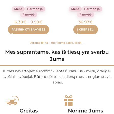
Meilė
Harmonija
Meilė
Harmonija
Ramybė
Ramybė
6.30
€
–
9.50
€
36.97
€
PASIRINKTI SAVYBES
Į KREPŠELĮ
Darome tik tai, kuo tikime patys, todėl...
Mes suprantame, kas iš tiesų yra svarbu
Jums
Ir mes nevartojame žodžio “klientas”. Nes Jūs - mūsų draugai,
svečiai, įkvėpėjai. Būtent dėl to kas dieną mes stengiamės vis
labiau.
Greitas
Norime Jums