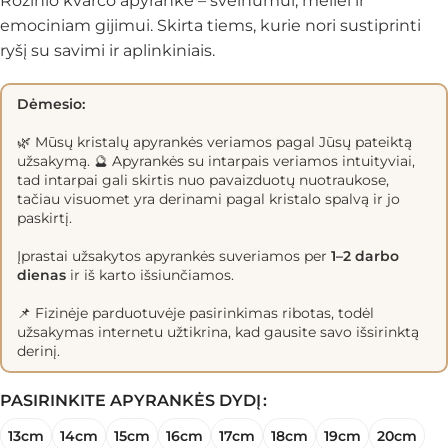
Rožinio kvarco apyrankė – švelnumui, meilei ir
emociniam gijimui. Skirta tiems, kurie nori sustiprinti
ryšį su savimi ir aplinkiniais.
Dėmesio:
🌿 Mūsų kristalų apyrankės veriamos pagal Jūsų pateiktą
užsakymą. 🔮 Apyrankės su intarpais veriamos intuityviai,
tad intarpai gali skirtis nuo pavaizduotų nuotraukose,
tačiau visuomet yra derinami pagal kristalo spalvą ir jo
paskirtį.
Įprastai užsakytos apyrankės suveriamos per
1–2 darbo
dienas
ir iš karto išsiunčiamos.
📌 Fizinėje parduotuvėje pasirinkimas ribotas, todėl
užsakymas internetu užtikrina, kad gausite savo išsirinktą
derinį.
PASIRINKITE APYRANKĖS DYDĮ
13cm
14cm
15cm
16cm
17cm
18cm
19cm
20cm