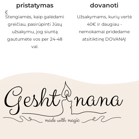
pristatymas
dovanoti
Stengiamės, kaip galėdami
Užsakymams, kurių vertė
greičiau, pasirūpinti Jūsų
40€ ir daugiau -
užsakymu, jog siuntą
nemokamai pridedame
gautumėte vos per 24-48
atsitiktinę DOVANĄ!
val.