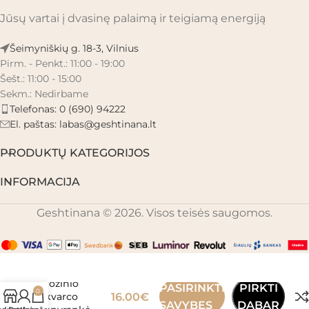
Jūsų vartai į dvasinę palaimą ir teigiamą energiją
Šeimyniškių g. 18-3, Vilnius
Pirm. - Penkt.: 11:00 - 19:00
Šešt.: 11:00 - 15:00
Sekm.: Nedirbame
Telefonas: 0 (690) 94222
El. paštas:
labas@geshtinana.lt
PRODUKTŲ KATEGORIJOS
INFORMACIJA
Geshtinana © 2026. Visos teisės saugomos.
Madagaskaro
rožinio
PASIRINKTI
PIRKTI
0
kvarco
16.00
€
SAVYBES
DABAR