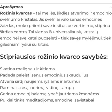
Aprašymas
Rožinis kvarcas
– tai meilės, širdies atvėrimo ir emocinio
švelnumo kristalas. Jis švelniai valo senas emocines
žaizdas, moko priimti save ir kitus be vertinimo, stiprina
širdies centrą. Tai vienas iš universaliausių kristalų
emocinei sveikatai puoselėti – tiek savęs mylėjimui, tiek
gilesniam ryšiui su kitais.
Stipriausios rožinio kvarco savybės:
Skatina meilę sau ir kitiems
Padeda paleisti senus emocinius skaudulius
Atveria širdį naujiems ryšiams ir artumui
Ramina stresą, nerimą, vidinę įtampą
Gerina emocinį balansą, ypač jautriems žmonėms
Puikiai tinka meditacijoms, emocinei savistabai