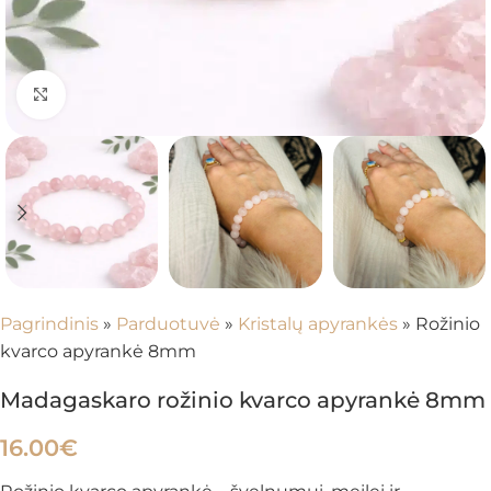
Spustelėkite, kad padidintumėte
Pagrindinis
»
Parduotuvė
»
Kristalų apyrankės
»
Rožinio
kvarco apyrankė 8mm
Madagaskaro rožinio kvarco apyrankė 8mm
16.00
€