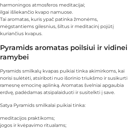
harmoningos atmosferos meditacijai;
ilgai išliekančio kvapo namuose.
Tai aromatas, kuris ypač patinka žmonėms,
mėgstantiems gilesnius, šiltus ir meditacinį pojūtį
kuriančius kvapus.
Pyramids aromatas poilsiui ir vidinei
ramybei
Pyramids smilkalų kvapas puikiai tinka akimirkoms, kai
norisi sulėtėti, atsiriboti nuo išorinio triukšmo ir susikurti
ramesnę emocinę aplinką. Aromatas švelniai apgaubia
erdvę, padėdamas atsipalaiduoti ir susitelkti į save.
Satya Pyramids smilkalai puikiai tinka:
meditacijos praktikoms;
jogos ir kvėpavimo ritualams;