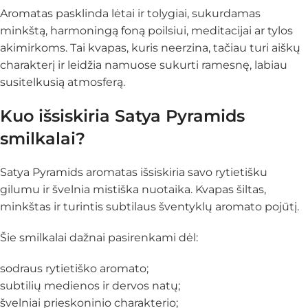
Aromatas pasklinda lėtai ir tolygiai, sukurdamas
minkštą, harmoningą foną poilsiui, meditacijai ar tylos
akimirkoms. Tai kvapas, kuris neerzina, tačiau turi aiškų
charakterį ir leidžia namuose sukurti ramesnę, labiau
susitelkusią atmosferą.
Kuo išsiskiria Satya Pyramids
smilkalai?
Satya Pyramids aromatas išsiskiria savo rytietišku
gilumu ir švelnia mistiška nuotaika. Kvapas šiltas,
minkštas ir turintis subtilaus šventyklų aromato pojūtį.
Šie smilkalai dažnai pasirenkami dėl:
sodraus rytietiško aromato;
subtilių medienos ir dervos natų;
švelniai prieskoninio charakterio;