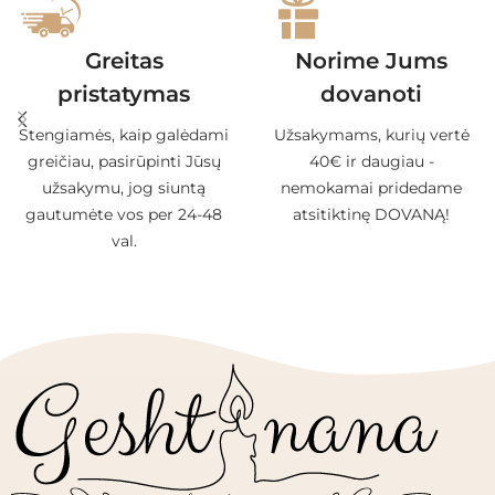
Greitas
Norime Jums
pristatymas
dovanoti
Stengiamės, kaip galėdami
Užsakymams, kurių vertė
greičiau, pasirūpinti Jūsų
40€ ir daugiau -
užsakymu, jog siuntą
nemokamai pridedame
gautumėte vos per 24-48
atsitiktinę DOVANĄ!
val.