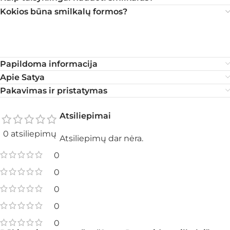
Kokios būna smilkalų formos?
Papildoma informacija
Apie Satya
Pakavimas ir pristatymas
Atsiliepimai
0 atsiliepimų
Atsiliepimų dar nėra.
0
0
0
0
0