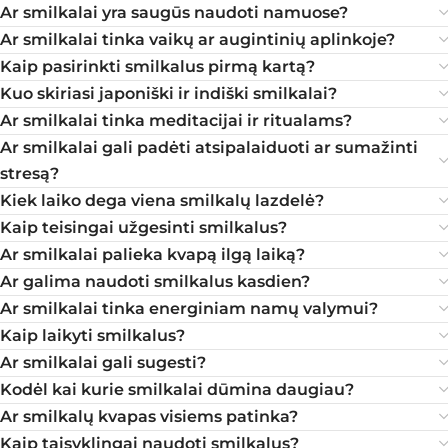
Ar smilkalai yra saugūs naudoti namuose?
Ar smilkalai tinka vaikų ar augintinių aplinkoje?
Kaip pasirinkti smilkalus pirmą kartą?
Kuo skiriasi japoniški ir indiški smilkalai?
Ar smilkalai tinka meditacijai ir ritualams?
Ar smilkalai gali padėti atsipalaiduoti ar sumažinti
stresą?
Kiek laiko dega viena smilkalų lazdelė?
Kaip teisingai užgesinti smilkalus?
Ar smilkalai palieka kvapą ilgą laiką?
Ar galima naudoti smilkalus kasdien?
Ar smilkalai tinka energiniam namų valymui?
Kaip laikyti smilkalus?
Ar smilkalai gali sugesti?
Kodėl kai kurie smilkalai dūmina daugiau?
Ar smilkalų kvapas visiems patinka?
Kaip taisyklingai naudoti smilkalus?