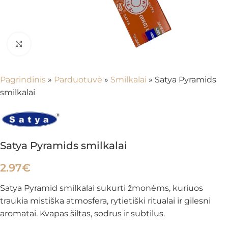
Spustelėkite, kad padidintumėte
Pagrindinis
»
Parduotuvė
»
Smilkalai
»
Satya Pyramids
smilkalai
Satya Pyramids smilkalai
2.97
€
Satya Pyramid smilkalai sukurti žmonėms, kuriuos
traukia mistiška atmosfera, rytietiški ritualai ir gilesni
aromatai. Kvapas šiltas, sodrus ir subtilus.