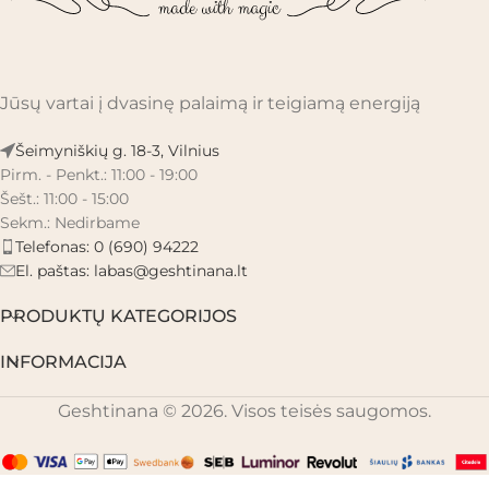
Jūsų vartai į dvasinę palaimą ir teigiamą energiją
Šeimyniškių g. 18-3, Vilnius
Pirm. - Penkt.: 11:00 - 19:00
Šešt.: 11:00 - 15:00
Sekm.: Nedirbame
Telefonas: 0 (690) 94222
El. paštas:
labas@geshtinana.lt
PRODUKTŲ KATEGORIJOS
INFORMACIJA
Geshtinana © 2026. Visos teisės saugomos.