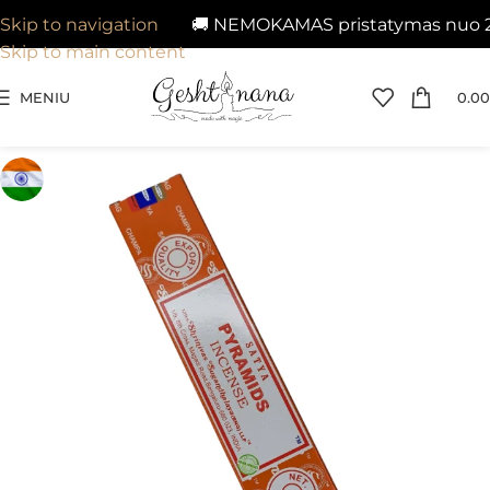
🚚 NEMOKAMAS pristatymas nuo 29€ į
Skip to navigation
Skip to main content
MENIU
0.00