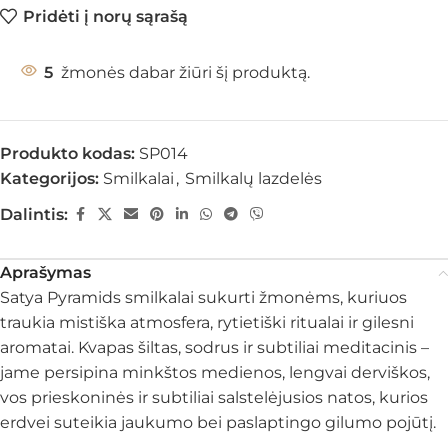
Pridėti į norų sąrašą
5
žmonės dabar žiūri šį produktą.
Produkto kodas:
SP014
Kategorijos:
Smilkalai
,
Smilkalų lazdelės
Dalintis:
Aprašymas
Satya Pyramids smilkalai sukurti žmonėms, kuriuos
traukia mistiška atmosfera, rytietiški ritualai ir gilesni
aromatai. Kvapas šiltas, sodrus ir subtiliai meditacinis –
jame persipina minkštos medienos, lengvai derviškos,
vos prieskoninės ir subtiliai salstelėjusios natos, kurios
erdvei suteikia jaukumo bei paslaptingo gilumo pojūtį.