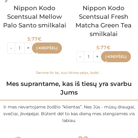
Nippon Kodo
Nippon Kodo
Scentsual Mellow
Scentsual Fresh
Palo Santo smilkalai
Matcha Green Tea
smilkalai
5.77
€
5.77
€
Į KREPŠELĮ
Į KREPŠELĮ
Darome tik tai, kuo tikime patys, todėl...
Mes suprantame, kas iš tiesų yra svarbu
Jums
Ir mes nevartojame žodžio “klientas”. Nes Jūs - mūsų draugai,
svečiai, įkvėpėjai. Būtent dėl to kas dieną mes stengiamės vis
labiau.