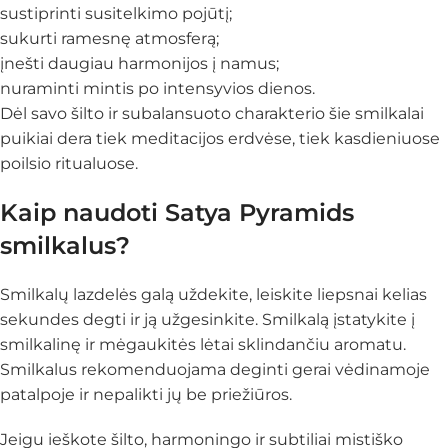
sustiprinti susitelkimo pojūtį;
sukurti ramesnę atmosferą;
įnešti daugiau harmonijos į namus;
nuraminti mintis po intensyvios dienos.
Dėl savo šilto ir subalansuoto charakterio šie smilkalai
puikiai dera tiek meditacijos erdvėse, tiek kasdieniuose
poilsio ritualuose.
Kaip naudoti Satya Pyramids
smilkalus?
Smilkalų lazdelės galą uždekite, leiskite liepsnai kelias
sekundes degti ir ją užgesinkite. Smilkalą įstatykite į
smilkalinę ir mėgaukitės lėtai sklindančiu aromatu.
Smilkalus rekomenduojama deginti gerai vėdinamoje
patalpoje ir nepalikti jų be priežiūros.
Jeigu ieškote šilto, harmoningo ir subtiliai mistiško