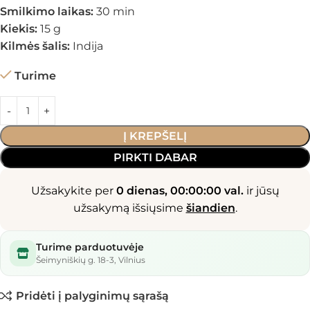
Smilkimo laikas:
30 min
Kiekis:
15 g
Kilmės šalis:
Indija
Turime
Į KREPŠELĮ
PIRKTI DABAR
Užsakykite per
0 dienas, 00:00:00 val.
ir jūsų
užsakymą išsiųsime
šiandien
.
Turime parduotuvėje
Šeimyniškių g. 18-3, Vilnius
Pridėti į palyginimų sąrašą