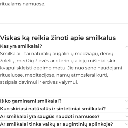
ritualams namuose.
Viskas ką reikia žinoti apie smilkalus
Kas yra smilkalai?
Smilkalai - tai natūralių augalinių medžiagų, dervų,
žolelių, medžių žievės ar eterinių aliejų mišiniai, skirti
kvapui skleisti degimo metu. Jie nuo seno naudojami
ritualuose, meditacijose, namų atmosferai kurti,
atsipalaidavimui ir erdvės valymui.
Iš ko gaminami smilkalai?
Kuo skiriasi natūralūs ir sintetiniai smilkalai?
Ar smilkalai yra saugūs naudoti namuose?
Ar smilkalai tinka vaikų ar augintinių aplinkoje?