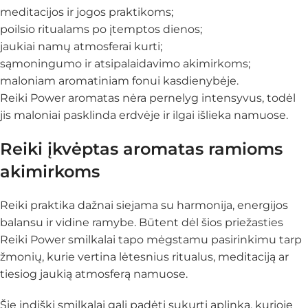
meditacijos ir jogos praktikoms;
poilsio ritualams po įtemptos dienos;
jaukiai namų atmosferai kurti;
sąmoningumo ir atsipalaidavimo akimirkoms;
maloniam aromatiniam fonui kasdienybėje.
Reiki Power aromatas nėra pernelyg intensyvus, todėl
jis maloniai pasklinda erdvėje ir ilgai išlieka namuose.
Reiki įkvėptas aromatas ramioms
akimirkoms
Reiki praktika dažnai siejama su harmonija, energijos
balansu ir vidine ramybe. Būtent dėl šios priežasties
Reiki Power smilkalai tapo mėgstamu pasirinkimu tarp
žmonių, kurie vertina lėtesnius ritualus, meditaciją ar
tiesiog jaukią atmosferą namuose.
Šie indiški smilkalai gali padėti sukurti aplinką, kurioje