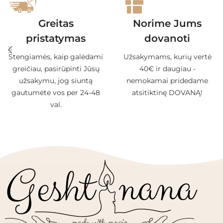
Greitas
Norime Jums
pristatymas
dovanoti
Stengiamės, kaip galėdami
Užsakymams, kurių vertė
greičiau, pasirūpinti Jūsų
40€ ir daugiau -
užsakymu, jog siuntą
nemokamai pridedame
gautumėte vos per 24-48
atsitiktinę DOVANĄ!
val.