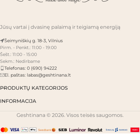
Jūsų vartai į dvasinę palaimą ir teigiamą energiją
Šeimyniškių g. 18-3, Vilnius
Pirm. - Penkt.: 11:00 - 19:00
Šešt.: 11:00 - 15:00
Sekm.: Nedirbame
Telefonas: 0 (690) 94222
El. paštas:
labas@geshtinana.lt
PRODUKTŲ KATEGORIJOS
INFORMACIJA
Geshtinana © 2026. Visos teisės saugomos.