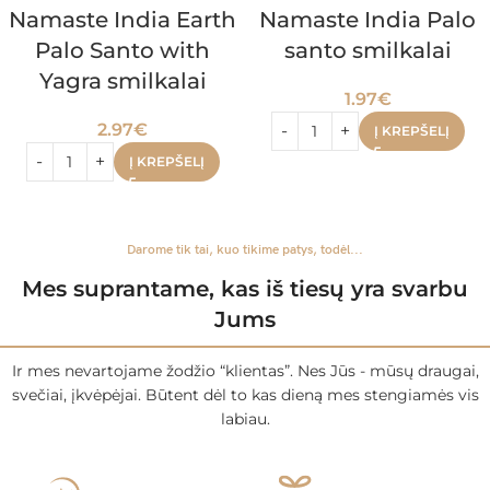
Namaste India Earth
Namaste India Palo
Palo Santo with
santo smilkalai
Yagra smilkalai
1.97
€
2.97
€
Į KREPŠELĮ
Į KREPŠELĮ
Darome tik tai, kuo tikime patys, todėl...
Mes suprantame, kas iš tiesų yra svarbu
Jums
Ir mes nevartojame žodžio “klientas”. Nes Jūs - mūsų draugai,
svečiai, įkvėpėjai. Būtent dėl to kas dieną mes stengiamės vis
labiau.