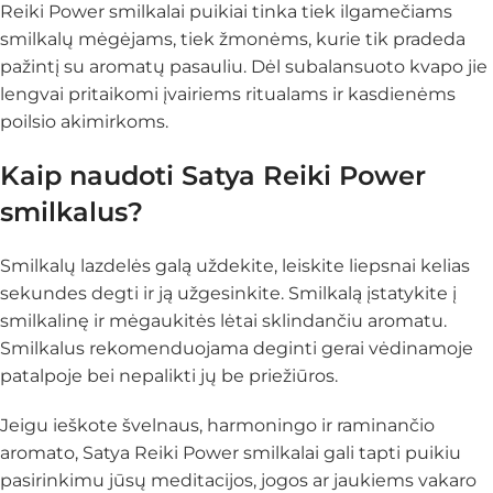
Reiki Power smilkalai puikiai tinka tiek ilgamečiams
smilkalų mėgėjams, tiek žmonėms, kurie tik pradeda
pažintį su aromatų pasauliu. Dėl subalansuoto kvapo jie
lengvai pritaikomi įvairiems ritualams ir kasdienėms
poilsio akimirkoms.
Kaip naudoti Satya Reiki Power
smilkalus?
Smilkalų lazdelės galą uždekite, leiskite liepsnai kelias
sekundes degti ir ją užgesinkite. Smilkalą įstatykite į
smilkalinę ir mėgaukitės lėtai sklindančiu aromatu.
Smilkalus rekomenduojama deginti gerai vėdinamoje
patalpoje bei nepalikti jų be priežiūros.
Jeigu ieškote švelnaus, harmoningo ir raminančio
aromato, Satya Reiki Power smilkalai gali tapti puikiu
pasirinkimu jūsų meditacijos, jogos ar jaukiems vakaro