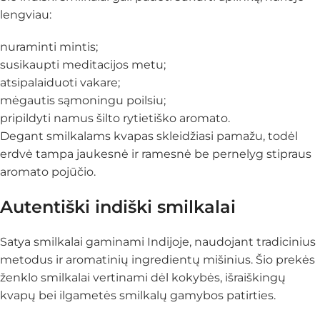
lengviau:
nuraminti mintis;
susikaupti meditacijos metu;
atsipalaiduoti vakare;
mėgautis sąmoningu poilsiu;
pripildyti namus šilto rytietiško aromato.
Degant smilkalams kvapas skleidžiasi pamažu, todėl
erdvė tampa jaukesnė ir ramesnė be pernelyg stipraus
aromato pojūčio.
Autentiški indiški smilkalai
Satya smilkalai gaminami Indijoje, naudojant tradicinius
metodus ir aromatinių ingredientų mišinius. Šio prekės
ženklo smilkalai vertinami dėl kokybės, išraiškingų
kvapų bei ilgametės smilkalų gamybos patirties.