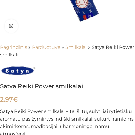
Spustelėkite, kad padidintumėte
Pagrindinis
»
Parduotuvė
»
Smilkalai
»
Satya Reiki Power
smilkalai
Satya Reiki Power smilkalai
2.97
€
Satya Reiki Power smilkalai – tai šiltu, subtiliai rytietišku
aromatu pasižymintys indiški smilkalai, sukurti ramioms
akimirkoms, meditacijai ir harmoningai namų
atmosferai.