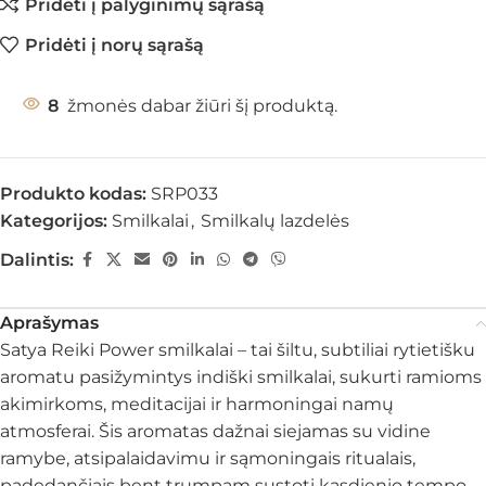
Pridėti į palyginimų sąrašą
Pridėti į norų sąrašą
8
žmonės dabar žiūri šį produktą.
Produkto kodas:
SRP033
Kategorijos:
Smilkalai
,
Smilkalų lazdelės
Dalintis:
Aprašymas
Satya Reiki Power smilkalai – tai šiltu, subtiliai rytietišku
aromatu pasižymintys indiški smilkalai, sukurti ramioms
akimirkoms, meditacijai ir harmoningai namų
atmosferai. Šis aromatas dažnai siejamas su vidine
ramybe, atsipalaidavimu ir sąmoningais ritualais,
padedančiais bent trumpam sustoti kasdienio tempo